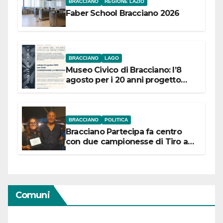
BRACCIANO
REGIONE LAZIO
Faber School Bracciano 2026
BRACCIANO
LAGO
Museo Civico di Bracciano: l’8
agosto per i 20 anni progetto
“Conservare la memoria”
BRACCIANO
POLITICA
Bracciano Partecipa fa centro
con due campionesse di Tiro a
Segno in vista delle urne
Comuni