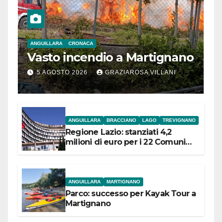
ANGUILLARA
CRONACA
Vasto incendio a Martignano
5 AGOSTO 2026
GRAZIAROSA VILLANI
ANGUILLARA
BRACCIANO
LAGO
TREVIGNANO
Regione Lazio: stanziati 4,2
milioni di euro per i 22 Comuni
dell’Etruria Meridionale
ANGUILLARA
MARTIGNANO
Parco: successo per Kayak Tour a
Martignano