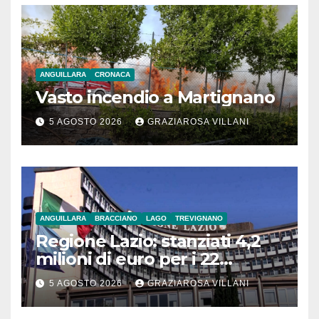
ANGUILLARA
CRONACA
Vasto incendio a Martignano
5 AGOSTO 2026
GRAZIAROSA VILLANI
ANGUILLARA
BRACCIANO
LAGO
TREVIGNANO
Regione Lazio: stanziati 4,2
milioni di euro per i 22
Comuni dell’Etruria
5 AGOSTO 2026
GRAZIAROSA VILLANI
Meridionale