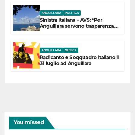
ANGUILLARA
POLITICA
Sinistra Italiana – AVS: “Per
Anguillara servono trasparenza,
partecipazione e scelte politiche
coraggiose”
ANGUILLARA
MUSICA
Radicanto e Soqquadro Italiano il
31 luglio ad Anguillara
You missed