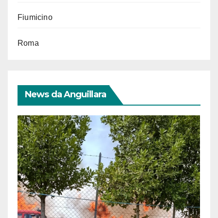
Fiumicino
Roma
News da Anguillara