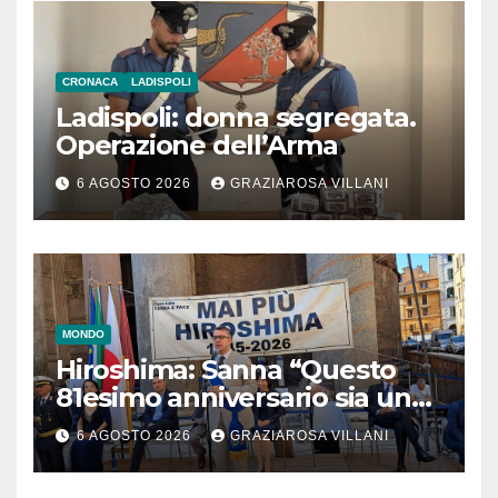
CRONACA
LADISPOLI
Ladispoli: donna segregata.
Operazione dell’Arma
6 AGOSTO 2026
GRAZIAROSA VILLANI
MONDO
Hiroshima: Sanna “Questo
81esimo anniversario sia un
monito per tutti”
6 AGOSTO 2026
GRAZIAROSA VILLANI