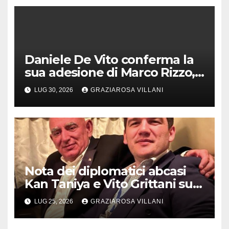
Daniele De Vito conferma la
sua adesione di Marco Rizzo,
nel rispetto delle decisioni
LUG 30, 2026
GRAZIAROSA VILLANI
del 1° Congress
Nota dei diplomatici abcasi
Kan Taniya e Vito Grittani su
cosiddetto “ritiro
LUG 25, 2026
GRAZIAROSA VILLANI
riconoscimento” di Abcasia e
Ossezia del Sud da parte della