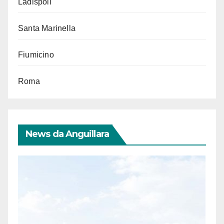
Ladispoli
Santa Marinella
Fiumicino
Roma
News da Anguillara