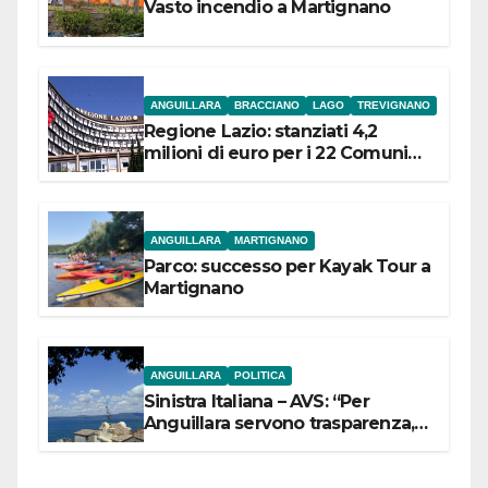
Vasto incendio a Martignano
ANGUILLARA
BRACCIANO
LAGO
TREVIGNANO
Regione Lazio: stanziati 4,2
milioni di euro per i 22 Comuni
dell’Etruria Meridionale
ANGUILLARA
MARTIGNANO
Parco: successo per Kayak Tour a
Martignano
ANGUILLARA
POLITICA
Sinistra Italiana – AVS: “Per
Anguillara servono trasparenza,
partecipazione e scelte politiche
coraggiose”