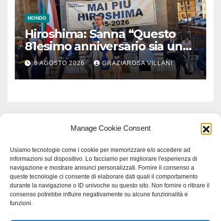
MONDO
Hiroshima: Sanna “Questo
81esimo anniversario sia un
monito per tutti”
6 AGOSTO 2026
GRAZIAROSA VILLANI
Manage Cookie Consent
Usiamo tecnologie come i cookie per memorizzare e/o accedere ad
informazioni sul dispositivo. Lo facciamo per migliorare l'esperienza di
navigazione e mostrare annunci personalizzati. Fornire il consenso a
queste tecnologie ci consente di elaborare dati quali il comportamento
durante la navigazione o ID univoche su questo sito. Non fornire o ritirare il
consenso potrebbe influire negativamente su alcune funzionalità e
funzioni.