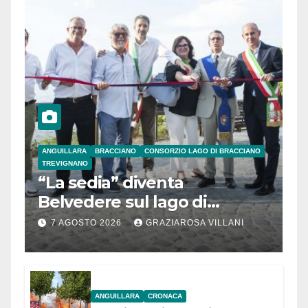
ANGUILLARA
BRACCIANO
CONSORZIO LAGO DI BRACCIANO
TREVIGNANO
“La sedia” diventa
Belvedere sul lago di
Bracciano: ieri
7 AGOSTO 2026
GRAZIAROSA VILLANI
l’inaugurazione
ANGUILLARA
CRONACA