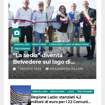
ANGUILLARA
BRACCIANO
CONSORZIO LAGO DI BRACCIANO
TREVIGNANO
“La sedia” diventa
Belvedere sul lago di
Bracciano: ieri
7 AGOSTO 2026
GRAZIAROSA VILLANI
l’inaugurazione
ANGUILLARA
BRACCIANO
LAGO
TREVIGNANO
Regione Lazio: stanziati 4,2
milioni di euro per i 22 Comuni