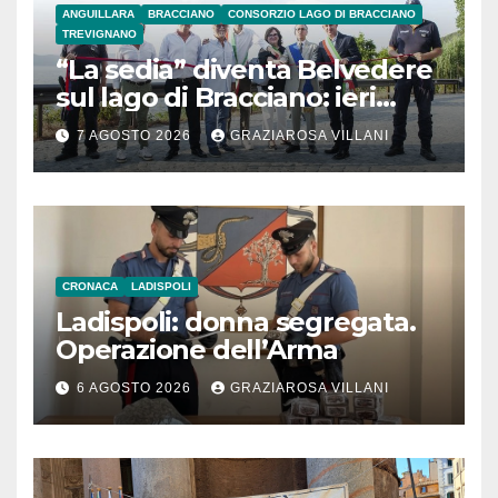
ANGUILLARA
BRACCIANO
CONSORZIO LAGO DI BRACCIANO
TREVIGNANO
“La sedia” diventa Belvedere
sul lago di Bracciano: ieri
l’inaugurazione
7 AGOSTO 2026
GRAZIAROSA VILLANI
CRONACA
LADISPOLI
Ladispoli: donna segregata.
Operazione dell’Arma
6 AGOSTO 2026
GRAZIAROSA VILLANI