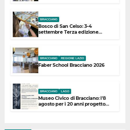
dell’Etruria Meridionale
BRACCIANO
Bosco di San Celso: 3-4
settembre Terza edizione
Festival “Storie in cielo e in terra”
BRACCIANO
REGIONE LAZIO
Faber School Bracciano 2026
BRACCIANO
LAGO
Museo Civico di Bracciano: l’8
agosto per i 20 anni progetto
“Conservare la memoria”