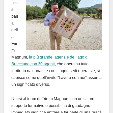
, se
si
parl
a
dell
a
Frim
m
Magnum,
la più grande agenzie del lago di
Bracciano con 30 agenti
, che opera su tutto il
territorio nazionale e con cinque sedi operative, si
capisce come quell’invito “Lavora con noi” assuma
un significato diverso.
Unirsi al team di Frimm Magnum con un sicuro
supporto formativo e possibilità di guadagno
immediato significa entrare a far parte di una realtà