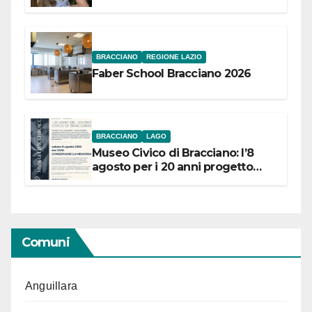
Festival “Storie in cielo e in terra”
BRACCIANO
REGIONE LAZIO
Faber School Bracciano 2026
BRACCIANO
LAGO
Museo Civico di Bracciano: l’8
agosto per i 20 anni progetto
“Conservare la memoria”
Comuni
Anguillara