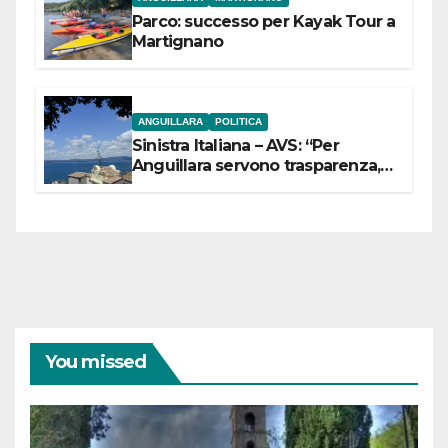
Parco: successo per Kayak Tour a
Martignano
ANGUILLARA
POLITICA
Sinistra Italiana – AVS: “Per
Anguillara servono trasparenza,
partecipazione e scelte politiche
coraggiose”
You missed