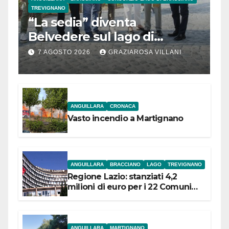
TREVIGNANO
“La sedia” diventa
Belvedere sul lago di
Bracciano: ieri
7 AGOSTO 2026
GRAZIAROSA VILLANI
l’inaugurazione
ANGUILLARA
CRONACA
Vasto incendio a Martignano
ANGUILLARA
BRACCIANO
LAGO
TREVIGNANO
Regione Lazio: stanziati 4,2
milioni di euro per i 22 Comuni
dell’Etruria Meridionale
ANGUILLARA
MARTIGNANO