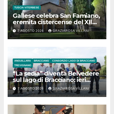
TUSCIA VITERBESE
Gallese celebra San Famiano,
eremita cistercense del XII
secolo
7 AGOSTO 2026
GRAZIAROSA VILLANI
ANGUILLARA
BRACCIANO
CONSORZIO LAGO DI BRACCIANO
TREVIGNANO
“La sedia” diventa Belvedere
sul lago di Bracciano: ieri
l’inaugurazione
7 AGOSTO 2026
GRAZIAROSA VILLANI