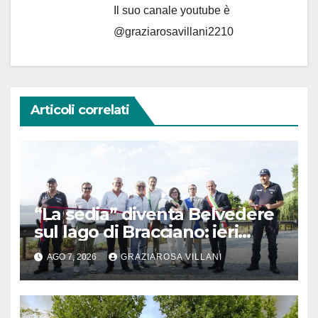
Il suo canale youtube è
@graziarosavillani2210
Articoli correlati
“La sedia” diventa Belvedere
sul lago di Bracciano: ieri
l’inaugurazione
AGO 7, 2026
GRAZIAROSA VILLANI