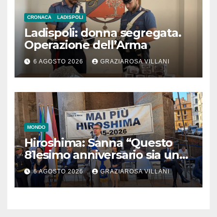
CRONACA
LADISPOLI
Ladispoli: donna segregata.
Operazione dell’Arma
6 AGOSTO 2026
GRAZIAROSA VILLANI
MONDO
Hiroshima: Sanna “Questo
81esimo anniversario sia un
monito per tutti”
6 AGOSTO 2026
GRAZIAROSA VILLANI