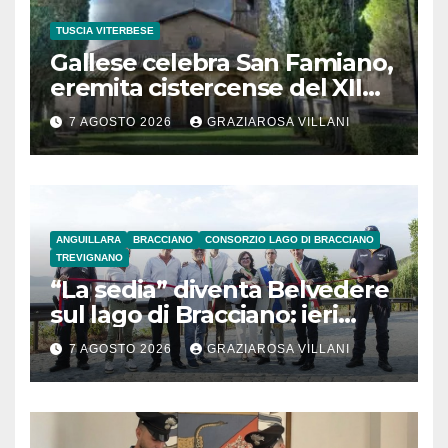
TUSCIA VITERBESE
Gallese celebra San Famiano,
eremita cistercense del XII
secolo
7 AGOSTO 2026
GRAZIAROSA VILLANI
ANGUILLARA
BRACCIANO
CONSORZIO LAGO DI BRACCIANO
TREVIGNANO
“La sedia” diventa Belvedere
sul lago di Bracciano: ieri
l’inaugurazione
7 AGOSTO 2026
GRAZIAROSA VILLANI