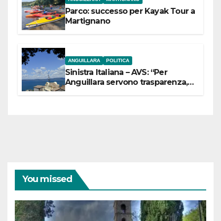
Parco: successo per Kayak Tour a
Martignano
ANGUILLARA
POLITICA
Sinistra Italiana – AVS: “Per
Anguillara servono trasparenza,
partecipazione e scelte politiche
coraggiose”
You missed