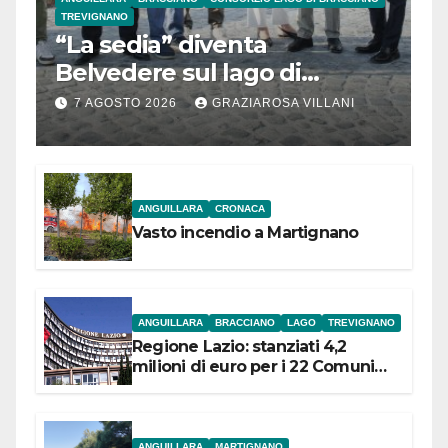
TREVIGNANO
“La sedia” diventa
Belvedere sul lago di
Bracciano: ieri
7 AGOSTO 2026
GRAZIAROSA VILLANI
l’inaugurazione
ANGUILLARA
CRONACA
Vasto incendio a Martignano
ANGUILLARA
BRACCIANO
LAGO
TREVIGNANO
Regione Lazio: stanziati 4,2
milioni di euro per i 22 Comuni
dell’Etruria Meridionale
ANGUILLARA
MARTIGNANO