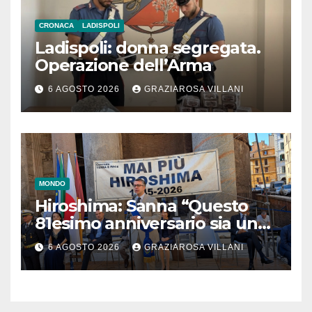
CRONACA
LADISPOLI
Ladispoli: donna segregata.
Operazione dell’Arma
6 AGOSTO 2026
GRAZIAROSA VILLANI
MONDO
Hiroshima: Sanna “Questo
81esimo anniversario sia un
monito per tutti”
6 AGOSTO 2026
GRAZIAROSA VILLANI