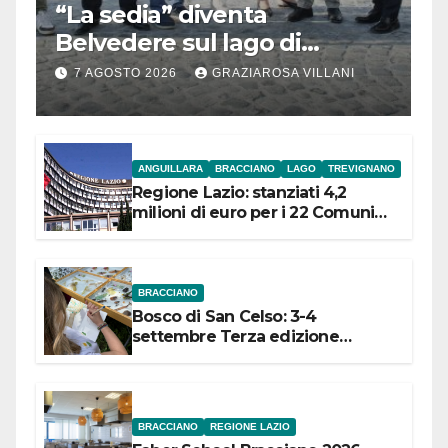
“La sedia” diventa
Belvedere sul lago di
Bracciano: ieri
7 AGOSTO 2026
GRAZIAROSA VILLANI
l’inaugurazione
ANGUILLARA
BRACCIANO
LAGO
TREVIGNANO
Regione Lazio: stanziati 4,2
milioni di euro per i 22 Comuni
dell’Etruria Meridionale
BRACCIANO
Bosco di San Celso: 3-4
settembre Terza edizione
Festival “Storie in cielo e in terra”
BRACCIANO
REGIONE LAZIO