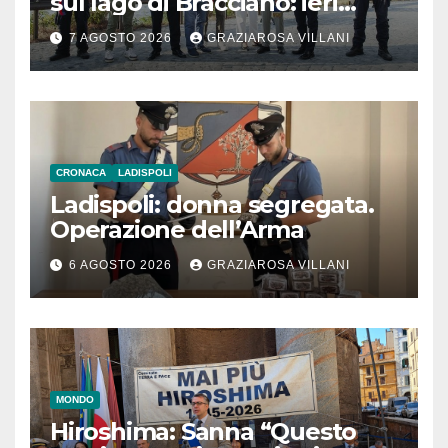
sul lago di Bracciano: ieri
l’inaugurazione
7 AGOSTO 2026
GRAZIAROSA VILLANI
CRONACA
LADISPOLI
Ladispoli: donna segregata.
Operazione dell’Arma
6 AGOSTO 2026
GRAZIAROSA VILLANI
MONDO
Hiroshima: Sanna “Questo