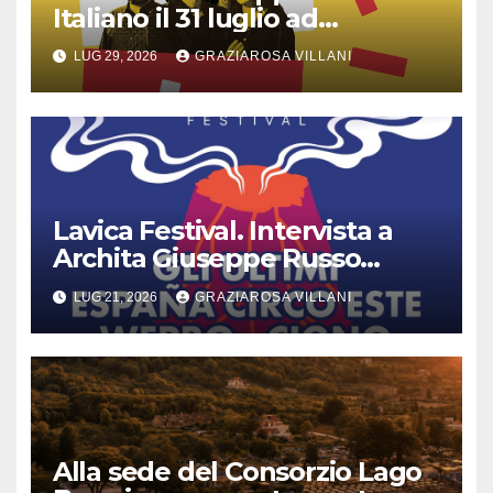
Italiano il 31 luglio ad
Anguillara
LUG 29, 2026
GRAZIAROSA VILLANI
Lavica Festival. Intervista a
Archita Giuseppe Russo
dell’Associazione Aurora
LUG 21, 2026
GRAZIAROSA VILLANI
Alla sede del Consorzio Lago