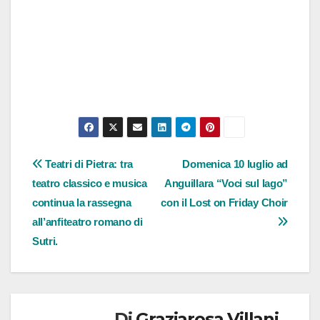
Navigazione
Teatri di Pietra: tra
Domenica 10 luglio ad
teatro classico e musica
Anguillara “Voci sul lago”
articoli
continua la rassegna
con il Lost on Friday Choir
all’anfiteatro romano di
Sutri.
Di
Graziarosa Villani