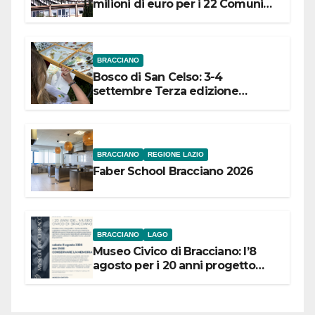
milioni di euro per i 22 Comuni
dell’Etruria Meridionale
BRACCIANO
Bosco di San Celso: 3-4
settembre Terza edizione
Festival “Storie in cielo e in terra”
BRACCIANO
REGIONE LAZIO
Faber School Bracciano 2026
BRACCIANO
LAGO
Museo Civico di Bracciano: l’8
agosto per i 20 anni progetto
“Conservare la memoria”