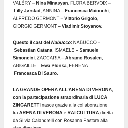
VALÉRY –
Nina Minasyan
, FLORA BERVOIX –
Lilly Jørstad
, ANNINA –
Francesca Maionchi
,
ALFREDO GERMONT –
Vittorio Grigolo
,
GIORGIO GERMONT –
Vladimir Stoyanov.
Questo il cast del
Nabucco
: NABUCCO –
Sebastian Catana
, ISMAELE –
Samuele
Simoncini
, ZACCARIA –
Abramo Rosalen
,
ABIGAILLE –
Ewa Płonka
, FENENA –
Francesca Di Sauro
.
LA GRANDE OPERA ALL’ARENA DI VERONA,
con la partecipazione straordinaria di LUCA
ZINGARETTI
nasce grazie alla collaborazione
tra
ARENA DI VERONA
e
RAI CULTURA
,diretta
da Silvia Calandrelli con Rosanna Pastore alla