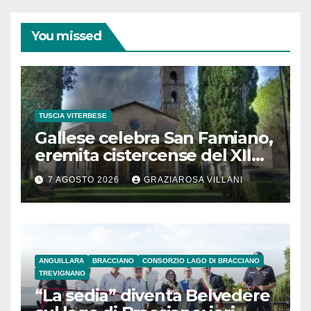
You missed
TUSCIA VITERBESE
Gallese celebra San Famiano,
eremita cistercense del XII
secolo
7 AGOSTO 2026
GRAZIAROSA VILLANI
ANGUILLARA
BRACCIANO
CONSORZIO LAGO DI BRACCIANO
TREVIGNANO
“La sedia” diventa Belvedere