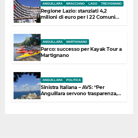
ANGUILLARA
BRACCIANO
LAGO
TREVIGNANO
Regione Lazio: stanziati 4,2
milioni di euro per i 22 Comuni
dell’Etruria Meridionale
ANGUILLARA
MARTIGNANO
Parco: successo per Kayak Tour a
Martignano
ANGUILLARA
POLITICA
Sinistra Italiana – AVS: “Per
Anguillara servono trasparenza,
partecipazione e scelte politiche
coraggiose”