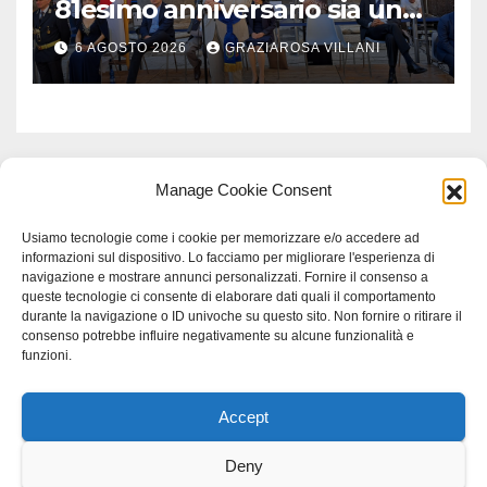
81esimo anniversario sia un
monito per tutti”
6 AGOSTO 2026
GRAZIAROSA VILLANI
Manage Cookie Consent
Usiamo tecnologie come i cookie per memorizzare e/o accedere ad
informazioni sul dispositivo. Lo facciamo per migliorare l'esperienza di
navigazione e mostrare annunci personalizzati. Fornire il consenso a
queste tecnologie ci consente di elaborare dati quali il comportamento
durante la navigazione o ID univoche su questo sito. Non fornire o ritirare il
consenso potrebbe influire negativamente su alcune funzionalità e
funzioni.
Accept
Proudly powered by WordPress
|
Tema: Newspaperex di
Themeansar
.
Deny
Home
Gerenza
home
Lavoro
Scienza
studio specialistico bracciano