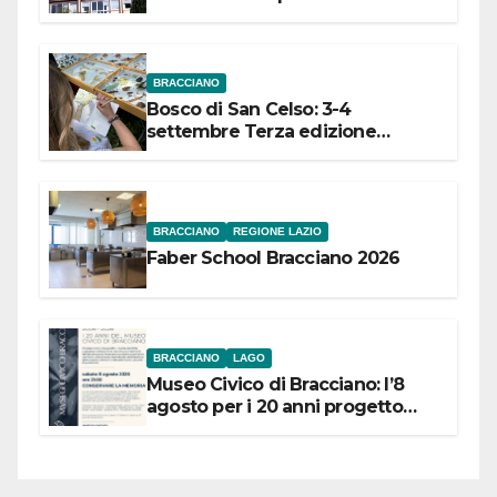
dell’Etruria Meridionale
BRACCIANO
Bosco di San Celso: 3-4
settembre Terza edizione
Festival “Storie in cielo e in terra”
BRACCIANO
REGIONE LAZIO
Faber School Bracciano 2026
BRACCIANO
LAGO
Museo Civico di Bracciano: l’8
agosto per i 20 anni progetto
“Conservare la memoria”