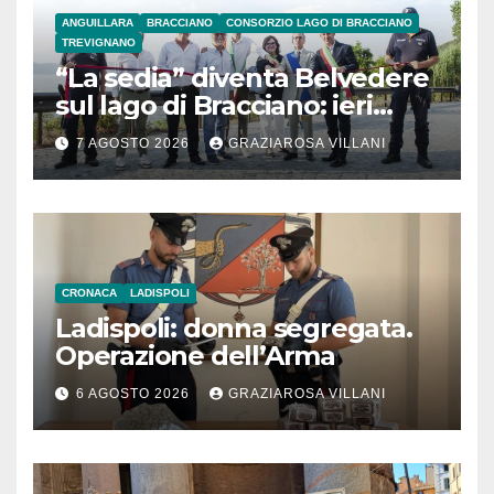
ANGUILLARA
BRACCIANO
CONSORZIO LAGO DI BRACCIANO
TREVIGNANO
“La sedia” diventa Belvedere
sul lago di Bracciano: ieri
l’inaugurazione
7 AGOSTO 2026
GRAZIAROSA VILLANI
CRONACA
LADISPOLI
Ladispoli: donna segregata.
Operazione dell’Arma
6 AGOSTO 2026
GRAZIAROSA VILLANI