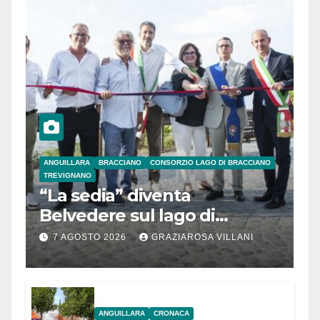
ANGUILLARA
BRACCIANO
CONSORZIO LAGO DI BRACCIANO
TREVIGNANO
“La sedia” diventa
Belvedere sul lago di
Bracciano: ieri
7 AGOSTO 2026
GRAZIAROSA VILLANI
l’inaugurazione
ANGUILLARA
CRONACA