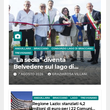
ANGUILLARA
BRACCIANO
CONSORZIO LAGO DI BRACCIANO
TREVIGNANO
“La sedia” diventa
Belvedere sul lago di
Bracciano: ieri
7 AGOSTO 2026
GRAZIAROSA VILLANI
l’inaugurazione
ANGUILLARA
BRACCIANO
LAGO
TREVIGNANO
Regione Lazio: stanziati 4,2
milioni di euro per i 22 Comuni