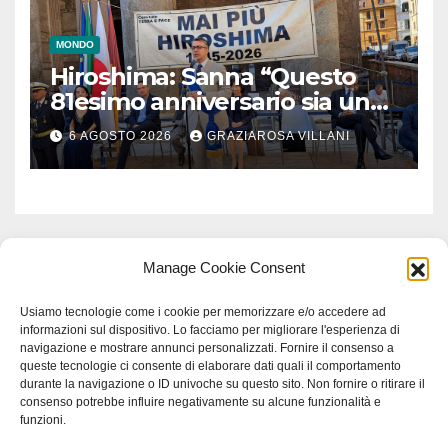
MONDO
Hiroshima: Sanna “Questo
81esimo anniversario sia un
monito per tutti”
6 AGOSTO 2026
GRAZIAROSA VILLANI
Manage Cookie Consent
Usiamo tecnologie come i cookie per memorizzare e/o accedere ad
informazioni sul dispositivo. Lo facciamo per migliorare l'esperienza di
navigazione e mostrare annunci personalizzati. Fornire il consenso a
queste tecnologie ci consente di elaborare dati quali il comportamento
durante la navigazione o ID univoche su questo sito. Non fornire o ritirare il
consenso potrebbe influire negativamente su alcune funzionalità e
funzioni.