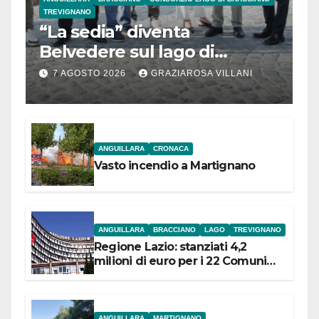
TREVIGNANO
“La sedia” diventa
Belvedere sul lago di
Bracciano: ieri
7 AGOSTO 2026
GRAZIAROSA VILLANI
l’inaugurazione
ANGUILLARA
CRONACA
Vasto incendio a Martignano
ANGUILLARA
BRACCIANO
LAGO
TREVIGNANO
Regione Lazio: stanziati 4,2
milioni di euro per i 22 Comuni
dell’Etruria Meridionale
ANGUILLARA
MARTIGNANO