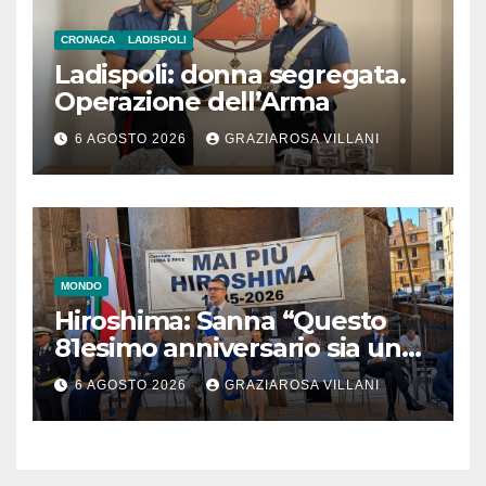
CRONACA
LADISPOLI
Ladispoli: donna segregata.
Operazione dell’Arma
6 AGOSTO 2026
GRAZIAROSA VILLANI
MONDO
Hiroshima: Sanna “Questo
81esimo anniversario sia un
monito per tutti”
6 AGOSTO 2026
GRAZIAROSA VILLANI