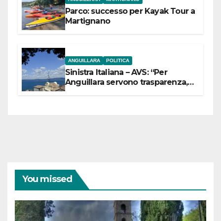
Parco: successo per Kayak Tour a
Martignano
ANGUILLARA
POLITICA
Sinistra Italiana – AVS: “Per
Anguillara servono trasparenza,
partecipazione e scelte politiche
coraggiose”
You missed