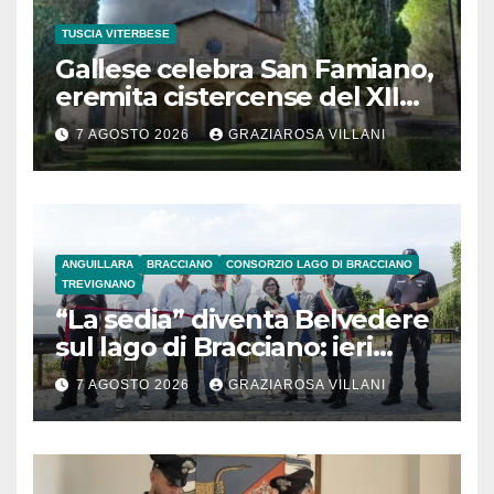
TUSCIA VITERBESE
Gallese celebra San Famiano,
eremita cistercense del XII
secolo
7 AGOSTO 2026
GRAZIAROSA VILLANI
ANGUILLARA
BRACCIANO
CONSORZIO LAGO DI BRACCIANO
TREVIGNANO
“La sedia” diventa Belvedere
sul lago di Bracciano: ieri
l’inaugurazione
7 AGOSTO 2026
GRAZIAROSA VILLANI