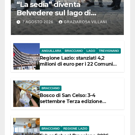
“La sedia” diventa
Belvedere sul lago di
Bracciano: ieri
7 AGOSTO 2026
GRAZIAROSA VILLANI
l’inaugurazione
ANGUILLARA
BRACCIANO
LAGO
TREVIGNANO
Regione Lazio: stanziati 4,2
milioni di euro per i 22 Comuni
dell’Etruria Meridionale
BRACCIANO
Bosco di San Celso: 3-4
settembre Terza edizione
Festival “Storie in cielo e in terra”
BRACCIANO
REGIONE LAZIO