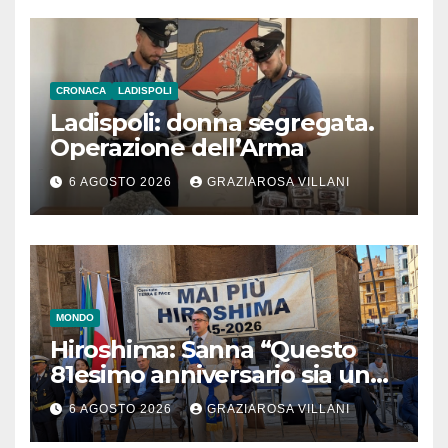
CRONACA
LADISPOLI
Ladispoli: donna segregata.
Operazione dell’Arma
6 AGOSTO 2026
GRAZIAROSA VILLANI
MONDO
Hiroshima: Sanna “Questo
81esimo anniversario sia un
monito per tutti”
6 AGOSTO 2026
GRAZIAROSA VILLANI