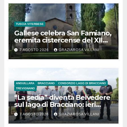
TUSCIA VITERBESE
Gallese celebra San Famiano,
eremita cistercense del XII
secolo
7 AGOSTO 2026
GRAZIAROSA VILLANI
ANGUILLARA
BRACCIANO
CONSORZIO LAGO DI BRACCIANO
TREVIGNANO
“La sedia” diventa Belvedere
sul lago di Bracciano: ieri
l’inaugurazione
7 AGOSTO 2026
GRAZIAROSA VILLANI