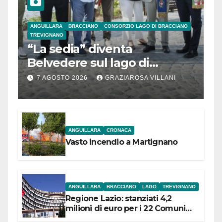
ANGUILLARA
BRACCIANO
CONSORZIO LAGO DI BRACCIANO
TREVIGNANO
“La sedia” diventa
Belvedere sul lago di
Bracciano: ieri
7 AGOSTO 2026
GRAZIAROSA VILLANI
l’inaugurazione
ANGUILLARA
CRONACA
Vasto incendio a Martignano
ANGUILLARA
BRACCIANO
LAGO
TREVIGNANO
Regione Lazio: stanziati 4,2
milioni di euro per i 22 Comuni
dell’Etruria Meridionale