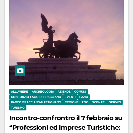
ALLUMIERE
ARCHEOLOGIA
AZIENDE
COMUNI
CONSORZIO LAGO DI BRACCIANO
EVENTI
LAZIO
PARCO BRACCIANO-MARTIGNANO
REGIONE LAZIO
SCENARI
SERVIZI
TURISMO
Incontro-confrontro il 7 febbraio su
“Professioni ed Imprese Turistiche: