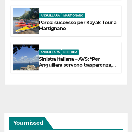
ANGUILLARA
MARTIGNANO
Parco: successo per Kayak Tour a
Martignano
ANGUILLARA
POLITICA
Sinistra Italiana – AVS: “Per
Anguillara servono trasparenza,
partecipazione e scelte politiche
coraggiose”
You missed