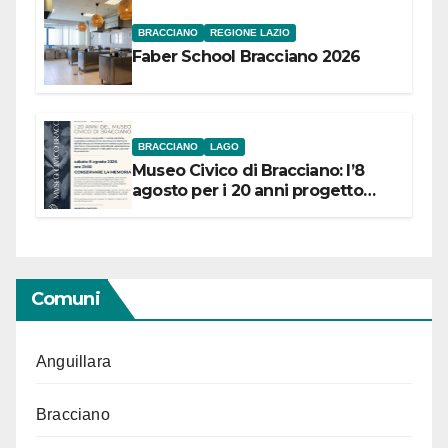
BRACCIANO
REGIONE LAZIO
Faber School Bracciano 2026
BRACCIANO
LAGO
Museo Civico di Bracciano: l’8
agosto per i 20 anni progetto
“Conservare la memoria”
Comuni
Anguillara
Bracciano