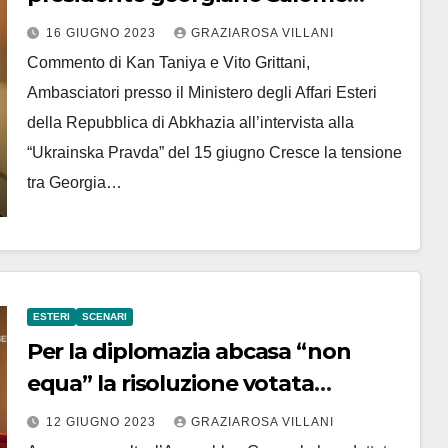
Zurabishvili : “Come l’aggressore
16 GIUGNO 2023
GRAZIAROSA VILLANI
gioca a fare la vittima”
Commento di Kan Taniya e Vito Grittani,
Ambasciatori presso il Ministero degli Affari Esteri
della Repubblica di Abkhazia all’intervista alla
“Ukrainska Pravda” del 15 giugno Cresce la tensione
tra Georgia…
ESTERI
SCENARI
Per la diplomazia abcasa “non
equa” la risoluzione votata
dall’Assemblea Generale delle
12 GIUGNO 2023
GRAZIAROSA VILLANI
Nazioni Unite sui rifugiati