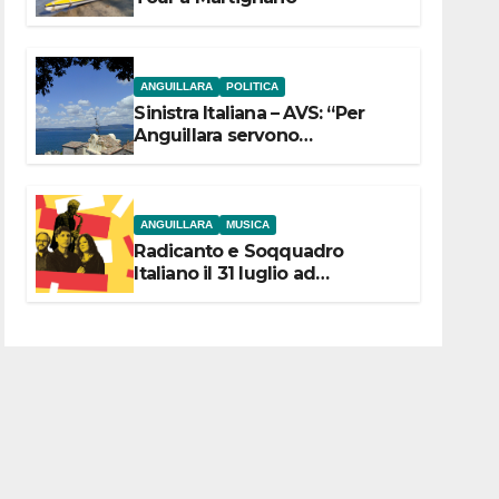
ANGUILLARA
POLITICA
Sinistra Italiana – AVS: “Per
Anguillara servono
trasparenza, partecipazione e
scelte politiche coraggiose”
ANGUILLARA
MUSICA
Radicanto e Soqquadro
Italiano il 31 luglio ad
Anguillara