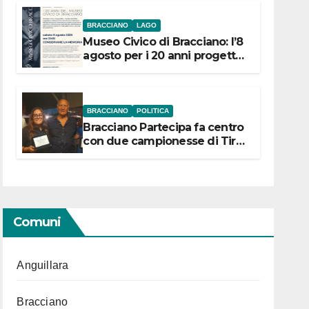
BRACCIANO
LAGO
Museo Civico di Bracciano: l’8
agosto per i 20 anni progetto
“Conservare la memoria”
BRACCIANO
POLITICA
Bracciano Partecipa fa centro
con due campionesse di Tiro
a Segno in vista delle urne
Comuni
Anguillara
Bracciano