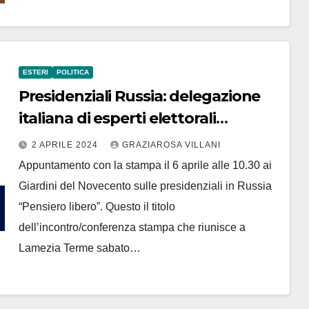
ESTERI
POLITICA
Presidenziali Russia: delegazione
italiana di esperti elettorali
incontra la stampa a Lamezia
2 APRILE 2024
GRAZIAROSA VILLANI
Terme
Appuntamento con la stampa il 6 aprile alle 10.30 ai
Giardini del Novecento sulle presidenziali in Russia
“Pensiero libero”. Questo il titolo
dell’incontro/conferenza stampa che riunisce a
Lamezia Terme sabato…