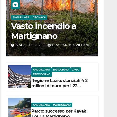
ANGUILLARA
CRONACA
Vasto incendio a
Martignano
5 AGOSTO 2026
GRAZIAROSA VILLANI
ANGUILLARA
BRACCIANO
LAGO
TREVIGNANO
Regione Lazio: stanziati 4,2
milioni di euro per i 22
Comuni dell’Etruria
Meridionale
ANGUILLARA
MARTIGNANO
Parco: successo per Kayak
Tour a Martignano