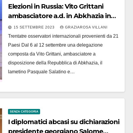
Elezioni in Russia: Vito Grittani
ambasciatore a.d. in Abkhazia in
Lugansk e Donetsk
15 SETTEMBRE 2023
GRAZIAROSA VILLANI
Trentatre osservatori internazionali provenienti da 21
Paesi Dal 6 al 12 settembre una delegazione
composta da Vito Grittani, ambasciatore a
disposizione della Repubblica di Abkhazia, il
lametino Pasquale Salatino e…
SENZA CATEGORIA
I diplomatici abcasi su dichiarazioni
presidente georgiano Salome