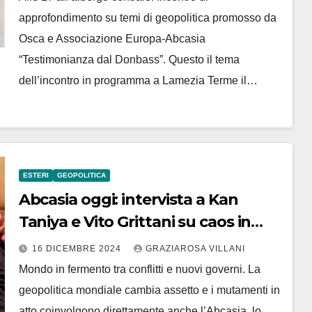
approfondimento su temi di geopolitica promosso da
Osca e Associazione Europa-Abcasia
“Testimonianza dal Donbass”. Questo il tema
dell’incontro in programma a Lamezia Terme il…
ESTERI
GEOPOLITICA
Abcasia oggi: intervista a Kan
Taniya e Vito Grittani su caos in
Georgia e nuovo governo in Siria
16 DICEMBRE 2024
GRAZIAROSA VILLANI
Mondo in fermento tra conflitti e nuovi governi. La
geopolitica mondiale cambia assetto e i mutamenti in
atto coinvolgono direttamente anche l’Abcasia, lo