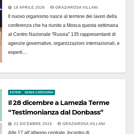
Internazionale nominato al
18 APRILE 2026
GRAZIAROSA VILLANI
termine di una importante
Il nuovo organismo nasce al termine dei lavori della
conferenza a Mosca presidente
conferenza che ha riunito a Mosca questa settimana
dell’Associazione Internazionale di
al Centro Nazionale “Russia” 135 rappresentanti di
Esperti Politici ed Elettorali
agenzie governative, organizzazioni internazionali, e
esperti…
ESTERI
SENZA CATEGORIA
Il 28 dicembre a Lamezia Terme
“Testimonianza dal Donbass”
21 DICEMBRE 2024
GRAZIAROSA VILLANI
Alle 17 all’albergo centrale. Incontro di