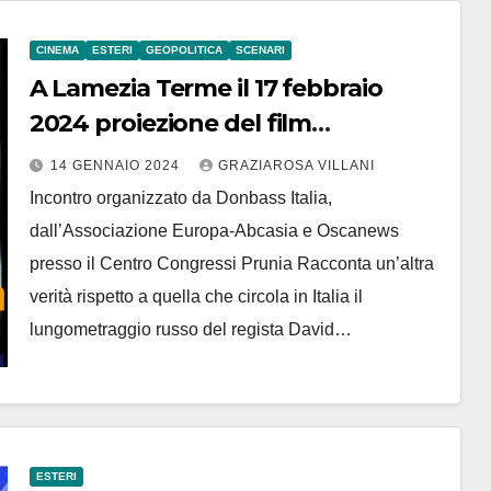
CINEMA
ESTERI
GEOPOLITICA
SCENARI
A Lamezia Terme il 17 febbraio
2024 proiezione del film
“controcorrente” Il Testimone
14 GENNAIO 2024
GRAZIAROSA VILLANI
Incontro organizzato da Donbass Italia,
dall’Associazione Europa-Abcasia e Oscanews
presso il Centro Congressi Prunia Racconta un’altra
verità rispetto a quella che circola in Italia il
lungometraggio russo del regista David…
ESTERI