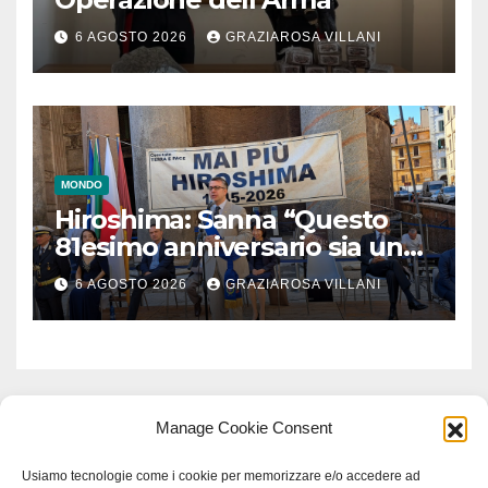
6 AGOSTO 2026
GRAZIAROSA VILLANI
MONDO
Hiroshima: Sanna “Questo
81esimo anniversario sia un
monito per tutti”
6 AGOSTO 2026
GRAZIAROSA VILLANI
Manage Cookie Consent
Usiamo tecnologie come i cookie per memorizzare e/o accedere ad