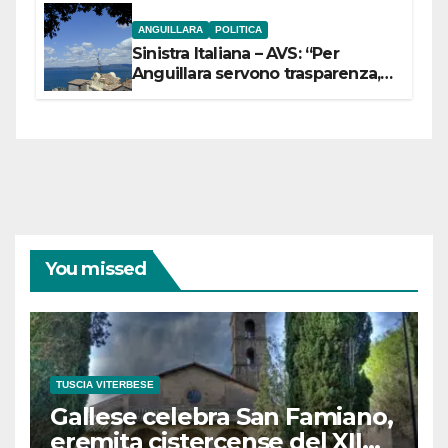
ANGUILLARA
POLITICA
Sinistra Italiana – AVS: “Per
Anguillara servono trasparenza,
partecipazione e scelte politiche
coraggiose”
You missed
TUSCIA VITERBESE
Gallese celebra San Famiano,
eremita cistercense del XII