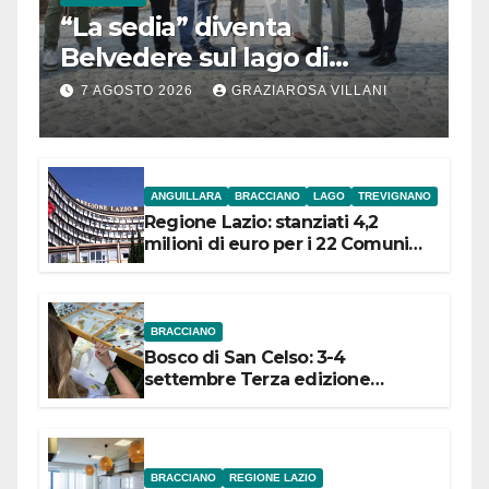
“La sedia” diventa
Belvedere sul lago di
Bracciano: ieri
7 AGOSTO 2026
GRAZIAROSA VILLANI
l’inaugurazione
ANGUILLARA
BRACCIANO
LAGO
TREVIGNANO
Regione Lazio: stanziati 4,2
milioni di euro per i 22 Comuni
dell’Etruria Meridionale
BRACCIANO
Bosco di San Celso: 3-4
settembre Terza edizione
Festival “Storie in cielo e in terra”
BRACCIANO
REGIONE LAZIO