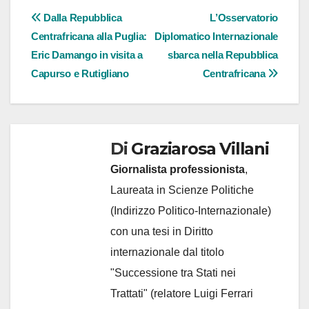
Navigazione
Dalla Repubblica
L’Osservatorio
Centrafricana alla Puglia:
Diplomatico Internazionale
articoli
Eric Damango in visita a
sbarca nella Repubblica
Capurso e Rutigliano
Centrafricana
Di
Graziarosa Villani
Giornalista professionista
,
Laureata in Scienze Politiche
(Indirizzo Politico-Internazionale)
con una tesi in Diritto
internazionale dal titolo
"Successione tra Stati nei
Trattati" (relatore Luigi Ferrari