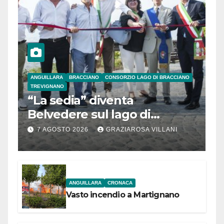
ANGUILLARA
BRACCIANO
CONSORZIO LAGO DI BRACCIANO
TREVIGNANO
“La sedia” diventa
Belvedere sul lago di
Bracciano: ieri
7 AGOSTO 2026
GRAZIAROSA VILLANI
l’inaugurazione
ANGUILLARA
CRONACA
Vasto incendio a Martignano