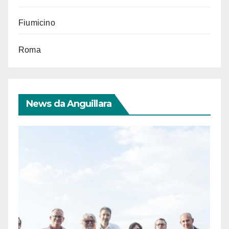
Fiumicino
Roma
News da Anguillara