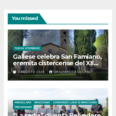
You missed
TUSCIA VITERBESE
Gallese celebra San Famiano,
eremita cistercense del XII
secolo
7 AGOSTO 2026
GRAZIAROSA VILLANI
ANGUILLARA
BRACCIANO
CONSORZIO LAGO DI BRACCIANO
TREVIGNANO
“La sedia” diventa Belvedere