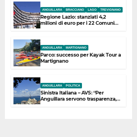
ANGUILLARA
BRACCIANO
LAGO
TREVIGNANO
Regione Lazio: stanziati 4,2
milioni di euro per i 22 Comuni
dell’Etruria Meridionale
ANGUILLARA
MARTIGNANO
Parco: successo per Kayak Tour a
Martignano
ANGUILLARA
POLITICA
Sinistra Italiana – AVS: “Per
Anguillara servono trasparenza,
partecipazione e scelte politiche
coraggiose”