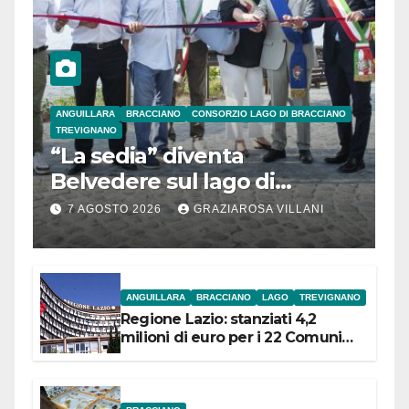
ANGUILLARA
BRACCIANO
CONSORZIO LAGO DI BRACCIANO
TREVIGNANO
“La sedia” diventa
Belvedere sul lago di
Bracciano: ieri
7 AGOSTO 2026
GRAZIAROSA VILLANI
l’inaugurazione
ANGUILLARA
BRACCIANO
LAGO
TREVIGNANO
Regione Lazio: stanziati 4,2
milioni di euro per i 22 Comuni
dell’Etruria Meridionale