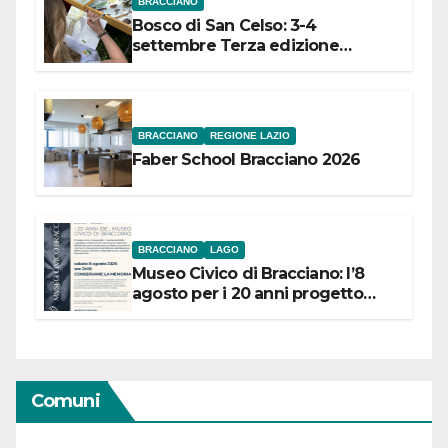
BRACCIANO
Bosco di San Celso: 3-4
settembre Terza edizione
Festival “Storie in cielo e in terra”
BRACCIANO
REGIONE LAZIO
Faber School Bracciano 2026
BRACCIANO
LAGO
Museo Civico di Bracciano: l’8
agosto per i 20 anni progetto
“Conservare la memoria”
Comuni