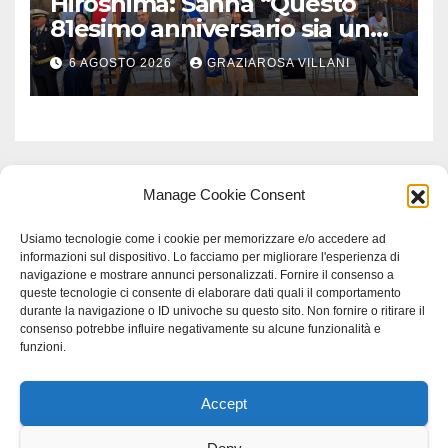
Hiroshima: Sanna “Questo
81esimo anniversario sia un
monito per tutti”
6 AGOSTO 2026
GRAZIAROSA VILLANI
Manage Cookie Consent
Usiamo tecnologie come i cookie per memorizzare e/o accedere ad
informazioni sul dispositivo. Lo facciamo per migliorare l'esperienza di
navigazione e mostrare annunci personalizzati. Fornire il consenso a
queste tecnologie ci consente di elaborare dati quali il comportamento
durante la navigazione o ID univoche su questo sito. Non fornire o ritirare il
consenso potrebbe influire negativamente su alcune funzionalità e
funzioni.
Accept
Proudly powered by WordPress
|
Tema: Newspaperex di
Themeansar
.