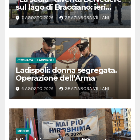
sul lago di Bracciano: ieri
l’inaugurazione
7 AGOSTO 2026
GRAZIAROSA VILLANI
CRONACA
LADISPOLI
Ladispoli: donna segregata.
Operazione dell’Arma
6 AGOSTO 2026
GRAZIAROSA VILLANI
MONDO