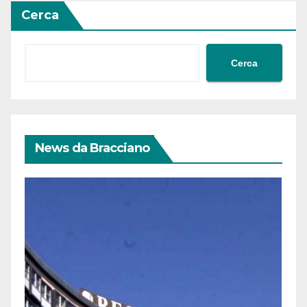
Cerca
Cerca
News da Bracciano