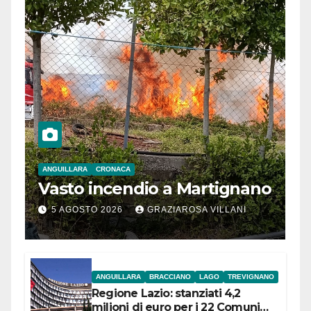
ANGUILLARA
CRONACA
Vasto incendio a Martignano
5 AGOSTO 2026
GRAZIAROSA VILLANI
ANGUILLARA
BRACCIANO
LAGO
TREVIGNANO
Regione Lazio: stanziati 4,2
milioni di euro per i 22 Comuni