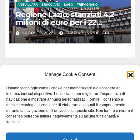
ANGUILLARA
BRACCIANO
LAGO
TREVIGNANO
Regione Lazio: stanziati 4,2
milioni di euro per i 22
Comuni dell’Etruria
5 AGOSTO 2026
GRAZIAROSA VILLANI
Meridionale
Manage Cookie Consent
Usiamo tecnologie come i cookie per memorizzare e/o accedere ad
informazioni sul dispositivo. Lo facciamo per migliorare l'esperienza di
navigazione e mostrare annunci personalizzati. Fornire il consenso a
queste tecnologie ci consente di elaborare dati quali il comportamento
durante la navigazione o ID univoche su questo sito. Non fornire o ritirare il
consenso potrebbe influire negativamente su alcune funzionalità e
funzioni.
Accept