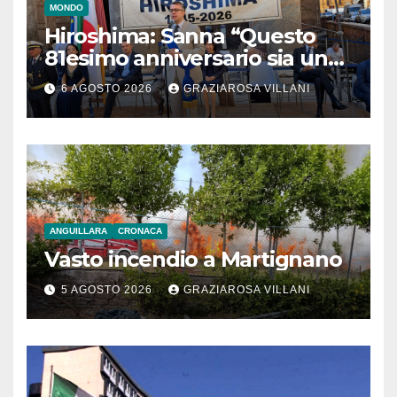
MONDO
Hiroshima: Sanna “Questo
81esimo anniversario sia un
monito per tutti”
6 AGOSTO 2026
GRAZIAROSA VILLANI
ANGUILLARA
CRONACA
Vasto incendio a Martignano
5 AGOSTO 2026
GRAZIAROSA VILLANI