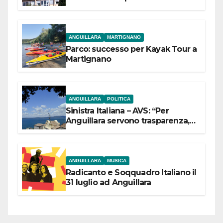
dell’Etruria Meridionale
ANGUILLARA
MARTIGNANO
Parco: successo per Kayak Tour a
Martignano
ANGUILLARA
POLITICA
Sinistra Italiana – AVS: “Per
Anguillara servono trasparenza,
partecipazione e scelte politiche
coraggiose”
ANGUILLARA
MUSICA
Radicanto e Soqquadro Italiano il
31 luglio ad Anguillara