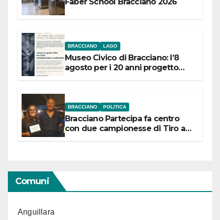
Faber School Bracciano 2026
BRACCIANO
LAGO
Museo Civico di Bracciano: l’8
agosto per i 20 anni progetto
“Conservare la memoria”
BRACCIANO
POLITICA
Bracciano Partecipa fa centro
con due campionesse di Tiro a
Segno in vista delle urne
Comuni
Anguillara