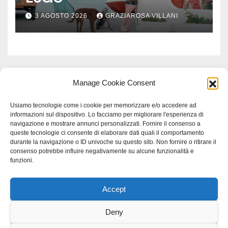
3 AGOSTO 2026
GRAZIAROSA VILLANI
Manage Cookie Consent
Usiamo tecnologie come i cookie per memorizzare e/o accedere ad
informazioni sul dispositivo. Lo facciamo per migliorare l'esperienza di
navigazione e mostrare annunci personalizzati. Fornire il consenso a
queste tecnologie ci consente di elaborare dati quali il comportamento
durante la navigazione o ID univoche su questo sito. Non fornire o ritirare il
consenso potrebbe influire negativamente su alcune funzionalità e
funzioni.
Accept
Proudly powered by WordPress
|
Tema: Newspaperex di
Themeansar
.
Deny
Home
Gerenza
home
Lavoro
Scienza
studio specialistico bracciano