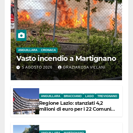
ANGUILLARA
CRONACA
Vasto incendio a Martignano
5 AGOSTO 2026
GRAZIAROSA VILLANI
ANGUILLARA
BRACCIANO
LAGO
TREVIGNANO
Regione Lazio: stanziati 4,2
milioni di euro per i 22 Comuni
dell’Etruria Meridionale
ANGUILLARA
MARTIGNANO