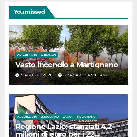
You missed
ANGUILLARA
CRONACA
Vasto incendio a Martignano
5 AGOSTO 2026
GRAZIAROSA VILLANI
ANGUILLARA
BRACCIANO
LAGO
TREVIGNANO
Regione Lazio: stanziati 4,2
milioni di euro per i 22