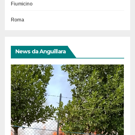
Fiumicino
Roma
News da Anguillara