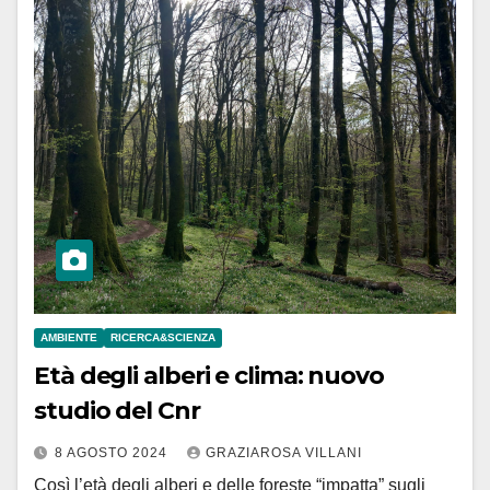
AMBIENTE
RICERCA&SCIENZA
Età degli alberi e clima: nuovo
studio del Cnr
8 AGOSTO 2024
GRAZIAROSA VILLANI
Così l’età degli alberi e delle foreste “impatta” sugli