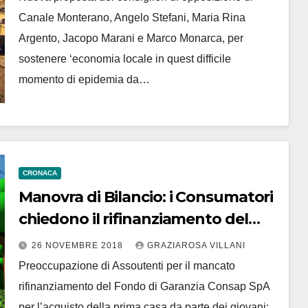
euro
Canale Monterano, Angelo Stefani, Maria Rina
Argento, Jacopo Marani e Marco Monarca, per
sostenere ‘economia locale in quest difficile
momento di epidemia da…
CRONACA
Manovra di Bilancio: i Consumatori
chiedono il rifinanziamento del
Fondo Prima Casa
26 NOVEMBRE 2018
GRAZIAROSA VILLANI
Preoccupazione di Assoutenti per il mancato
rifinanziamento del Fondo di Garanzia Consap SpA
per l’acquisto della prima casa da parte dei giovani: