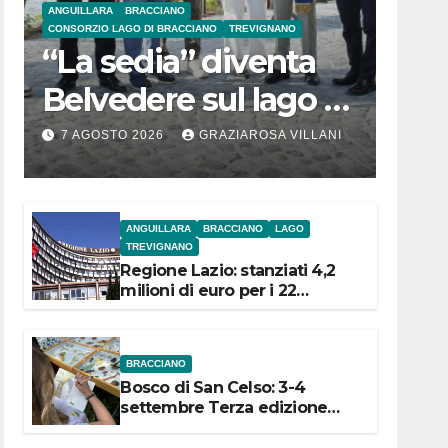
ANGUILLARA
BRACCIANO
CONSORZIO LAGO DI BRACCIANO
TREVIGNANO
“La sedia” diventa
Belvedere sul lago di
Bracciano: ieri
7 AGOSTO 2026
GRAZIAROSA VILLANI
l’inaugurazione
ANGUILLARA
BRACCIANO
LAGO
TREVIGNANO
Regione Lazio: stanziati 4,2
milioni di euro per i 22
Comuni dell’Etruria
Meridionale
BRACCIANO
Bosco di San Celso: 3-4
settembre Terza edizione
Festival “Storie in cielo e in
terra”