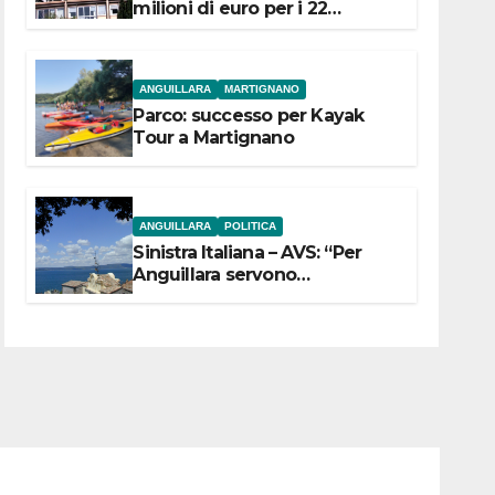
milioni di euro per i 22
Comuni dell’Etruria
Meridionale
ANGUILLARA
MARTIGNANO
Parco: successo per Kayak
Tour a Martignano
ANGUILLARA
POLITICA
Sinistra Italiana – AVS: “Per
Anguillara servono
trasparenza, partecipazione e
scelte politiche coraggiose”