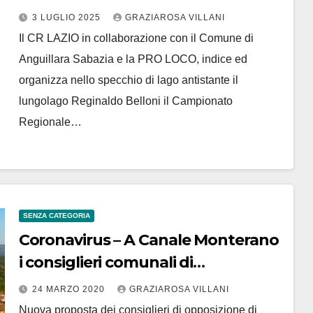
3 LUGLIO 2025
GRAZIAROSA VILLANI
Il CR LAZIO in collaborazione con il Comune di
Anguillara Sabazia e la PRO LOCO, indice ed
organizza nello specchio di lago antistante il
lungolago Reginaldo Belloni il Campionato
Regionale…
SENZA CATEGORIA
Coronavirus – A Canale Monterano
i consiglieri comunali di
opposizione chiedono l’istituzione
24 MARZO 2020
GRAZIAROSA VILLANI
di un Fondo di Solidarietà di 50mila
Nuova proposta dei consiglieri di opposizione di