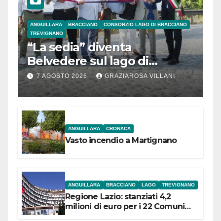
ANGUILLARA
BRACCIANO
CONSORZIO LAGO DI BRACCIANO
TREVIGNANO
“La sedia” diventa
Belvedere sul lago di
Bracciano: ieri
7 AGOSTO 2026
GRAZIAROSA VILLANI
l’inaugurazione
ANGUILLARA
CRONACA
Vasto incendio a Martignano
ANGUILLARA
BRACCIANO
LAGO
TREVIGNANO
Regione Lazio: stanziati 4,2
milioni di euro per i 22 Comuni
dell’Etruria Meridionale