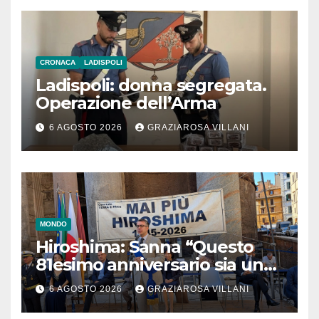
CRONACA
LADISPOLI
Ladispoli: donna segregata.
Operazione dell’Arma
6 AGOSTO 2026
GRAZIAROSA VILLANI
MONDO
Hiroshima: Sanna “Questo
81esimo anniversario sia un
monito per tutti”
6 AGOSTO 2026
GRAZIAROSA VILLANI