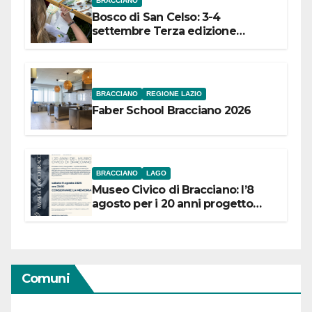
BRACCIANO
Bosco di San Celso: 3-4
settembre Terza edizione
Festival “Storie in cielo e in terra”
BRACCIANO
REGIONE LAZIO
Faber School Bracciano 2026
BRACCIANO
LAGO
Museo Civico di Bracciano: l’8
agosto per i 20 anni progetto
“Conservare la memoria”
Comuni