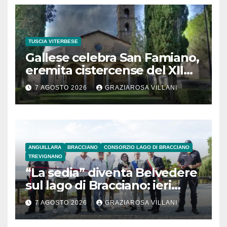
TUSCIA VITERBESE
Gallese celebra San Famiano,
eremita cistercense del XII
secolo
7 AGOSTO 2026
GRAZIAROSA VILLANI
ANGUILLARA
BRACCIANO
CONSORZIO LAGO DI BRACCIANO
TREVIGNANO
“La sedia” diventa Belvedere
sul lago di Bracciano: ieri
l’inaugurazione
7 AGOSTO 2026
GRAZIAROSA VILLANI