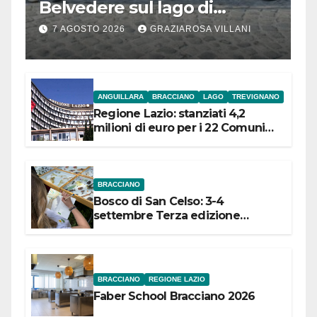
Belvedere sul lago di
Bracciano: ieri
7 AGOSTO 2026
GRAZIAROSA VILLANI
l’inaugurazione
ANGUILLARA
BRACCIANO
LAGO
TREVIGNANO
Regione Lazio: stanziati 4,2
milioni di euro per i 22 Comuni
dell’Etruria Meridionale
BRACCIANO
Bosco di San Celso: 3-4
settembre Terza edizione
Festival “Storie in cielo e in terra”
BRACCIANO
REGIONE LAZIO
Faber School Bracciano 2026