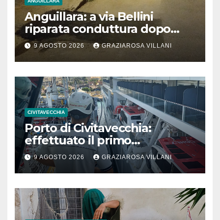
ANGUILLARA
Anguillara: a via Bellini
riparata conduttura dopo
segnalazione IdD
9 AGOSTO 2026
GRAZIAROSA VILLANI
CIVITAVECCHIA
Porto di Civitavecchia:
effettuato il primo
rifornimento di GNL ad una
9 AGOSTO 2026
GRAZIAROSA VILLANI
nave da crociera