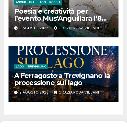
ANGUILLARA
LAGO
POESIA
Poesia e creatività per
l’evento Mus’Anguillara l’8
agosto 2026 al Museo
9 AGOSTO 2026
GRAZIAROSA VILLANI
Contadino
LAGO
TREVIGNANO
A Ferragosto a Trevignano la
processione sul lago
9 AGOSTO 2026
GRAZIAROSA VILLANI