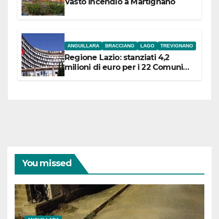
Vasto incendio a Martignano
ANGUILLARA
BRACCIANO
LAGO
TREVIGNANO
Regione Lazio: stanziati 4,2
milioni di euro per i 22 Comuni
dell’Etruria Meridionale
You missed