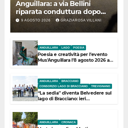
Anguillara: a via Bellini
riparata conduttura dopo
segnalazione IdD
9 AGOSTO 2026
GRAZIAROSA VILLANI
ANGUILLARA
LAGO
POESIA
Poesia e creatività per l’evento
Mus’Anguillara l’8 agosto 2026 al
Museo Contadino
ANGUILLARA
BRACCIANO
CONSORZIO LAGO DI BRACCIANO
TREVIGNANO
“La sedia” diventa Belvedere sul
lago di Bracciano: ieri
l’inaugurazione
ANGUILLARA
CRONACA