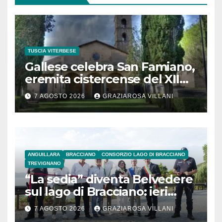
TUSCIA VITERBESE
Gallese celebra San Famiano,
eremita cistercense del XII
secolo
7 AGOSTO 2026
GRAZIAROSA VILLANI
ANGUILLARA
BRACCIANO
CONSORZIO LAGO DI BRACCIANO
TREVIGNANO
“La sedia” diventa Belvedere
sul lago di Bracciano: ieri
l’inaugurazione
7 AGOSTO 2026
GRAZIAROSA VILLANI