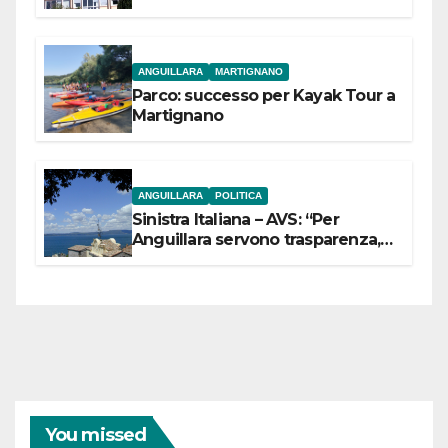
dell’Etruria Meridionale
ANGUILLARA
MARTIGNANO
Parco: successo per Kayak Tour a
Martignano
ANGUILLARA
POLITICA
Sinistra Italiana – AVS: “Per
Anguillara servono trasparenza,
partecipazione e scelte politiche
coraggiose”
You missed