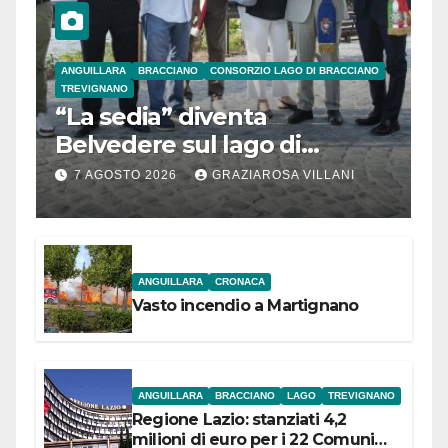
ANGUILLARA
BRACCIANO
CONSORZIO LAGO DI BRACCIANO
TREVIGNANO
“La sedia” diventa
Belvedere sul lago di
Bracciano: ieri
7 AGOSTO 2026
GRAZIAROSA VILLANI
l’inaugurazione
ANGUILLARA
CRONACA
Vasto incendio a Martignano
ANGUILLARA
BRACCIANO
LAGO
TREVIGNANO
Regione Lazio: stanziati 4,2
milioni di euro per i 22 Comuni