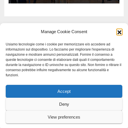
Manage Cookie Consent
Usiamo tecnologie come i cookie per memorizzare e/o accedere ad
informazioni sul dispositivo. Lo facciamo per migliorare l'esperienza di
navigazione e mostrare annunci personalizzati. Fornire il consenso a
queste tecnologie ci consente di elaborare dati quali il comportamento
durante la navigazione o ID univoche su questo sito. Non fornire o ritirare il
consenso potrebbe influire negativamente su alcune funzionalità e
funzioni.
Accept
Proudly powered by WordPress
|
Tema: Newspaperex di
Themeansar
.
Deny
Home
Gerenza
home
Lavoro
Scienza
studio specialistico bracciano
View preferences
Villani Comunicazione