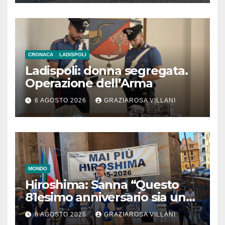
CRONACA
LADISPOLI
Ladispoli: donna segregata.
Operazione dell’Arma
6 AGOSTO 2026
GRAZIAROSA VILLANI
MONDO
Hiroshima: Sanna “Questo
81esimo anniversario sia un
monito per tutti”
6 AGOSTO 2026
GRAZIAROSA VILLANI