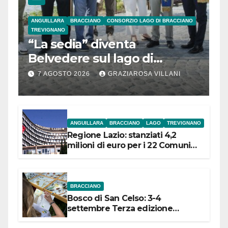
ANGUILLARA
BRACCIANO
CONSORZIO LAGO DI BRACCIANO
TREVIGNANO
“La sedia” diventa
Belvedere sul lago di
Bracciano: ieri
7 AGOSTO 2026
GRAZIAROSA VILLANI
l’inaugurazione
ANGUILLARA
BRACCIANO
LAGO
TREVIGNANO
Regione Lazio: stanziati 4,2
milioni di euro per i 22 Comuni
dell’Etruria Meridionale
BRACCIANO
Bosco di San Celso: 3-4
settembre Terza edizione
Festival “Storie in cielo e in terra”