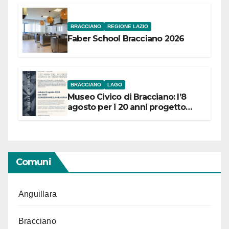
BRACCIANO
REGIONE LAZIO
Faber School Bracciano 2026
BRACCIANO
LAGO
Museo Civico di Bracciano: l’8
agosto per i 20 anni progetto
“Conservare la memoria”
Comuni
Anguillara
Bracciano