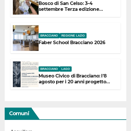
Bosco di San Celso: 3-4
settembre Terza edizione
Festival “Storie in cielo e in terra”
BRACCIANO
REGIONE LAZIO
Faber School Bracciano 2026
BRACCIANO
LAGO
Museo Civico di Bracciano: l’8
agosto per i 20 anni progetto
“Conservare la memoria”
Comuni