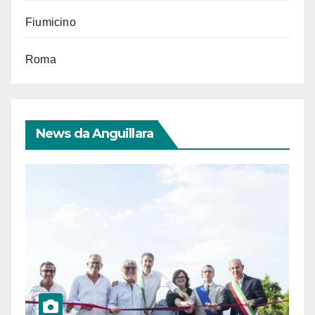
Fiumicino
Roma
News da Anguillara