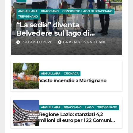
ANGUILLARA
BRACCIANO
CONSORZIO LAGO DI BRACCIANO
TREVIGNANO
“La sedia” diventa
Belvedere sul lago di
Bracciano: ieri
7 AGOSTO 2026
GRAZIAROSA VILLANI
l’inaugurazione
ANGUILLARA
CRONACA
Vasto incendio a Martignano
ANGUILLARA
BRACCIANO
LAGO
TREVIGNANO
Regione Lazio: stanziati 4,2
milioni di euro per i 22 Comuni
dell’Etruria Meridionale