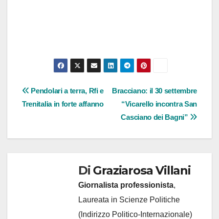
Navigazione
Pendolari a terra, Rfi e
Bracciano: il 30 settembre
Trenitalia in forte affanno
“Vicarello incontra San
articoli
Casciano dei Bagni”
Di
Graziarosa Villani
Giornalista professionista
,
Laureata in Scienze Politiche
(Indirizzo Politico-Internazionale)