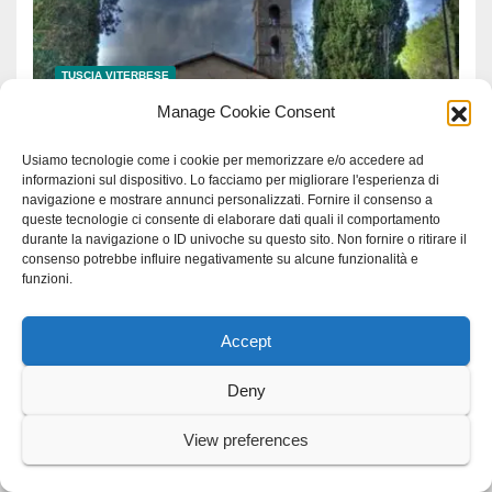
TUSCIA VITERBESE
Gallese celebra San Famiano,
Manage Cookie Consent
eremita cistercense del XII
secolo
Usiamo tecnologie come i cookie per memorizzare e/o accedere ad
7 AGOSTO 2026
GRAZIAROSA VILLANI
informazioni sul dispositivo. Lo facciamo per migliorare l'esperienza di
navigazione e mostrare annunci personalizzati. Fornire il consenso a
queste tecnologie ci consente di elaborare dati quali il comportamento
durante la navigazione o ID univoche su questo sito. Non fornire o ritirare il
consenso potrebbe influire negativamente su alcune funzionalità e
funzioni.
ANGUILLARA
BRACCIANO
CONSORZIO LAGO DI BRACCIANO
TREVIGNANO
Accept
“La sedia” diventa Belvedere
sul lago di Bracciano: ieri
Deny
l’inaugurazione
7 AGOSTO 2026
GRAZIAROSA VILLANI
View preferences