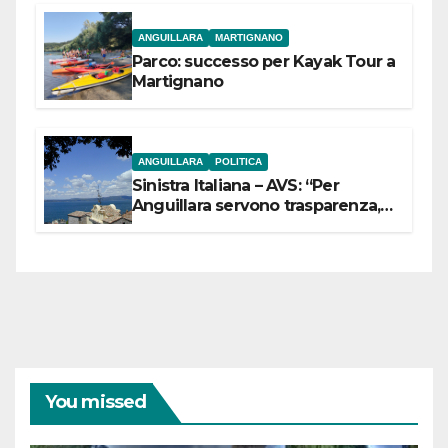
ANGUILLARA
MARTIGNANO
Parco: successo per Kayak Tour a
Martignano
ANGUILLARA
POLITICA
Sinistra Italiana – AVS: “Per
Anguillara servono trasparenza,
partecipazione e scelte politiche
coraggiose”
You missed