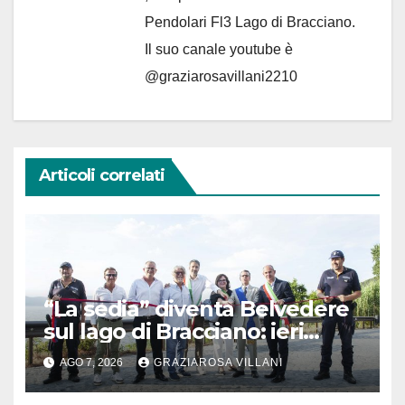
Pendolari Fl3 Lago di Bracciano.
Il suo canale youtube è
@graziarosavillani2210
Articoli correlati
“La sedia” diventa Belvedere
sul lago di Bracciano: ieri
l’inaugurazione
AGO 7, 2026
GRAZIAROSA VILLANI