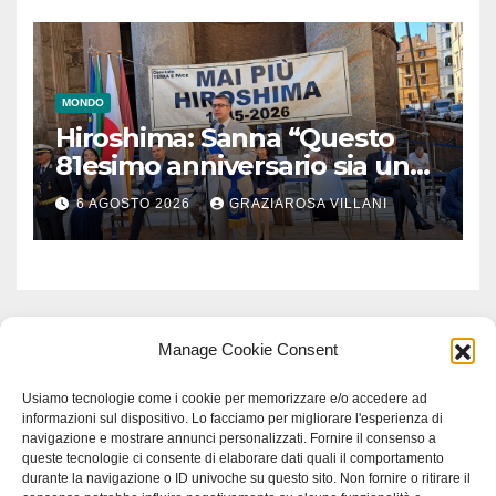
MONDO
Hiroshima: Sanna “Questo
81esimo anniversario sia un
monito per tutti”
6 AGOSTO 2026
GRAZIAROSA VILLANI
Manage Cookie Consent
Usiamo tecnologie come i cookie per memorizzare e/o accedere ad
informazioni sul dispositivo. Lo facciamo per migliorare l'esperienza di
navigazione e mostrare annunci personalizzati. Fornire il consenso a
queste tecnologie ci consente di elaborare dati quali il comportamento
durante la navigazione o ID univoche su questo sito. Non fornire o ritirare il