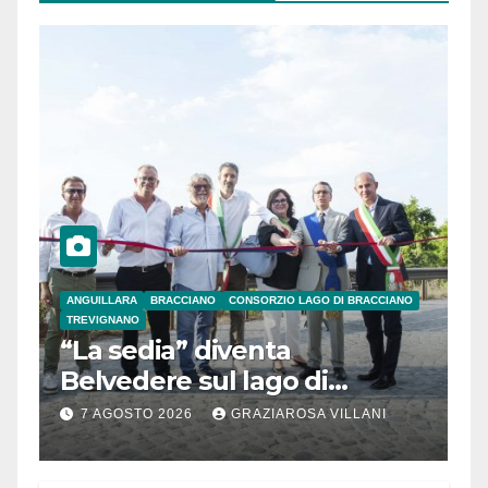
ANGUILLARA
BRACCIANO
CONSORZIO LAGO DI BRACCIANO
TREVIGNANO
“La sedia” diventa
Belvedere sul lago di
Bracciano: ieri
7 AGOSTO 2026
GRAZIAROSA VILLANI
l’inaugurazione