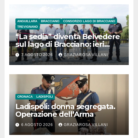
ANGUILLARA
BRACCIANO
CONSORZIO LAGO DI BRACCIANO
TREVIGNANO
“La sedia” diventa Belvedere
sul lago di Bracciano: ieri
l’inaugurazione
7 AGOSTO 2026
GRAZIAROSA VILLANI
CRONACA
LADISPOLI
Ladispoli: donna segregata.
Operazione dell’Arma
6 AGOSTO 2026
GRAZIAROSA VILLANI