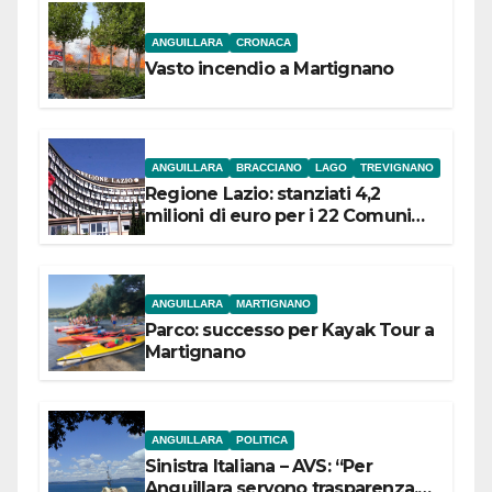
ANGUILLARA
CRONACA
Vasto incendio a Martignano
ANGUILLARA
BRACCIANO
LAGO
TREVIGNANO
Regione Lazio: stanziati 4,2
milioni di euro per i 22 Comuni
dell’Etruria Meridionale
ANGUILLARA
MARTIGNANO
Parco: successo per Kayak Tour a
Martignano
ANGUILLARA
POLITICA
Sinistra Italiana – AVS: “Per
Anguillara servono trasparenza,