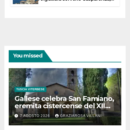
partecipazione e scelte politiche
coraggiose”
You missed
TUSCIA VITERBESE
Gallese celebra San Famiano,
eremita cistercense del XII
secolo
7 AGOSTO 2026
GRAZIAROSA VILLANI