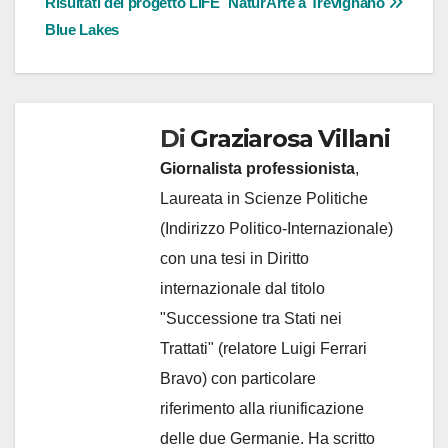
Risultati del progetto LIFE
NaturArte a Trevignano
articoli
Blue Lakes
Di
Graziarosa Villani
Giornalista professionista
,
Laureata in Scienze Politiche
(Indirizzo Politico-Internazionale)
con una tesi in Diritto
internazionale dal titolo
"Successione tra Stati nei
Trattati" (relatore Luigi Ferrari
Bravo) con particolare
riferimento alla riunificazione
delle due Germanie. Ha scritto