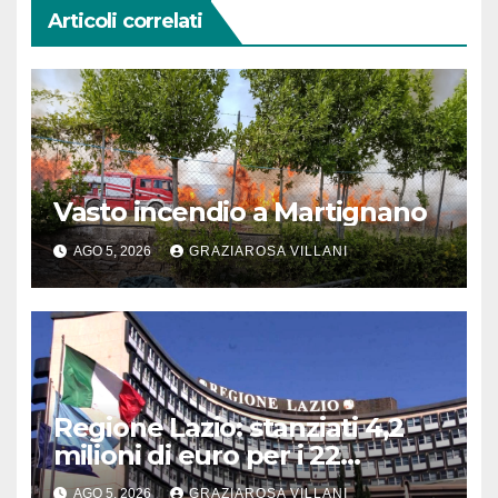
Articoli correlati
Vasto incendio a Martignano
AGO 5, 2026
GRAZIAROSA VILLANI
Regione Lazio: stanziati 4,2
milioni di euro per i 22
Comuni dell’Etruria
AGO 5, 2026
GRAZIAROSA VILLANI