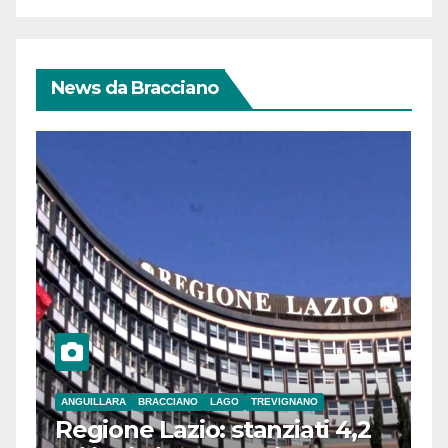
News da Bracciano
ANGUILLARA
BRACCIANO
LAGO
TREVIGNANO
Regione Lazio: stanziati 4,2