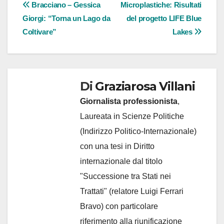
Navigazione
Bracciano – Gessica
Microplastiche: Risultati
Giorgi: “Torna un Lago da
del progetto LIFE Blue
articoli
Coltivare”
Lakes
Di
Graziarosa Villani
Giornalista professionista
,
Laureata in Scienze Politiche
(Indirizzo Politico-Internazionale)
con una tesi in Diritto
internazionale dal titolo
"Successione tra Stati nei
Trattati" (relatore Luigi Ferrari
Bravo) con particolare
riferimento alla riunificazione