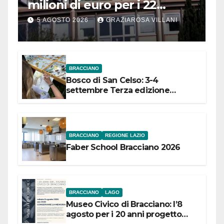
milioni di euro per i 22
Comuni dell’Etruria
5 AGOSTO 2026
GRAZIAROSA VILLANI
Meridionale
BRACCIANO
Bosco di San Celso: 3-4
settembre Terza edizione
Festival “Storie in cielo e in terra”
BRACCIANO
REGIONE LAZIO
Faber School Bracciano 2026
BRACCIANO
LAGO
Museo Civico di Bracciano: l’8
agosto per i 20 anni progetto