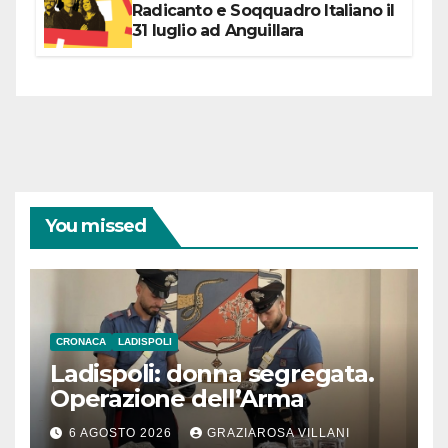
Radicanto e Soqquadro Italiano il
31 luglio ad Anguillara
You missed
CRONACA
LADISPOLI
Ladispoli: donna segregata.
Operazione dell’Arma
6 AGOSTO 2026
GRAZIAROSA VILLANI