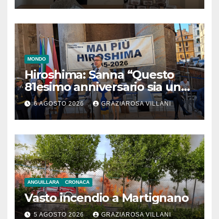
MONDO
Hiroshima: Sanna “Questo
81esimo anniversario sia un
monito per tutti”
6 AGOSTO 2026
GRAZIAROSA VILLANI
ANGUILLARA
CRONACA
Vasto incendio a Martignano
5 AGOSTO 2026
GRAZIAROSA VILLANI