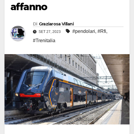
affanno
Di
Graziarosa Villani
#pendolari
,
#Rfi
,
SET 27, 2023
#Trenitalia