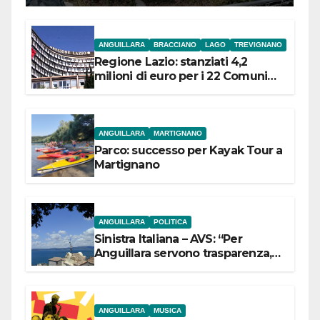
ANGUILLARA
BRACCIANO
LAGO
TREVIGNANO
Regione Lazio: stanziati 4,2
milioni di euro per i 22 Comuni
dell’Etruria Meridionale
ANGUILLARA
MARTIGNANO
Parco: successo per Kayak Tour a
Martignano
ANGUILLARA
POLITICA
Sinistra Italiana – AVS: “Per
Anguillara servono trasparenza,
partecipazione e scelte politiche
coraggiose”
ANGUILLARA
MUSICA