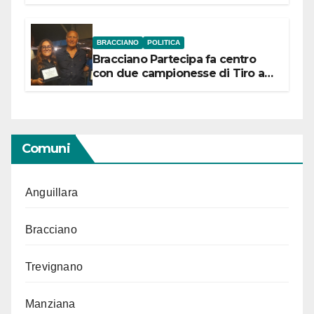
“Conservare la memoria”
BRACCIANO
POLITICA
Bracciano Partecipa fa centro
con due campionesse di Tiro a
Segno in vista delle urne
Comuni
Anguillara
Bracciano
Trevignano
Manziana