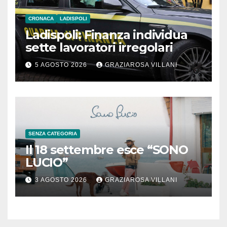
CRONACA
LADISPOLI
Ladispoli: Finanza individua
sette lavoratori irregolari
5 AGOSTO 2026
GRAZIAROSA VILLANI
SENZA CATEGORIA
Il 18 settembre esce “SONO
LUCIO”
3 AGOSTO 2026
GRAZIAROSA VILLANI