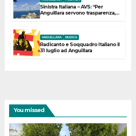
Sinistra Italiana – AVS: “Per
Anguillara servono trasparenza,
partecipazione e scelte politiche
coraggiose”
ANGUILLARA
MUSICA
Radicanto e Soqquadro Italiano il
31 luglio ad Anguillara
You missed