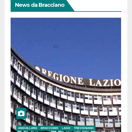
News da Bracciano
ANGUILLARA
BRACCIANO
LAGO
TREVIGNANO