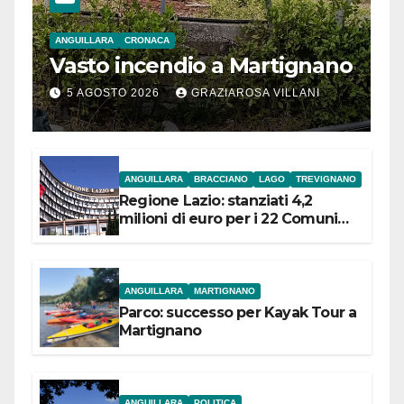
ANGUILLARA
CRONACA
Vasto incendio a Martignano
5 AGOSTO 2026
GRAZIAROSA VILLANI
ANGUILLARA
BRACCIANO
LAGO
TREVIGNANO
Regione Lazio: stanziati 4,2
milioni di euro per i 22 Comuni
dell’Etruria Meridionale
ANGUILLARA
MARTIGNANO
Parco: successo per Kayak Tour a
Martignano
ANGUILLARA
POLITICA