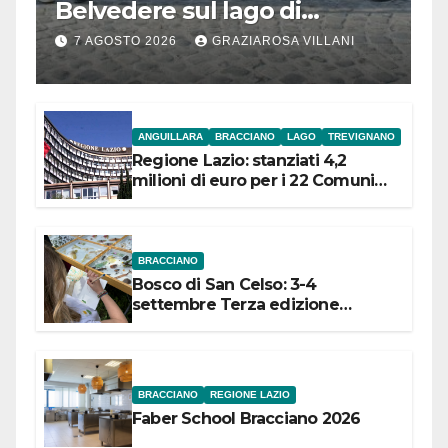
Belvedere sul lago di
Bracciano: ieri
7 AGOSTO 2026
GRAZIAROSA VILLANI
l’inaugurazione
ANGUILLARA
BRACCIANO
LAGO
TREVIGNANO
Regione Lazio: stanziati 4,2
milioni di euro per i 22 Comuni
dell’Etruria Meridionale
BRACCIANO
Bosco di San Celso: 3-4
settembre Terza edizione
Festival “Storie in cielo e in terra”
BRACCIANO
REGIONE LAZIO
Faber School Bracciano 2026