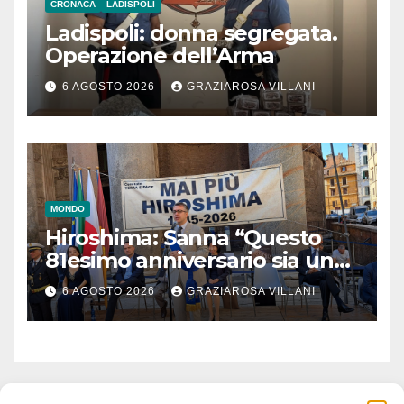
CRONACA
LADISPOLI
Ladispoli: donna segregata.
Operazione dell’Arma
6 AGOSTO 2026
GRAZIAROSA VILLANI
MONDO
Hiroshima: Sanna “Questo
81esimo anniversario sia un
monito per tutti”
6 AGOSTO 2026
GRAZIAROSA VILLANI