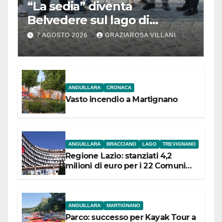
“La sedia” diventa
Belvedere sul lago di
Bracciano: ieri
7 AGOSTO 2026
GRAZIAROSA VILLANI
l’inaugurazione
ANGUILLARA
CRONACA
Vasto incendio a Martignano
ANGUILLARA
BRACCIANO
LAGO
TREVIGNANO
Regione Lazio: stanziati 4,2
milioni di euro per i 22 Comuni
dell’Etruria Meridionale
ANGUILLARA
MARTIGNANO
Parco: successo per Kayak Tour a