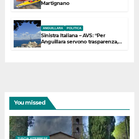
Martignano
ANGUILLARA
POLITICA
Sinistra Italiana – AVS: “Per
Anguillara servono trasparenza,
partecipazione e scelte politiche
coraggiose”
You missed
TUSCIA VITERBESE