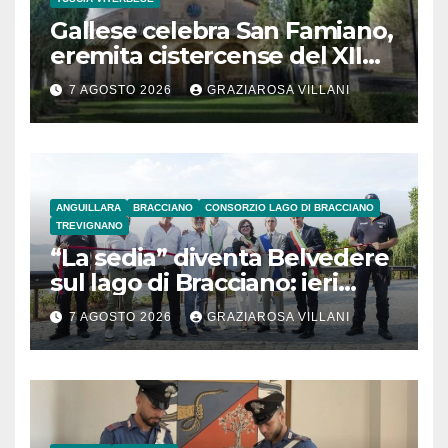
Gallese celebra San Famiano,
eremita cistercense del XII
secolo
7 AGOSTO 2026
GRAZIAROSA VILLANI
ANGUILLARA
BRACCIANO
CONSORZIO LAGO DI BRACCIANO
TREVIGNANO
“La sedia” diventa Belvedere
sul lago di Bracciano: ieri
l’inaugurazione
7 AGOSTO 2026
GRAZIAROSA VILLANI