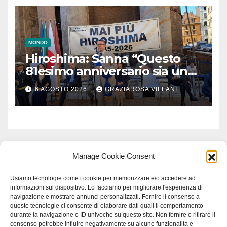
MONDO
Hiroshima: Sanna “Questo
81esimo anniversario sia un
monito per tutti”
6 AGOSTO 2026
GRAZIAROSA VILLANI
Manage Cookie Consent
Usiamo tecnologie come i cookie per memorizzare e/o accedere ad
informazioni sul dispositivo. Lo facciamo per migliorare l'esperienza di
navigazione e mostrare annunci personalizzati. Fornire il consenso a
queste tecnologie ci consente di elaborare dati quali il comportamento
durante la navigazione o ID univoche su questo sito. Non fornire o ritirare il
consenso potrebbe influire negativamente su alcune funzionalità e