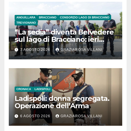
ANGUILLARA
BRACCIANO
CONSORZIO LAGO DI BRACCIANO
TREVIGNANO
“La sedia” diventa Belvedere
sul lago di Bracciano: ieri
l’inaugurazione
7 AGOSTO 2026
GRAZIAROSA VILLANI
CRONACA
LADISPOLI
Ladispoli: donna segregata.
Operazione dell’Arma
6 AGOSTO 2026
GRAZIAROSA VILLANI