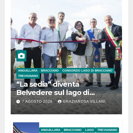
ANGUILLARA
BRACCIANO
CONSORZIO LAGO DI BRACCIANO
TREVIGNANO
“La sedia” diventa
Belvedere sul lago di
Bracciano: ieri
7 AGOSTO 2026
GRAZIAROSA VILLANI
l’inaugurazione
ANGUILLARA
BRACCIANO
LAGO
TREVIGNANO