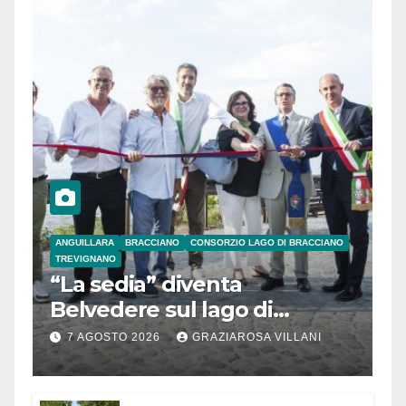
ANGUILLARA
BRACCIANO
CONSORZIO LAGO DI BRACCIANO
TREVIGNANO
“La sedia” diventa
Belvedere sul lago di
Bracciano: ieri
7 AGOSTO 2026
GRAZIAROSA VILLANI
l’inaugurazione