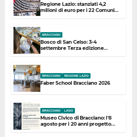
Regione Lazio: stanziati 4,2
milioni di euro per i 22 Comuni
dell’Etruria Meridionale
BRACCIANO
Bosco di San Celso: 3-4
settembre Terza edizione
Festival “Storie in cielo e in terra”
BRACCIANO
REGIONE LAZIO
Faber School Bracciano 2026
BRACCIANO
LAGO
Museo Civico di Bracciano: l’8
agosto per i 20 anni progetto
“Conservare la memoria”