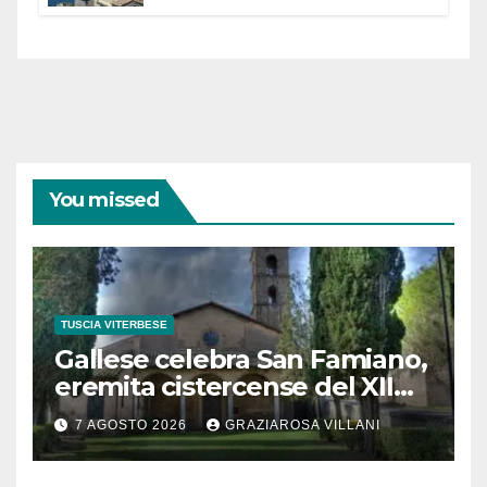
partecipazione e scelte politiche
coraggiose”
You missed
TUSCIA VITERBESE
Gallese celebra San Famiano,
eremita cistercense del XII
secolo
7 AGOSTO 2026
GRAZIAROSA VILLANI