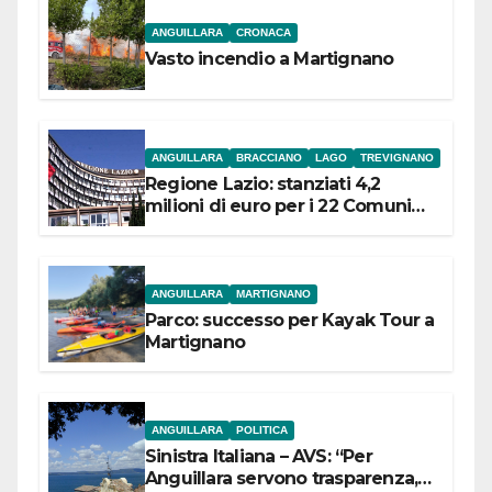
ANGUILLARA
CRONACA
Vasto incendio a Martignano
ANGUILLARA
BRACCIANO
LAGO
TREVIGNANO
Regione Lazio: stanziati 4,2
milioni di euro per i 22 Comuni
dell’Etruria Meridionale
ANGUILLARA
MARTIGNANO
Parco: successo per Kayak Tour a
Martignano
ANGUILLARA
POLITICA
Sinistra Italiana – AVS: “Per
Anguillara servono trasparenza,