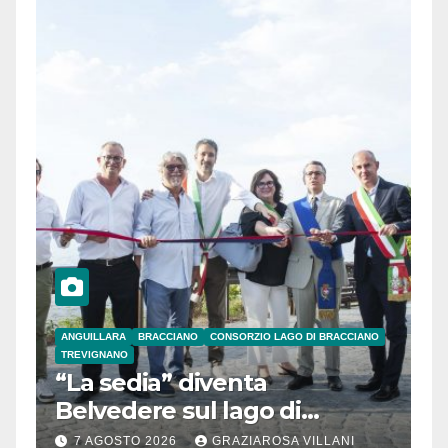
ANGUILLARA
BRACCIANO
CONSORZIO LAGO DI BRACCIANO
TREVIGNANO
“La sedia” diventa
Belvedere sul lago di
Bracciano: ieri
7 AGOSTO 2026
GRAZIAROSA VILLANI