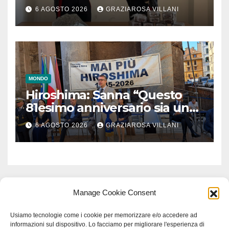
6 AGOSTO 2026
GRAZIAROSA VILLANI
MONDO
Hiroshima: Sanna “Questo
81esimo anniversario sia un
monito per tutti”
6 AGOSTO 2026
GRAZIAROSA VILLANI
Manage Cookie Consent
Usiamo tecnologie come i cookie per memorizzare e/o accedere ad
informazioni sul dispositivo. Lo facciamo per migliorare l'esperienza di