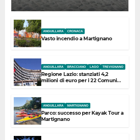
l’inaugurazione
ANGUILLARA
CRONACA
Vasto incendio a Martignano
ANGUILLARA
BRACCIANO
LAGO
TREVIGNANO
Regione Lazio: stanziati 4,2
milioni di euro per i 22 Comuni
dell’Etruria Meridionale
ANGUILLARA
MARTIGNANO
Parco: successo per Kayak Tour a
Martignano