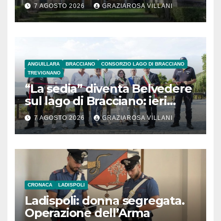
secolo
7 AGOSTO 2026
GRAZIAROSA VILLANI
ANGUILLARA
BRACCIANO
CONSORZIO LAGO DI BRACCIANO
TREVIGNANO
“La sedia” diventa Belvedere
sul lago di Bracciano: ieri
l’inaugurazione
7 AGOSTO 2026
GRAZIAROSA VILLANI
CRONACA
LADISPOLI
Ladispoli: donna segregata.
Operazione dell’Arma