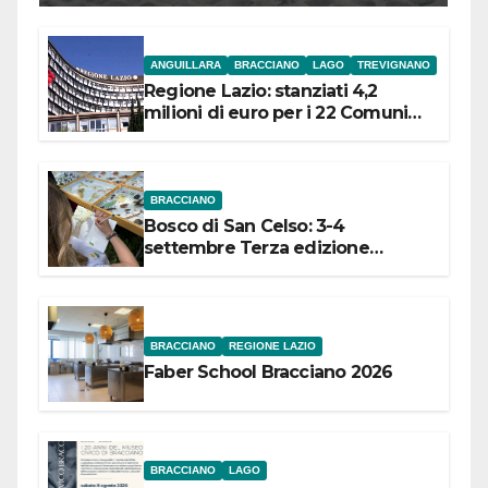
ANGUILLARA
BRACCIANO
LAGO
TREVIGNANO
Regione Lazio: stanziati 4,2
milioni di euro per i 22 Comuni
dell’Etruria Meridionale
BRACCIANO
Bosco di San Celso: 3-4
settembre Terza edizione
Festival “Storie in cielo e in terra”
BRACCIANO
REGIONE LAZIO
Faber School Bracciano 2026
BRACCIANO
LAGO