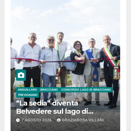
ANGUILLARA
BRACCIANO
CONSORZIO LAGO DI BRACCIANO
TREVIGNANO
“La sedia” diventa
Belvedere sul lago di
Bracciano: ieri
7 AGOSTO 2026
GRAZIAROSA VILLANI
l’inaugurazione