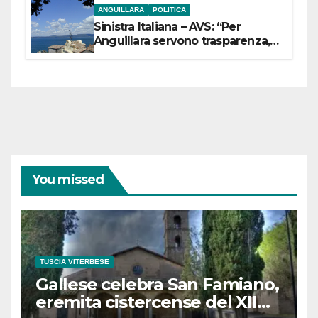
ANGUILLARA
POLITICA
Sinistra Italiana – AVS: “Per
Anguillara servono trasparenza,
partecipazione e scelte politiche
coraggiose”
You missed
TUSCIA VITERBESE
Gallese celebra San Famiano,
eremita cistercense del XII