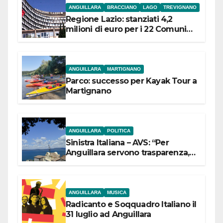
ANGUILLARA
BRACCIANO
LAGO
TREVIGNANO
Regione Lazio: stanziati 4,2
milioni di euro per i 22 Comuni
dell’Etruria Meridionale
ANGUILLARA
MARTIGNANO
Parco: successo per Kayak Tour a
Martignano
ANGUILLARA
POLITICA
Sinistra Italiana – AVS: “Per
Anguillara servono trasparenza,
partecipazione e scelte politiche
coraggiose”
ANGUILLARA
MUSICA
Radicanto e Soqquadro Italiano il
31 luglio ad Anguillara