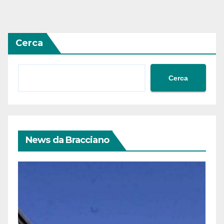
Cerca
Cerca
News da Bracciano