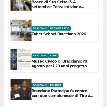
Bosco di San Celso: 3-4
settembre Terza edizione
Festival “Storie in cielo e in terra”
BRACCIANO
REGIONE LAZIO
Faber School Bracciano 2026
BRACCIANO
LAGO
Museo Civico di Bracciano: l’8
agosto per i 20 anni progetto
“Conservare la memoria”
BRACCIANO
POLITICA
Bracciano Partecipa fa centro
con due campionesse di Tiro a
Segno in vista delle urne