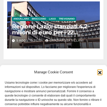
ANGUILLARA
BRACCIANO
LAGO
TREVIGNANO
Regione Lazio: stanziati 4,2
milioni di euro per i 22
Comuni dell’Etruria
5 AGOSTO 2026
GRAZIAROSA VILLANI
Meridionale
Manage Cookie Consent
Usiamo tecnologie come i cookie per memorizzare e/o accedere ad
informazioni sul dispositivo. Lo facciamo per migliorare l'esperienza di
navigazione e mostrare annunci personalizzati. Fornire il consenso a
queste tecnologie ci consente di elaborare dati quali il comportamento
durante la navigazione o ID univoche su questo sito. Non fornire o ritirare il
consenso potrebbe influire negativamente su alcune funzionalità e