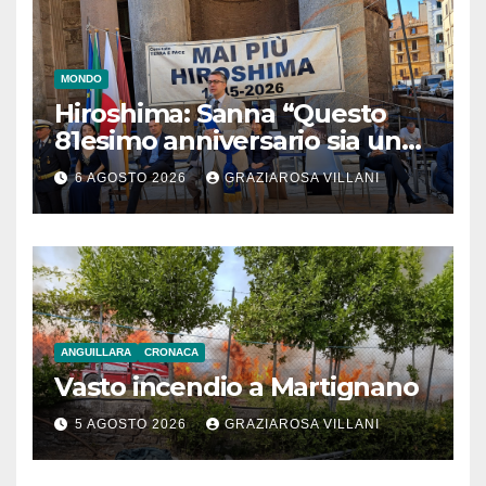
MONDO
Hiroshima: Sanna “Questo
81esimo anniversario sia un
monito per tutti”
6 AGOSTO 2026
GRAZIAROSA VILLANI
ANGUILLARA
CRONACA
Vasto incendio a Martignano
5 AGOSTO 2026
GRAZIAROSA VILLANI