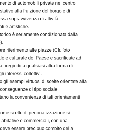
ento di automobili private nel centro
tativo alla fruizione del borgo e di
essa sopravvivenza di attività
i e artistiche.
 storico è seriamente condizionata dalla
).
are riferimento alle piazze (Cfr. foto
ale e culturale del Paese e sacrificate ad
 pregiudica qualsiasi altra forma di
i interessi collettivi.
o gli esempi virtuosi di scelte orientate alla
e conseguenze di tipo sociale,
no la convenienza di tali orientamenti
come scelte di pedonalizzazione si
à abitative e commerciali, con una
e deve essere precipuo compito della