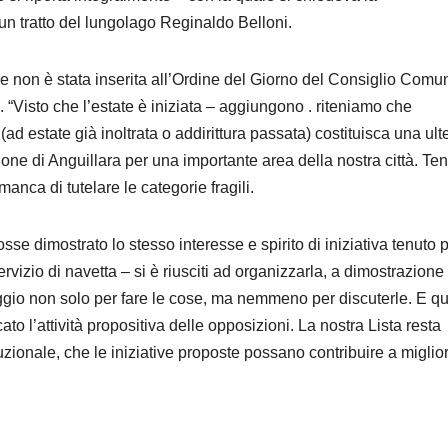
 un tratto del lungolago Reginaldo Belloni.
ne non è stata inserita all’Ordine del Giorno del Consiglio Comu
. “Visto che l’estate è iniziata – aggiungono . riteniamo che
d estate già inoltrata o addirittura passata) costituisca una ult
ne di Anguillara per una importante area della nostra città. Te
nca di tutelare le categorie fragili.
e dimostrato lo stesso interesse e spirito di iniziativa tenuto p
vizio di navetta – si è riusciti ad organizzarla, a dimostrazione
aggio non solo per fare le cose, ma nemmeno per discuterle. E q
to l’attività propositiva delle opposizioni. La nostra Lista resta
uzionale, che le iniziative proposte possano contribuire a miglio