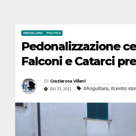
ANGUILLARA
POLITICA
Pedonalizzazione cen
Falconi e Catarci p
Di
Graziarosa Villani
#Anguillara
,
#centro sto
GIU 23, 2021