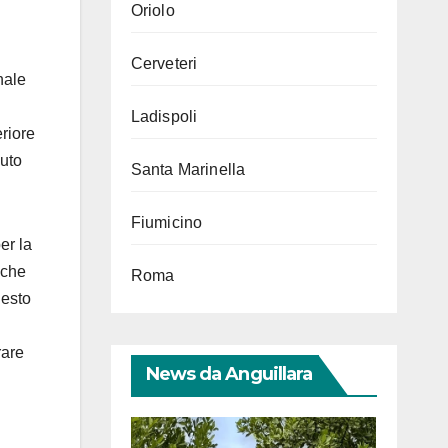
Oriolo
Cerveteri
nale
Ladispoli
eriore
nuto
Santa Marinella
Fiumicino
er la
 che
Roma
uesto
rare
News da Anguillara