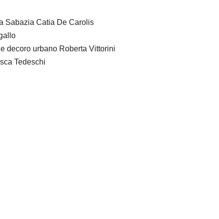
ra Sabazia Catia De Carolis
gallo
o e decoro urbano Roberta Vittorini
esca Tedeschi