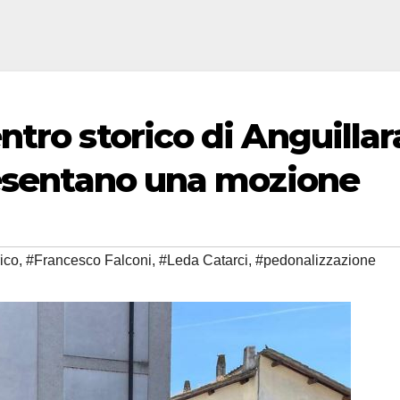
tro storico di Anguillar
resentano una mozione
rico
,
#Francesco Falconi
,
#Leda Catarci
,
#pedonalizzazione