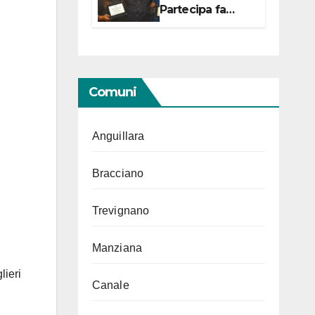
Partecipa fa
centro con due
campionesse di
Tiro a Segno in
vista delle urne
Comuni
Anguillara
Bracciano
Trevignano
Manziana
lieri
Canale