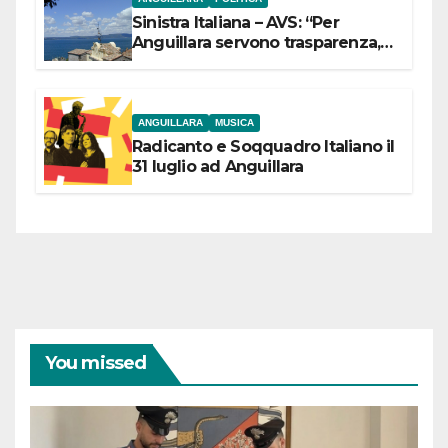
Sinistra Italiana – AVS: “Per
Anguillara servono trasparenza,
partecipazione e scelte politiche
coraggiose”
ANGUILLARA
MUSICA
Radicanto e Soqquadro Italiano il
31 luglio ad Anguillara
You missed