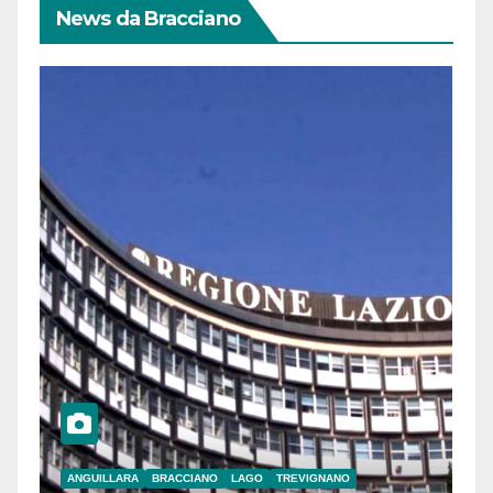
News da Bracciano
ANGUILLARA
BRACCIANO
LAGO
TREVIGNANO