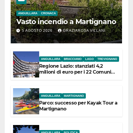
ANGUILLARA
CRONACA
Vasto incendio a Martignano
5 AGOSTO 2026
GRAZIAROSA VILLANI
ANGUILLARA
BRACCIANO
LAGO
TREVIGNANO
Regione Lazio: stanziati 4,2
milioni di euro per i 22 Comuni
dell’Etruria Meridionale
ANGUILLARA
MARTIGNANO
Parco: successo per Kayak Tour a
Martignano
ANGUILLARA
POLITICA