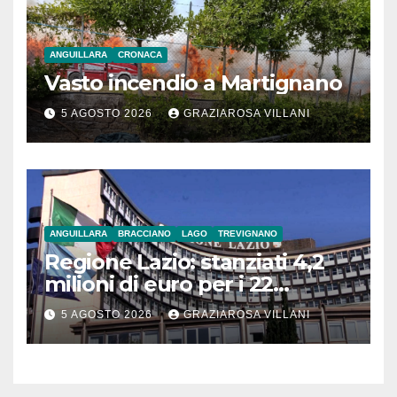
ANGUILLARA
CRONACA
Vasto incendio a Martignano
5 AGOSTO 2026
GRAZIAROSA VILLANI
ANGUILLARA
BRACCIANO
LAGO
TREVIGNANO
Regione Lazio: stanziati 4,2
milioni di euro per i 22
Comuni dell’Etruria
5 AGOSTO 2026
GRAZIAROSA VILLANI
Meridionale