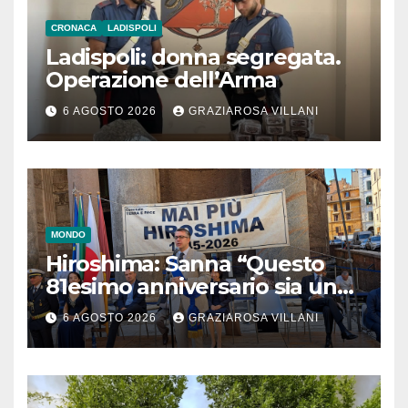
CRONACA
LADISPOLI
Ladispoli: donna segregata.
Operazione dell’Arma
6 AGOSTO 2026
GRAZIAROSA VILLANI
MONDO
Hiroshima: Sanna “Questo
81esimo anniversario sia un
monito per tutti”
6 AGOSTO 2026
GRAZIAROSA VILLANI