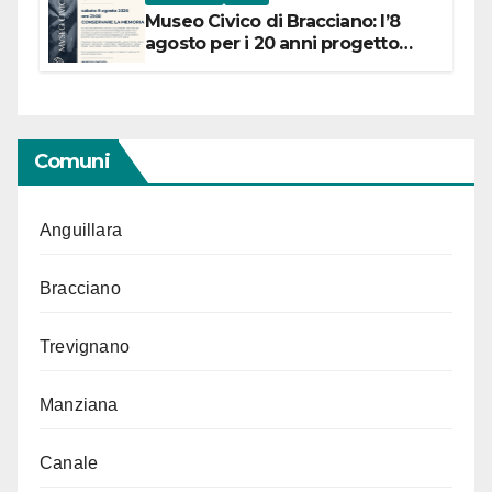
Museo Civico di Bracciano: l’8
agosto per i 20 anni progetto
“Conservare la memoria”
Comuni
Anguillara
Bracciano
Trevignano
Manziana
Canale