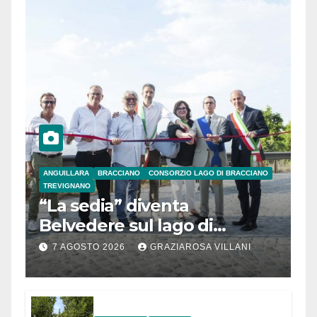
ANGUILLARA
BRACCIANO
CONSORZIO LAGO DI BRACCIANO
TREVIGNANO
“La sedia” diventa
Belvedere sul lago di
Bracciano: ieri
7 AGOSTO 2026
GRAZIAROSA VILLANI
l’inaugurazione