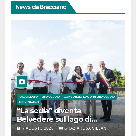
News da Bracciano
ANGUILLARA
BRACCIANO
CONSORZIO LAGO DI BRACCIANO
TREVIGNANO
“La sedia” diventa
Belvedere sul lago di
Bracciano: ieri
7 AGOSTO 2026
GRAZIAROSA VILLANI