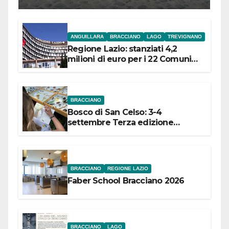
l’inaugurazione
ANGUILLARA
BRACCIANO
LAGO
TREVIGNANO
Regione Lazio: stanziati 4,2
milioni di euro per i 22 Comuni
dell’Etruria Meridionale
BRACCIANO
Bosco di San Celso: 3-4
settembre Terza edizione
Festival “Storie in cielo e in terra”
BRACCIANO
REGIONE LAZIO
Faber School Bracciano 2026
BRACCIANO
LAGO