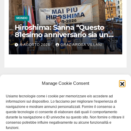
MONDO
Hiroshima: Sanna “Questo
81esimo anniversario sia un
monito per tutti”
6 AGOSTO 2026
GRAZIAROSA VILLANI
Manage Cookie Consent
Usiamo tecnologie come i cookie per memorizzare e/o accedere ad
informazioni sul dispositivo. Lo facciamo per migliorare l'esperienza di
navigazione e mostrare annunci personalizzati. Fornire il consenso a
queste tecnologie ci consente di elaborare dati quali il comportamento
durante la navigazione o ID univoche su questo sito. Non fornire o ritirare il
consenso potrebbe influire negativamente su alcune funzionalità e
funzioni.