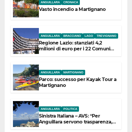
ANGUILLARA
CRONACA
Vasto incendio a Martignano
ANGUILLARA
BRACCIANO
LAGO
TREVIGNANO
Regione Lazio: stanziati 4,2
milioni di euro per i 22 Comuni
dell’Etruria Meridionale
ANGUILLARA
MARTIGNANO
Parco: successo per Kayak Tour a
Martignano
ANGUILLARA
POLITICA
Sinistra Italiana – AVS: “Per
Anguillara servono trasparenza,
partecipazione e scelte politiche