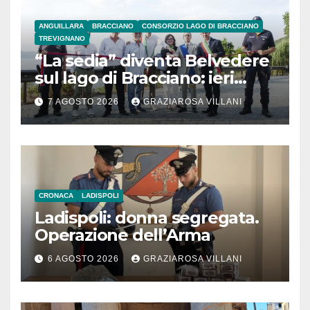
ANGUILLARA
BRACCIANO
CONSORZIO LAGO DI BRACCIANO
TREVIGNANO
“La sedia” diventa Belvedere
sul lago di Bracciano: ieri
l’inaugurazione
7 AGOSTO 2026
GRAZIAROSA VILLANI
CRONACA
LADISPOLI
Ladispoli: donna segregata.
Operazione dell’Arma
6 AGOSTO 2026
GRAZIAROSA VILLANI