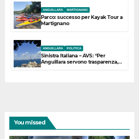
ANGUILLARA
MARTIGNANO
Parco: successo per Kayak Tour a
Martignano
ANGUILLARA
POLITICA
Sinistra Italiana – AVS: “Per
Anguillara servono trasparenza,
partecipazione e scelte politiche
coraggiose”
You missed