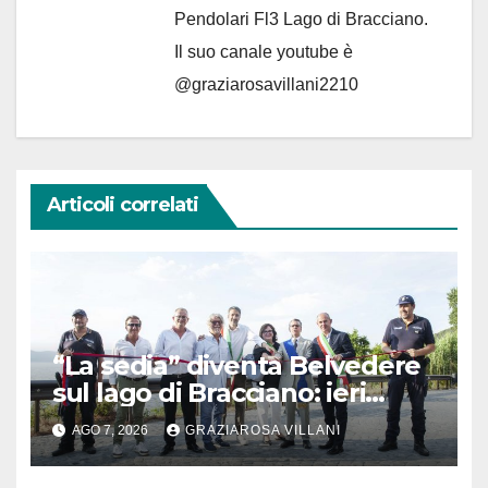
Pendolari Fl3 Lago di Bracciano.
Il suo canale youtube è
@graziarosavillani2210
Articoli correlati
“La sedia” diventa Belvedere
sul lago di Bracciano: ieri
l’inaugurazione
AGO 7, 2026
GRAZIAROSA VILLANI