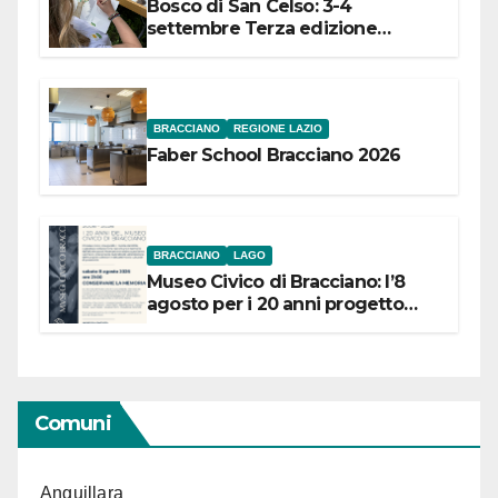
Bosco di San Celso: 3-4
settembre Terza edizione
Festival “Storie in cielo e in terra”
BRACCIANO
REGIONE LAZIO
Faber School Bracciano 2026
BRACCIANO
LAGO
Museo Civico di Bracciano: l’8
agosto per i 20 anni progetto
“Conservare la memoria”
Comuni
Anguillara