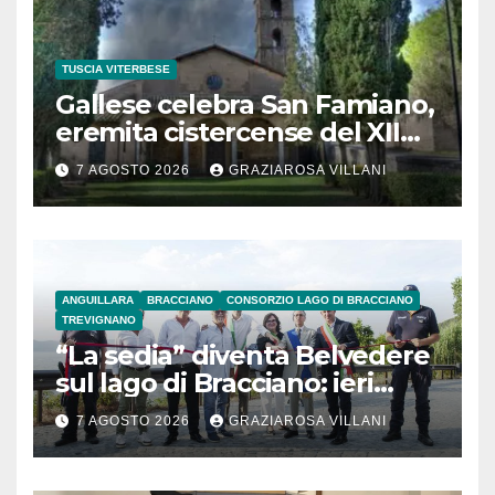
TUSCIA VITERBESE
Gallese celebra San Famiano,
eremita cistercense del XII
secolo
7 AGOSTO 2026
GRAZIAROSA VILLANI
ANGUILLARA
BRACCIANO
CONSORZIO LAGO DI BRACCIANO
TREVIGNANO
“La sedia” diventa Belvedere
sul lago di Bracciano: ieri
l’inaugurazione
7 AGOSTO 2026
GRAZIAROSA VILLANI