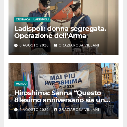
CRONACA
LADISPOLI
Ladispoli: donna segregata.
Operazione dell’Arma
6 AGOSTO 2026
GRAZIAROSA VILLANI
MONDO
Hiroshima: Sanna “Questo
81esimo anniversario sia un
monito per tutti”
6 AGOSTO 2026
GRAZIAROSA VILLANI