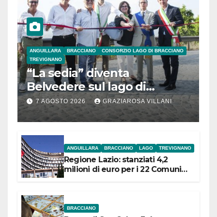
ANGUILLARA
BRACCIANO
CONSORZIO LAGO DI BRACCIANO
TREVIGNANO
“La sedia” diventa
Belvedere sul lago di
Bracciano: ieri
7 AGOSTO 2026
GRAZIAROSA VILLANI
l’inaugurazione
ANGUILLARA
BRACCIANO
LAGO
TREVIGNANO
Regione Lazio: stanziati 4,2
milioni di euro per i 22 Comuni
dell’Etruria Meridionale
BRACCIANO