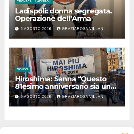
CRONACA
LADISPOLI
Ladispoli: donna segregata.
Operazione dell’Arma
6 AGOSTO 2026
GRAZIAROSA VILLANI
MONDO
Hiroshima: Sanna “Questo
81esimo anniversario sia un
monito per tutti”
6 AGOSTO 2026
GRAZIAROSA VILLANI