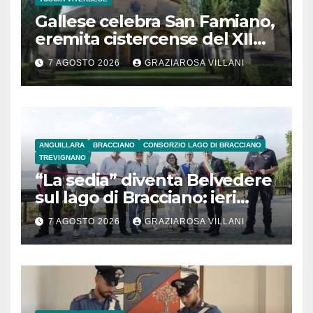
Gallese celebra San Famiano,
eremita cistercense del XII
secolo
7 AGOSTO 2026
GRAZIAROSA VILLANI
ANGUILLARA
BRACCIANO
CONSORZIO LAGO DI BRACCIANO
TREVIGNANO
“La sedia” diventa Belvedere
sul lago di Bracciano: ieri
l’inaugurazione
7 AGOSTO 2026
GRAZIAROSA VILLANI