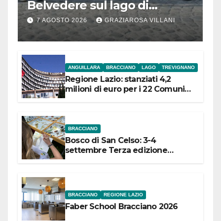
Belvedere sul lago di
Bracciano: ieri
7 AGOSTO 2026
GRAZIAROSA VILLANI
l’inaugurazione
ANGUILLARA
BRACCIANO
LAGO
TREVIGNANO
Regione Lazio: stanziati 4,2
milioni di euro per i 22 Comuni
dell’Etruria Meridionale
BRACCIANO
Bosco di San Celso: 3-4
settembre Terza edizione
Festival “Storie in cielo e in terra”
BRACCIANO
REGIONE LAZIO
Faber School Bracciano 2026