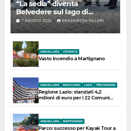
“La sedia” diventa
Belvedere sul lago di
Bracciano: ieri
7 AGOSTO 2026
GRAZIAROSA VILLANI
l’inaugurazione
ANGUILLARA
CRONACA
Vasto incendio a Martignano
ANGUILLARA
BRACCIANO
LAGO
TREVIGNANO
Regione Lazio: stanziati 4,2
milioni di euro per i 22 Comuni
dell’Etruria Meridionale
ANGUILLARA
MARTIGNANO
Parco: successo per Kayak Tour a