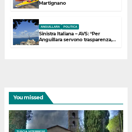
Martignano
ANGUILLARA
POLITICA
Sinistra Italiana – AVS: “Per
Anguillara servono trasparenza,
partecipazione e scelte politiche
coraggiose”
You missed
TUSCIA VITERBESE