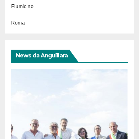
Fiumicino
Roma
News da Anguillara