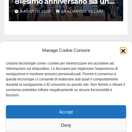
81esimo anniversario sia un
monito per tutti”
6 AGOSTO 2026
GRAZIAROSA VILLANI
Manage Cookie Consent
Usiamo tecnologie come i cookie per memorizzare e/o accedere ad
informazioni sul dispositivo. Lo facciamo per migliorare l'esperienza di
navigazione e mostrare annunci personalizzati. Fornire il consenso a
queste tecnologie ci consente di elaborare dati quali il comportamento
durante la navigazione o ID univoche su questo sito. Non fornire o ritirare il
consenso potrebbe influire negativamente su alcune funzionalità e
funzioni.
Accept
Proudly powered by WordPress
|
Tema: Newspaperex di
Themeansar
.
Deny
Home
Gerenza
home
Lavoro
Scienza
studio specialistico bracciano