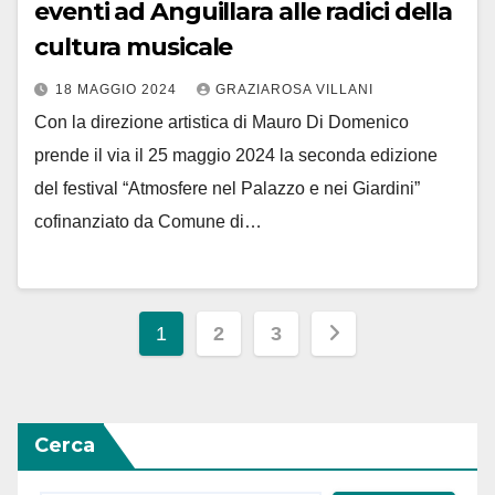
eventi ad Anguillara alle radici della
cultura musicale
18 MAGGIO 2024
GRAZIAROSA VILLANI
Con la direzione artistica di Mauro Di Domenico
prende il via il 25 maggio 2024 la seconda edizione
del festival “Atmosfere nel Palazzo e nei Giardini”
cofinanziato da Comune di…
Paginazione
1
2
3
degli
articoli
Cerca