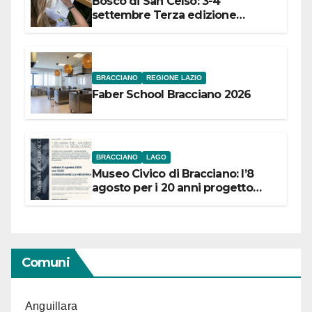
Bosco di San Celso: 3-4
settembre Terza edizione
Festival “Storie in cielo e in terra”
BRACCIANO
REGIONE LAZIO
Faber School Bracciano 2026
BRACCIANO
LAGO
Museo Civico di Bracciano: l’8
agosto per i 20 anni progetto
“Conservare la memoria”
Comuni
Anguillara