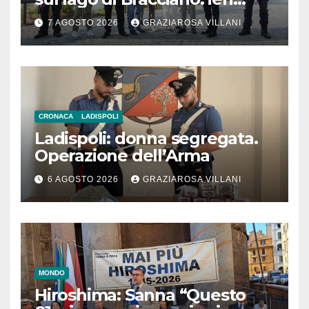
l’inaugurazione
7 AGOSTO 2026
GRAZIAROSA VILLANI
CRONACA
LADISPOLI
Ladispoli: donna segregata.
Operazione dell’Arma
6 AGOSTO 2026
GRAZIAROSA VILLANI
MONDO
Hiroshima: Sanna “Questo