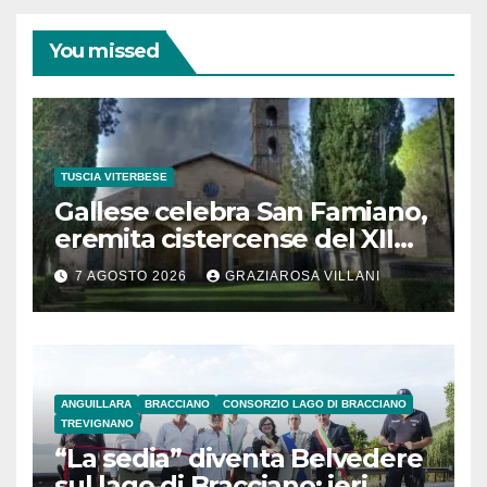
You missed
TUSCIA VITERBESE
Gallese celebra San Famiano,
eremita cistercense del XII
secolo
7 AGOSTO 2026
GRAZIAROSA VILLANI
ANGUILLARA
BRACCIANO
CONSORZIO LAGO DI BRACCIANO
TREVIGNANO
“La sedia” diventa Belvedere
sul lago di Bracciano: ieri