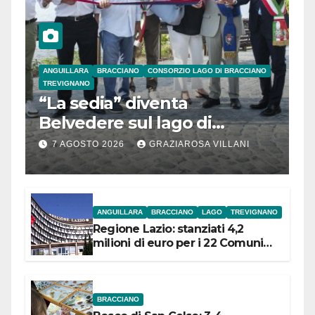
ANGUILLARA
BRACCIANO
CONSORZIO LAGO DI BRACCIANO
TREVIGNANO
“La sedia” diventa
Belvedere sul lago di
Bracciano: ieri
7 AGOSTO 2026
GRAZIAROSA VILLANI
l’inaugurazione
ANGUILLARA
BRACCIANO
LAGO
TREVIGNANO
Regione Lazio: stanziati 4,2
milioni di euro per i 22 Comuni
dell’Etruria Meridionale
BRACCIANO