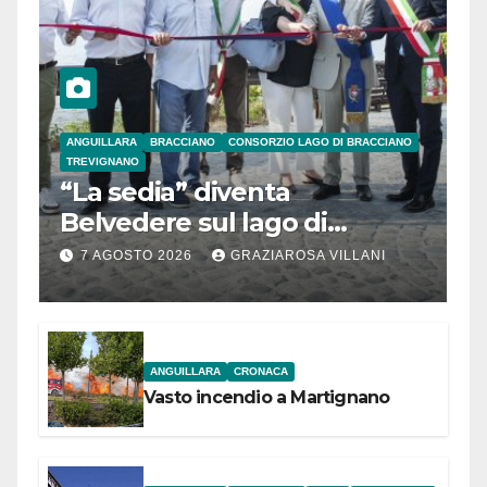
ANGUILLARA
BRACCIANO
CONSORZIO LAGO DI BRACCIANO
TREVIGNANO
“La sedia” diventa
Belvedere sul lago di
Bracciano: ieri
7 AGOSTO 2026
GRAZIAROSA VILLANI
l’inaugurazione
ANGUILLARA
CRONACA
Vasto incendio a Martignano