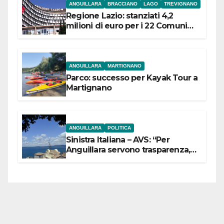
ANGUILLARA
BRACCIANO
LAGO
TREVIGNANO
Regione Lazio: stanziati 4,2
milioni di euro per i 22 Comuni
dell’Etruria Meridionale
ANGUILLARA
MARTIGNANO
Parco: successo per Kayak Tour a
Martignano
ANGUILLARA
POLITICA
Sinistra Italiana – AVS: “Per
Anguillara servono trasparenza,
partecipazione e scelte politiche
coraggiose”