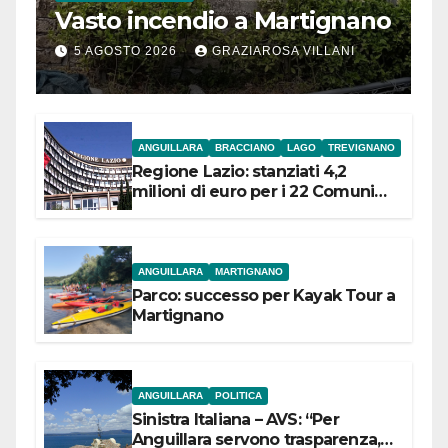
Vasto incendio a Martignano
5 AGOSTO 2026
GRAZIAROSA VILLANI
ANGUILLARA
BRACCIANO
LAGO
TREVIGNANO
Regione Lazio: stanziati 4,2
milioni di euro per i 22 Comuni
dell’Etruria Meridionale
ANGUILLARA
MARTIGNANO
Parco: successo per Kayak Tour a
Martignano
ANGUILLARA
POLITICA
Sinistra Italiana – AVS: “Per
Anguillara servono trasparenza,