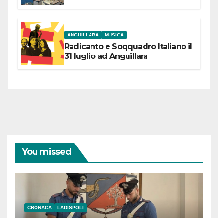
partecipazione e scelte politiche
coraggiose”
ANGUILLARA
MUSICA
Radicanto e Soqquadro Italiano il
31 luglio ad Anguillara
You missed
CRONACA
LADISPOLI