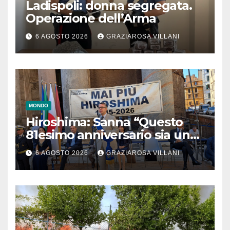
Ladispoli: donna segregata.
Operazione dell’Arma
6 AGOSTO 2026
GRAZIAROSA VILLANI
MONDO
Hiroshima: Sanna “Questo
81esimo anniversario sia un
monito per tutti”
6 AGOSTO 2026
GRAZIAROSA VILLANI