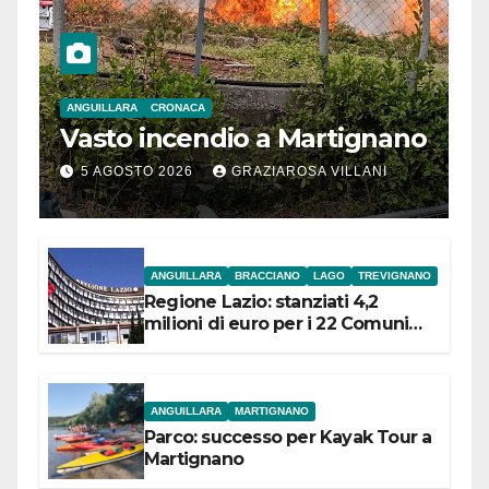
ANGUILLARA
CRONACA
Vasto incendio a Martignano
5 AGOSTO 2026
GRAZIAROSA VILLANI
ANGUILLARA
BRACCIANO
LAGO
TREVIGNANO
Regione Lazio: stanziati 4,2
milioni di euro per i 22 Comuni
dell’Etruria Meridionale
ANGUILLARA
MARTIGNANO
Parco: successo per Kayak Tour a
Martignano