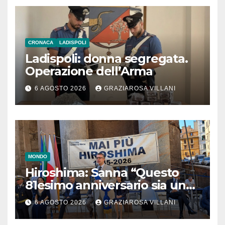
CRONACA
LADISPOLI
Ladispoli: donna segregata.
Operazione dell’Arma
6 AGOSTO 2026
GRAZIAROSA VILLANI
MONDO
Hiroshima: Sanna “Questo
81esimo anniversario sia un
monito per tutti”
6 AGOSTO 2026
GRAZIAROSA VILLANI