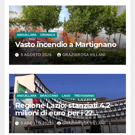
ANGUILLARA
CRONACA
Vasto incendio a Martignano
5 AGOSTO 2026
GRAZIAROSA VILLANI
ANGUILLARA
BRACCIANO
LAGO
TREVIGNANO
Regione Lazio: stanziati 4,2
milioni di euro per i 22
Comuni dell’Etruria
5 AGOSTO 2026
GRAZIAROSA VILLANI
Meridionale