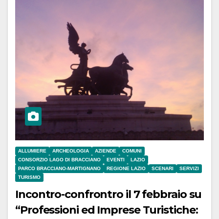
ALLUMIERE
ARCHEOLOGIA
AZIENDE
COMUNI
CONSORZIO LAGO DI BRACCIANO
EVENTI
LAZIO
PARCO BRACCIANO-MARTIGNANO
REGIONE LAZIO
SCENARI
SERVIZI
TURISMO
Incontro-confrontro il 7 febbraio su
“Professioni ed Imprese Turistiche: