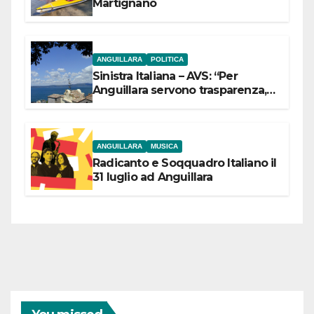
Martignano
ANGUILLARA
POLITICA
Sinistra Italiana – AVS: “Per
Anguillara servono trasparenza,
partecipazione e scelte politiche
coraggiose”
ANGUILLARA
MUSICA
Radicanto e Soqquadro Italiano il
31 luglio ad Anguillara