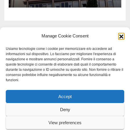
Meridionale
Manage Cookie Consent
Usiamo tecnologie come i cookie per memorizzare e/o accedere ad
informazioni sul dispositivo. Lo facciamo per migliorare l'esperienza di
navigazione e mostrare annunci personalizzati. Fornire il consenso a
queste tecnologie ci consente di elaborare dati quali il comportamento
durante la navigazione o ID univoche su questo sito. Non fornire o ritirare il
consenso potrebbe influire negativamente su alcune funzionalità e
funzioni.
Accept
Proudly powered by WordPress
|
Tema: Newspaperex di
Themeansar
.
Deny
Home
Gerenza
home
Lavoro
Scienza
studio specialistico bracciano
View preferences
Villani Comunicazione