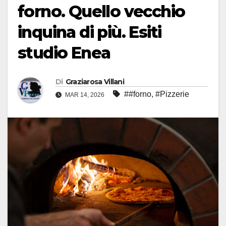
forno. Quello vecchio
inquina di più. Esiti
studio Enea
Di
Graziarosa Villani
##forno
,
#Pizzerie
MAR 14, 2026