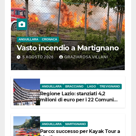
ANGUILLARA
CRONACA
Vasto incendio a Martignano
5 AGOSTO 2026
GRAZIAROSA VILLANI
ANGUILLARA
BRACCIANO
LAGO
TREVIGNANO
Regione Lazio: stanziati 4,2
milioni di euro per i 22 Comuni
dell’Etruria Meridionale
ANGUILLARA
MARTIGNANO
Parco: successo per Kayak Tour a