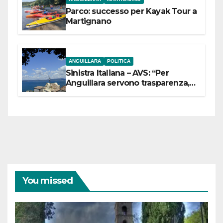
Parco: successo per Kayak Tour a
Martignano
ANGUILLARA
POLITICA
Sinistra Italiana – AVS: “Per
Anguillara servono trasparenza,
partecipazione e scelte politiche
coraggiose”
You missed