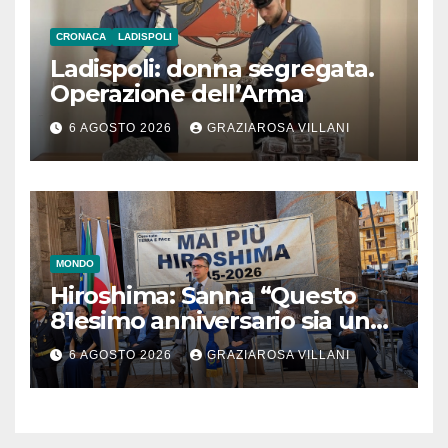
CRONACA
LADISPOLI
Ladispoli: donna segregata.
Operazione dell’Arma
6 AGOSTO 2026
GRAZIAROSA VILLANI
MONDO
Hiroshima: Sanna “Questo
81esimo anniversario sia un
monito per tutti”
6 AGOSTO 2026
GRAZIAROSA VILLANI