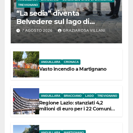
TREVIGNANO
“La sedia” diventa
Belvedere sul lago di
Bracciano: ieri
7 AGOSTO 2026
GRAZIAROSA VILLANI
l’inaugurazione
ANGUILLARA
CRONACA
Vasto incendio a Martignano
ANGUILLARA
BRACCIANO
LAGO
TREVIGNANO
Regione Lazio: stanziati 4,2
milioni di euro per i 22 Comuni
dell’Etruria Meridionale
ANGUILLARA
MARTIGNANO