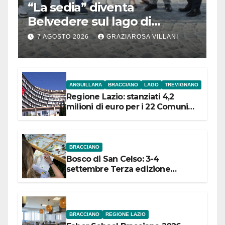
“La sedia” diventa
Belvedere sul lago di
Bracciano: ieri
7 AGOSTO 2026
GRAZIAROSA VILLANI
l’inaugurazione
ANGUILLARA
BRACCIANO
LAGO
TREVIGNANO
Regione Lazio: stanziati 4,2
milioni di euro per i 22 Comuni
dell’Etruria Meridionale
BRACCIANO
Bosco di San Celso: 3-4
settembre Terza edizione
Festival “Storie in cielo e in terra”
BRACCIANO
REGIONE LAZIO