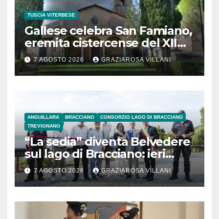
TUSCIA VITERBESE
Gallese celebra San Famiano,
eremita cistercense del XII
secolo
7 AGOSTO 2026
GRAZIAROSA VILLANI
ANGUILLARA
BRACCIANO
CONSORZIO LAGO DI BRACCIANO
TREVIGNANO
“La sedia” diventa Belvedere
sul lago di Bracciano: ieri
l’inaugurazione
7 AGOSTO 2026
GRAZIAROSA VILLANI