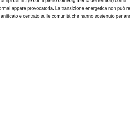
tempi definiti (e con il pieno coinvolgimento dei territori) come
ormai appare provocatoria. La transizione energetica non può r
anificato e centrato sulle comunità che hanno sostenuto per anni