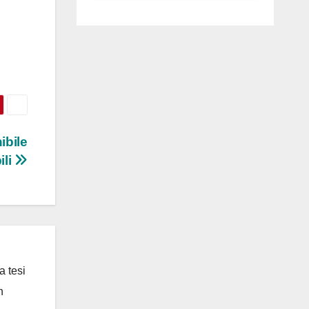
luglio ad
Anguillara
ibile
ili
a tesi
n