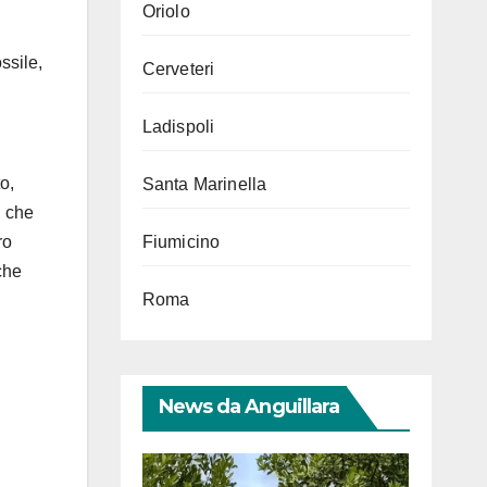
Oriolo
ssile,
Cerveteri
Ladispoli
o,
Santa Marinella
i che
ro
Fiumicino
che
Roma
News da Anguillara