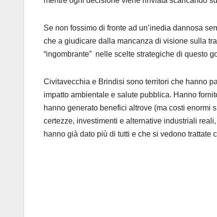
mentre ogni decisione viene rinviata scaricando su
Se non fossimo di fronte ad un’inedia dannosa se
che a giudicare dalla mancanza di visione sulla t
“ingombrante
” nelle
scelte strategiche di questo g
Civitavecchia e Brindisi sono territori che hanno p
impatto ambientale e salute pubblica. Hanno fornit
hanno generato benefici altrove (ma costi enormi s
certezze, investimenti e alternative industriali rea
hanno già dato più di tutti e che si vedono trattate