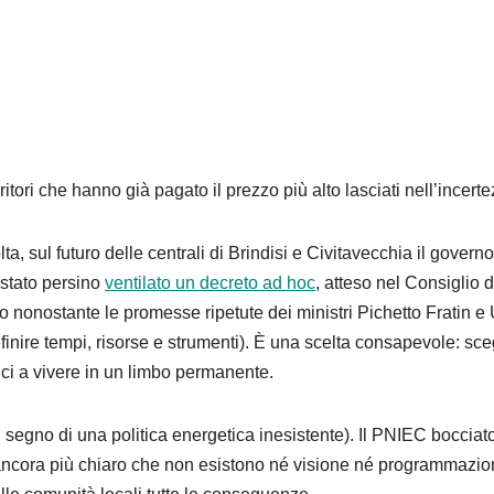
ritori che hanno già pagato il prezzo più alto lasciati nell’incert
a, sul futuro delle centrali di Brindis
i
e Civitavecchia il govern
 stato persino
ventilato un decreto ad hoc
, atteso nel
Consiglio d
to nonostante le promesse ripetute dei ministri Pichetto Fratin e
ire tempi, risorse e strumenti). È una scelta consapevole: sce
ici a vivere in un limbo permanente.
l segno di una politica energetica inesistente). Il PNIEC bocciat
ancora più chiaro che non esistono né visione né programmazio