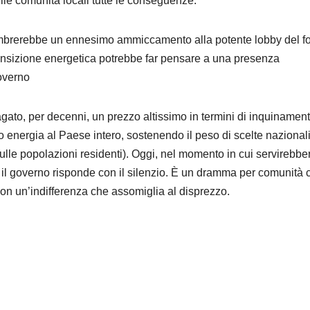
lle comunità locali tutte le conseguenze.
mbrerebbe un ennesimo ammiccamento alla potente lobby del fo
ransizione energetica potrebbe far pensare a una presenza
overno
agato, per decenni, un prezzo altissimo in termini di inquinament
o energia al Paese intero, sostenendo il peso di scelte nazional
ulle popolazioni residenti). Oggi, nel momento in cui servirebbe
li, il governo risponde con il silenzio. È un dramma per comunità 
 con un’indifferenza che assomiglia al disprezzo.