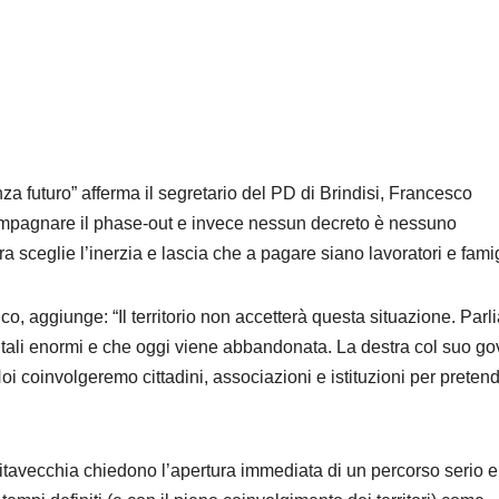
za futuro” afferma il segretario del PD di Brindisi, Francesco
ompagnare il
phase
-out e invece nessun decreto è nessuno
ra sceglie l’inerzia e lascia che a pagare siano lavoratori e famig
ico, aggiunge: “Il territorio non accetterà questa situazione. Par
ntali enormi e che oggi viene abbandonata. La destra col suo g
Noi coinvolgeremo cittadini, associazioni e istituzioni per preten
ivitavecchia chiedono l’apertura immediata di un percorso serio e