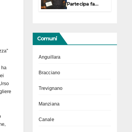
Partecipa fa
centro con due
campionesse di
Tiro a Segno in
vista delle urne
Comuni
ezza
”
Anguillara
o ha
Bracciano
ei
 Urso
Trevignano
gliere
Manziana
o
Canale
ne,