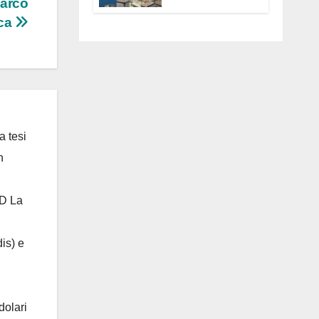
Parco
Anguillara
ica
servono
trasparenza,
partecipazione e
scelte politiche
coraggiose”
a tesi
n
 D La
is) e
dolari