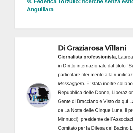
Navigazione
Federica Torzullo: ricerche senza esit
Anguillara
articoli
Di
Graziarosa Villani
Giornalista professionista
, Laurea
in Diritto internazionale dal titolo "
particolare riferimento alla riunific
Messaggero.
E' stata inoltre collab
Repubblica delle Donne, Liberazion
Gente di Bracciano
e Visto da qui L
de
La Notte delle Cinque Lune, Il p
Minnucci), presidente dell'
Associaz
Comitato per la Difesa del Bacino 