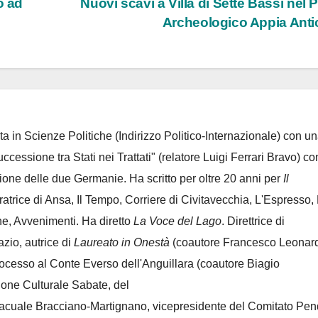
o ad
Nuovi scavi a Villa di Sette Bassi nel 
Archeologico Appia Ant
ta in Scienze Politiche (Indirizzo Politico-Internazionale) con un
Successione tra Stati nei Trattati" (relatore Luigi Ferrari Bravo) co
azione delle due Germanie. Ha scritto per oltre 20 anni per
Il
oratrice di Ansa, Il Tempo, Corriere di Civitavecchia, L'Espresso,
e, Avvenimenti. Ha diretto
La Voce del Lago
. Direttrice di
azio, autrice di
Laureato in Onestà
(coautore Francesco Leonard
rocesso al Conte Everso dell'Anguillara
(coautore Biagio
ione Culturale Sabate
, del
Lacuale Bracciano-Martignano
, vicepresidente del Comitato Pen