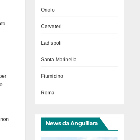
Oriolo
ato
Cerveteri
Ladispoli
Santa Marinella
Fiumicino
per
to
Roma
 non
News da Anguillara