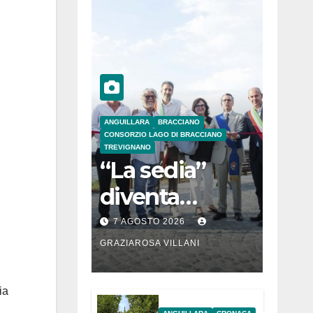
ANGUILLARA
BRACCIANO
CONSORZIO LAGO DI BRACCIANO
TREVIGNANO
“La sedia”
diventa
Belvedere sul
7 AGOSTO 2026
lago di
GRAZIAROSA VILLANI
Bracciano: ieri
ia
l’inaugurazion