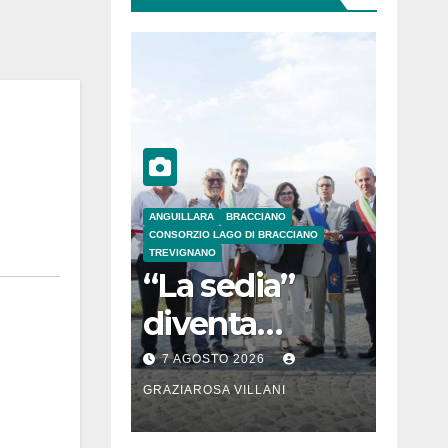
ANGUILLARA
BRACCIANO
CONSORZIO LAGO DI BRACCIANO
TREVIGNANO
“La sedia”
diventa
Belvedere sul
7 AGOSTO 2026
lago di
GRAZIAROSA VILLANI
Bracciano: ieri