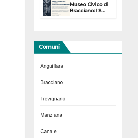
Museo Civico di
Bracciano: l’8
agosto per i 20
anni progetto
“Conservare la
memoria”
Comuni
Anguillara
Bracciano
Trevignano
Manziana
Canale