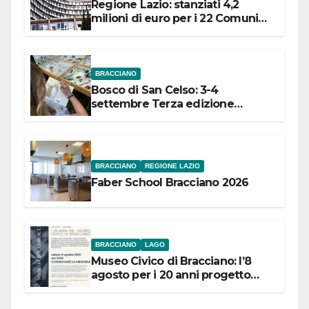
Regione Lazio: stanziati 4,2
milioni di euro per i 22 Comuni
dell’Etruria Meridionale
BRACCIANO
Bosco di San Celso: 3-4
settembre Terza edizione
Festival “Storie in cielo e in terra”
BRACCIANO
REGIONE LAZIO
Faber School Bracciano 2026
BRACCIANO
LAGO
Museo Civico di Bracciano: l’8
agosto per i 20 anni progetto
“Conservare la memoria”