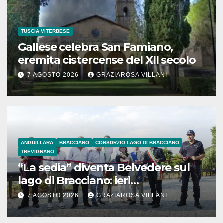
TUSCIA VITERBESE
Gallese celebra San Famiano,
eremita cistercense del XII secolo
7 AGOSTO 2026
GRAZIAROSA VILLANI
ANGUILLARA
BRACCIANO
CONSORZIO LAGO DI BRACCIANO
TREVIGNANO
“La sedia” diventa Belvedere sul
lago di Bracciano: ieri
l’inaugurazione
7 AGOSTO 2026
GRAZIAROSA VILLANI