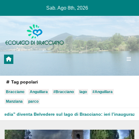
Salta
Sab. Ago 8th, 2026
al
contenuto
Tag popolari
Bracciano
Anguillara
#Bracciano
lago
#Anguillara
Manziana
parco
sul lago di Bracciano: ieri l’inaugurazione
Ladispoli: donn