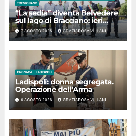
TREVIGNANO
“La sedia” diventa Belvedere
sul lago di Bracciano: ieri
l’inaugurazione
7 AGOSTO 2026
GRAZIAROSA VILLANI
CRONACA
LADISPOLI
Ladispoli: donna segregata.
Operazione dell’Arma
6 AGOSTO 2026
GRAZIAROSA VILLANI