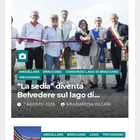
ANGUILLARA
BRACCIANO
CONSORZIO LAGO DI BRACCIANO
TREVIGNANO
“La sedia” diventa
Belvedere sul lago di
Bracciano: ieri
7 AGOSTO 2026
GRAZIAROSA VILLANI
l’inaugurazione
ANGUILLARA
BRACCIANO
LAGO
TREVIGNANO