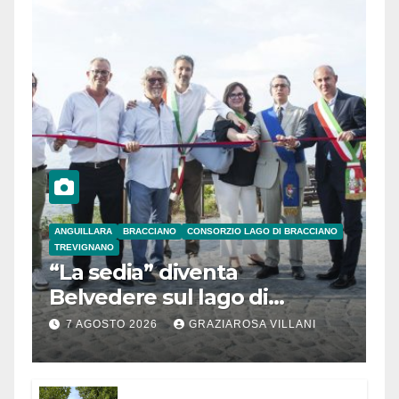
ANGUILLARA
BRACCIANO
CONSORZIO LAGO DI BRACCIANO
TREVIGNANO
“La sedia” diventa
Belvedere sul lago di
Bracciano: ieri
7 AGOSTO 2026
GRAZIAROSA VILLANI
l’inaugurazione