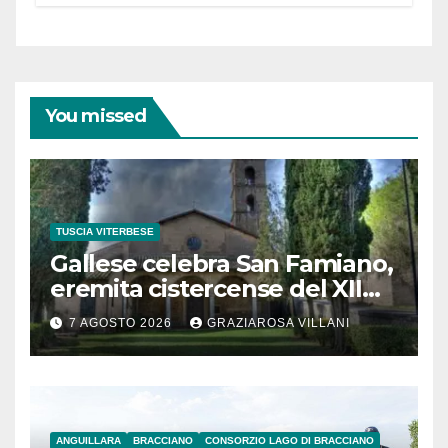
partecipazione e scelte politiche
coraggiose”
You missed
TUSCIA VITERBESE
Gallese celebra San Famiano,
eremita cistercense del XII
secolo
7 AGOSTO 2026
GRAZIAROSA VILLANI
ANGUILLARA
BRACCIANO
CONSORZIO LAGO DI BRACCIANO