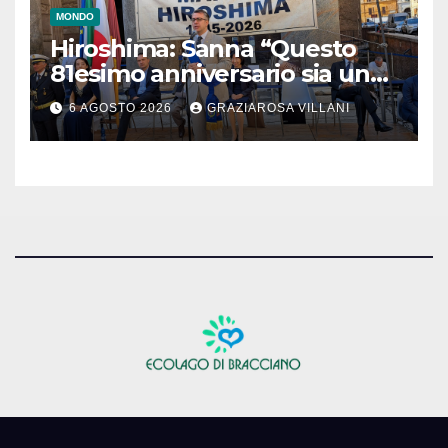
MONDO
Hiroshima: Sanna “Questo
81esimo anniversario sia un
monito per tutti”
6 AGOSTO 2026
GRAZIAROSA VILLANI