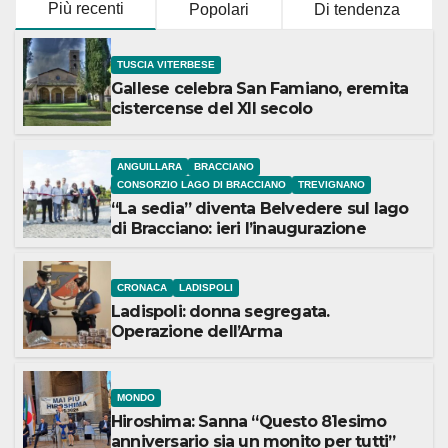
Più recenti
Popolari
Di tendenza
TUSCIA VITERBESE
Gallese celebra San Famiano, eremita
cistercense del XII secolo
ANGUILLARA
BRACCIANO
CONSORZIO LAGO DI BRACCIANO
TREVIGNANO
“La sedia” diventa Belvedere sul lago
di Bracciano: ieri l’inaugurazione
CRONACA
LADISPOLI
Ladispoli: donna segregata.
Operazione dell’Arma
MONDO
Hiroshima: Sanna “Questo 81esimo
anniversario sia un monito per tutti”