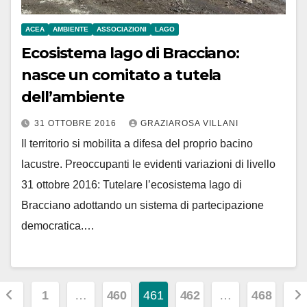
ACEA
AMBIENTE
ASSOCIAZIONI
LAGO
Ecosistema lago di Bracciano:
nasce un comitato a tutela
dell’ambiente
31 OTTOBRE 2016
GRAZIAROSA VILLANI
Il territorio si mobilita a difesa del proprio bacino
lacustre. Preoccupanti le evidenti variazioni di livello
31 ottobre 2016: Tutelare l’ecosistema lago di
Bracciano adottando un sistema di partecipazione
democratica.…
Paginazione
1
…
460
461
462
…
468