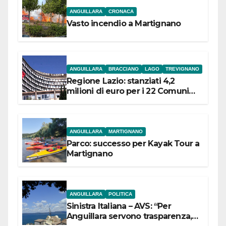
ANGUILLARA
CRONACA
Vasto incendio a Martignano
ANGUILLARA
BRACCIANO
LAGO
TREVIGNANO
Regione Lazio: stanziati 4,2
milioni di euro per i 22 Comuni
dell’Etruria Meridionale
ANGUILLARA
MARTIGNANO
Parco: successo per Kayak Tour a
Martignano
ANGUILLARA
POLITICA
Sinistra Italiana – AVS: “Per
Anguillara servono trasparenza,