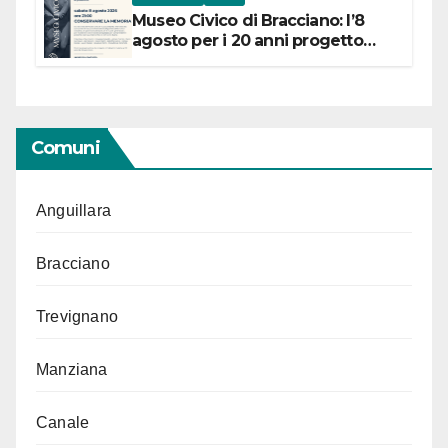
Museo Civico di Bracciano: l’8
agosto per i 20 anni progetto
“Conservare la memoria”
Comuni
Anguillara
Bracciano
Trevignano
Manziana
Canale