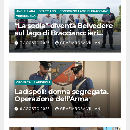
ANGUILLARA
BRACCIANO
CONSORZIO LAGO DI BRACCIANO
TREVIGNANO
“La sedia” diventa Belvedere
sul lago di Bracciano: ieri
l’inaugurazione
7 AGOSTO 2026
GRAZIAROSA VILLANI
CRONACA
LADISPOLI
Ladispoli: donna segregata.
Operazione dell’Arma
6 AGOSTO 2026
GRAZIAROSA VILLANI