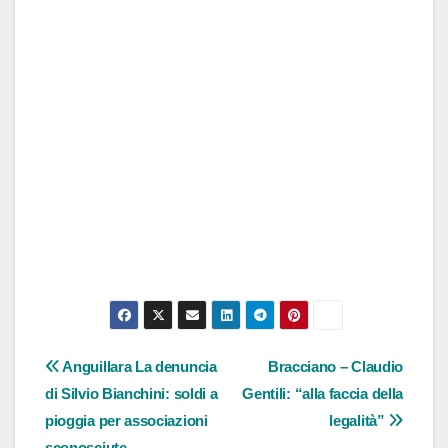
Navigazione
Anguillara La denuncia
Bracciano – Claudio
di Silvio Bianchini: soldi a
Gentili: “alla faccia della
articoli
pioggia per associazioni
legalità”
sconosciute