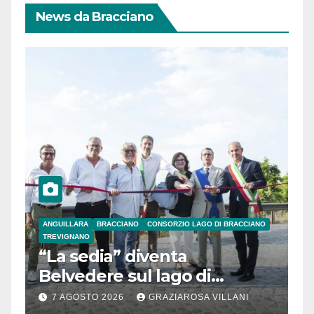
News da Bracciano
ANGUILLARA
BRACCIANO
CONSORZIO LAGO DI BRACCIANO
TREVIGNANO
“La sedia” diventa
Belvedere sul lago di
Bracciano: ieri
7 AGOSTO 2026
GRAZIAROSA VILLANI