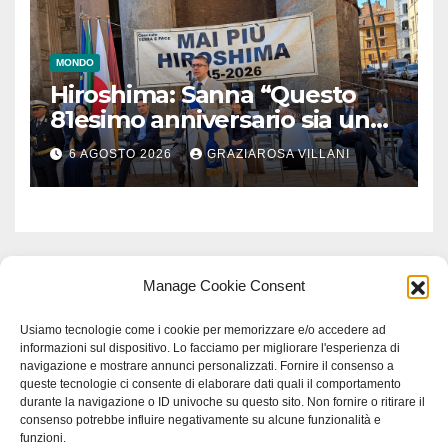
MONDO
Hiroshima: Sanna “Questo
81esimo anniversario sia un
monito per tutti”
6 AGOSTO 2026
GRAZIAROSA VILLANI
Manage Cookie Consent
Usiamo tecnologie come i cookie per memorizzare e/o accedere ad
informazioni sul dispositivo. Lo facciamo per migliorare l'esperienza di
navigazione e mostrare annunci personalizzati. Fornire il consenso a
queste tecnologie ci consente di elaborare dati quali il comportamento
durante la navigazione o ID univoche su questo sito. Non fornire o ritirare il
consenso potrebbe influire negativamente su alcune funzionalità e
funzioni.