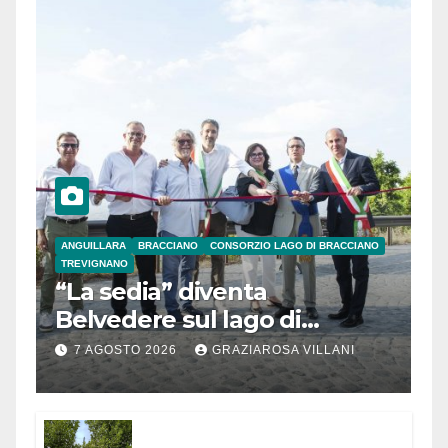
ANGUILLARA
BRACCIANO
CONSORZIO LAGO DI BRACCIANO
TREVIGNANO
“La sedia” diventa
Belvedere sul lago di
Bracciano: ieri
7 AGOSTO 2026
GRAZIAROSA VILLANI
l’inaugurazione