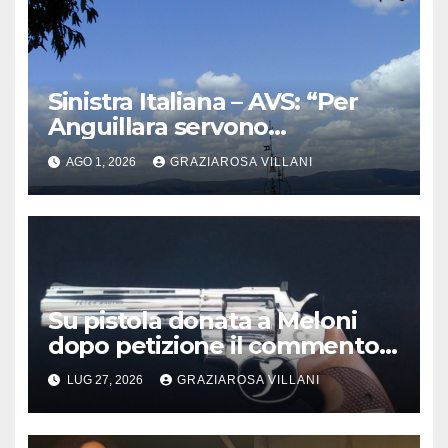
Sinistra Italiana – AVS: “Per
Anguillara servono
trasparenza, partecipazione e
AGO 1, 2026
GRAZIAROSA VILLANI
scelte politiche coraggiose”
Su pistola donata a Meloni
dopo petizione il commento
del vescovo partenopeo
LUG 27, 2026
GRAZIAROSA VILLANI
Mimmo Battaglia