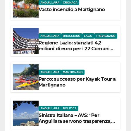
ANGUILLARA
CRONACA
Vasto incendio a Martignano
ANGUILLARA
BRACCIANO
LAGO
TREVIGNANO
Regione Lazio: stanziati 4,2
milioni di euro per i 22 Comuni
dell’Etruria Meridionale
ANGUILLARA
MARTIGNANO
Parco: successo per Kayak Tour a
Martignano
ANGUILLARA
POLITICA
Sinistra Italiana – AVS: “Per
Anguillara servono trasparenza,
partecipazione e scelte politiche