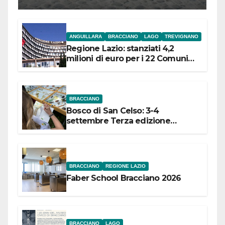
l’inaugurazione
ANGUILLARA
BRACCIANO
LAGO
TREVIGNANO
Regione Lazio: stanziati 4,2
milioni di euro per i 22 Comuni
dell’Etruria Meridionale
BRACCIANO
Bosco di San Celso: 3-4
settembre Terza edizione
Festival “Storie in cielo e in terra”
BRACCIANO
REGIONE LAZIO
Faber School Bracciano 2026
BRACCIANO
LAGO