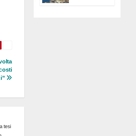
Anguillara
servono
trasparenza,
partecipazione e
scelte politiche
coraggiose”
volta
costi
ci”
a tesi
n