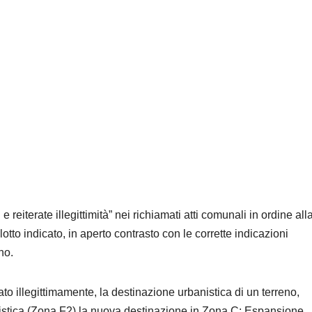
 reiterate illegittimità” nei richiamati atti comunali in ordine all
lotto indicato, in aperto contrasto con le corrette indicazioni
no.
ato illegittimamente, la destinazione urbanistica di un terreno,
nistica (Zona F2) la nuova destinazione in Zona C: Espansione