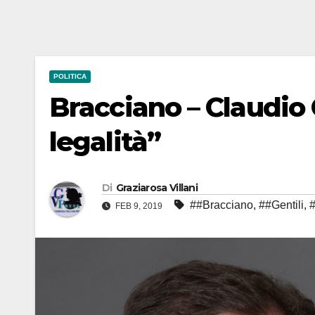
POLITICA
Bracciano – Claudio G
legalità”
Di
Graziarosa Villani
##Bracciano
,
##Gentili
,
FEB 9, 2019