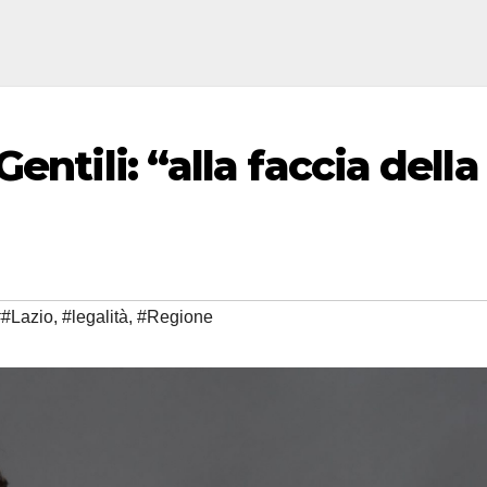
entili: “alla faccia della
##Lazio
,
#legalità
,
#Regione