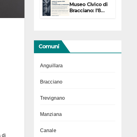
Museo Civico di
Bracciano: l’8
agosto per i 20
anni progetto
“Conservare la
memoria”
Comuni
Anguillara
Bracciano
Trevignano
Manziana
Canale
 di