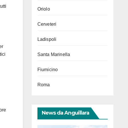
utti
Oriolo
Cerveteri
Ladispoli
er
ici
Santa Marinella
Fiumicino
Roma
iore
News da Anguillara