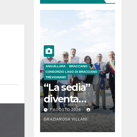
ANGUILLARA
BRACCIANO
CONSORZIO LAGO DI BRACCIANO
TREVIGNANO
“La sedia”
diventa
Belvedere sul
7 AGOSTO 2026
lago di
GRAZIAROSA VILLANI
Bracciano: ieri