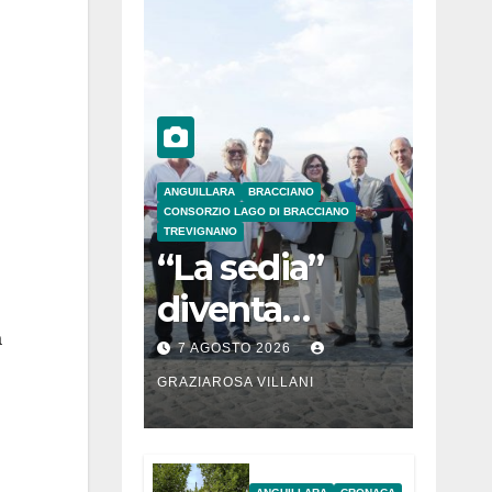
ANGUILLARA
BRACCIANO
CONSORZIO LAGO DI BRACCIANO
TREVIGNANO
“La sedia”
diventa
Belvedere sul
a
7 AGOSTO 2026
lago di
GRAZIAROSA VILLANI
Bracciano: ieri
l’inaugurazion