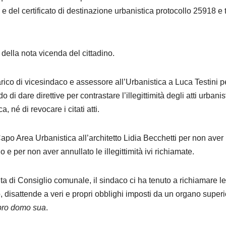
e del certificato di destinazione urbanistica protocollo 25918 e t
 della nota vicenda del cittadino.
arico di vicesindaco e assessore all’Urbanistica a Luca Testini p
di dare direttive per contrastare l’illegittimità degli atti urbanist
, né di revocare i citati atti.
Capo Area Urbanistica all’architetto Lidia Becchetti per non aver
 per non aver annullato le illegittimità ivi richiamate.
uta di Consiglio comunale, il sindaco ci ha tenuto a richiamare le
o, disattende a veri e propri obblighi imposti da un organo super
pro domo sua
.