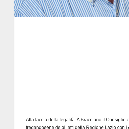
Alla faccia della legalità. A Bracciano il Consiglio
fregandosene de gli atti della Regione Lazio con i 