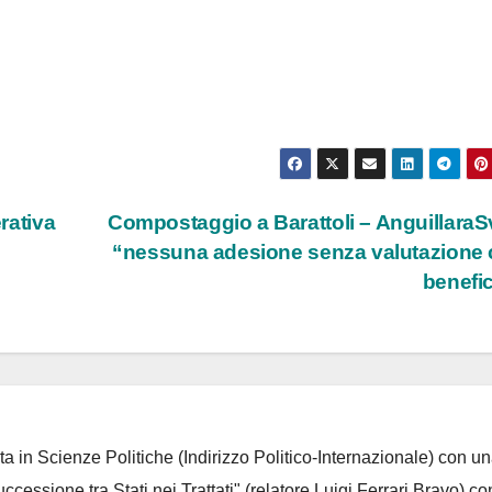
erativa
Compostaggio a Barattoli – AnguillaraS
“nessuna adesione senza valutazione 
benefi
ta in Scienze Politiche (Indirizzo Politico-Internazionale) con un
Successione tra Stati nei Trattati" (relatore Luigi Ferrari Bravo) co