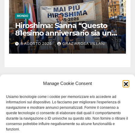
MONDO
Hiroshima: Sanna “Questo
81esimo anniversario sia un
monito per tutti”
6 AGOSTO 2026
GRAZIAROSA VILLANI
Manage Cookie Consent
Usiamo tecnologie come i cookie per memorizzare e/o accedere ad
informazioni sul dispositivo. Lo facciamo per migliorare l'esperienza di
navigazione e mostrare annunci personalizzati. Fornire il consenso a
queste tecnologie ci consente di elaborare dati quali il comportamento
durante la navigazione o ID univoche su questo sito. Non fornire o ritirare il
consenso potrebbe influire negativamente su alcune funzionalità e
funzioni.