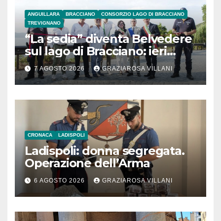
ANGUILLARA
BRACCIANO
CONSORZIO LAGO DI BRACCIANO
TREVIGNANO
“La sedia” diventa Belvedere
sul lago di Bracciano: ieri
l’inaugurazione
7 AGOSTO 2026
GRAZIAROSA VILLANI
CRONACA
LADISPOLI
Ladispoli: donna segregata.
Operazione dell’Arma
6 AGOSTO 2026
GRAZIAROSA VILLANI