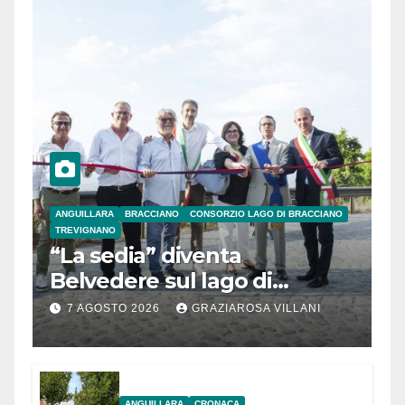
ANGUILLARA
BRACCIANO
CONSORZIO LAGO DI BRACCIANO
TREVIGNANO
“La sedia” diventa
Belvedere sul lago di
Bracciano: ieri
7 AGOSTO 2026
GRAZIAROSA VILLANI
l’inaugurazione
ANGUILLARA
CRONACA