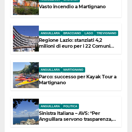
Vasto incendio a Martignano
ANGUILLARA
BRACCIANO
LAGO
TREVIGNANO
Regione Lazio: stanziati 4,2
milioni di euro per i 22 Comuni
dell’Etruria Meridionale
ANGUILLARA
MARTIGNANO
Parco: successo per Kayak Tour a
Martignano
ANGUILLARA
POLITICA
Sinistra Italiana – AVS: “Per
Anguillara servono trasparenza,
partecipazione e scelte politiche
coraggiose”