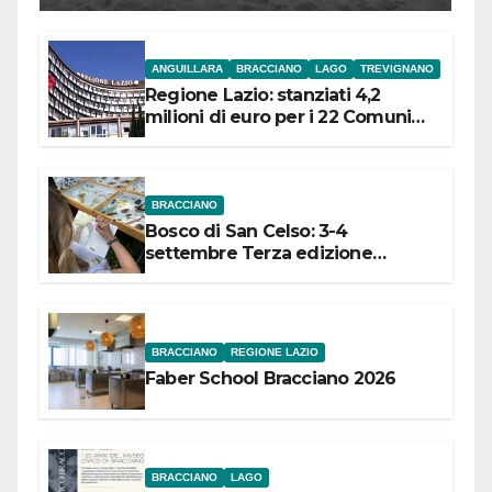
ANGUILLARA
BRACCIANO
LAGO
TREVIGNANO
Regione Lazio: stanziati 4,2
milioni di euro per i 22 Comuni
dell’Etruria Meridionale
BRACCIANO
Bosco di San Celso: 3-4
settembre Terza edizione
Festival “Storie in cielo e in terra”
BRACCIANO
REGIONE LAZIO
Faber School Bracciano 2026
BRACCIANO
LAGO