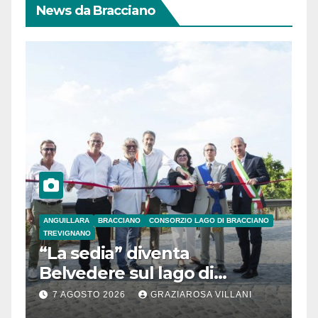
News da Bracciano
ANGUILLARA
BRACCIANO
CONSORZIO LAGO DI BRACCIANO
TREVIGNANO
“La sedia” diventa
Belvedere sul lago di
Bracciano: ieri
7 AGOSTO 2026
GRAZIAROSA VILLANI
l’inaugurazione