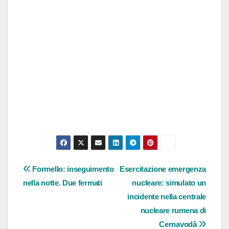
Navigazione
Formello: inseguimento
Esercitazione emergenza
nella notte. Due fermati
nucleare: simulato un
articoli
incidente nella centrale
nucleare rumena di
Cernavodă