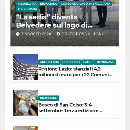
ANGUILLARA
BRACCIANO
CONSORZIO LAGO DI BRACCIANO
TREVIGNANO
“La sedia” diventa
Belvedere sul lago di
Bracciano: ieri
7 AGOSTO 2026
GRAZIAROSA VILLANI
l’inaugurazione
ANGUILLARA
BRACCIANO
LAGO
TREVIGNANO
Regione Lazio: stanziati 4,2
milioni di euro per i 22 Comuni
dell’Etruria Meridionale
BRACCIANO
Bosco di San Celso: 3-4
settembre Terza edizione
Festival “Storie in cielo e in terra”