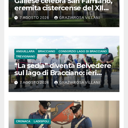
Gallese celebra San Famiano,
eremita cistercense del XII
secolo
7 AGOSTO 2026
GRAZIAROSA VILLANI
ANGUILLARA
BRACCIANO
CONSORZIO LAGO DI BRACCIANO
TREVIGNANO
“La sedia” diventa Belvedere
sul lago di Bracciano: ieri
l’inaugurazione
7 AGOSTO 2026
GRAZIAROSA VILLANI
CRONACA
LADISPOLI