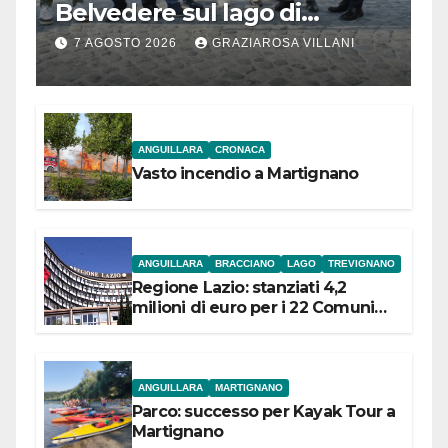
Belvedere sul lago di
Bracciano: ieri
7 AGOSTO 2026
GRAZIAROSA VILLANI
l’inaugurazione
ANGUILLARA
CRONACA
Vasto incendio a Martignano
ANGUILLARA
BRACCIANO
LAGO
TREVIGNANO
Regione Lazio: stanziati 4,2
milioni di euro per i 22 Comuni
dell’Etruria Meridionale
ANGUILLARA
MARTIGNANO
Parco: successo per Kayak Tour a
Martignano