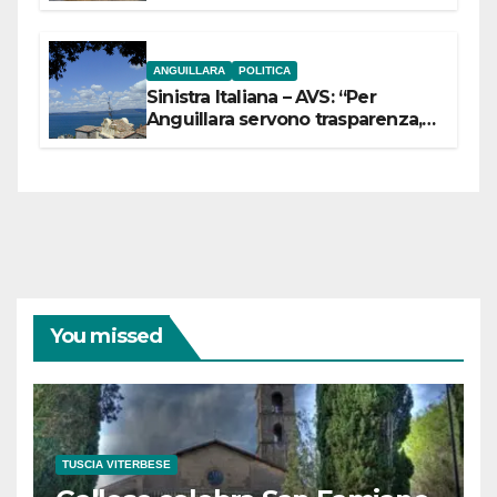
ANGUILLARA
POLITICA
Sinistra Italiana – AVS: “Per
Anguillara servono trasparenza,
partecipazione e scelte politiche
coraggiose”
You missed
TUSCIA VITERBESE