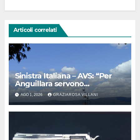
Articoli correlati
Sinistra Italiana – AVS: “Per
Anguillara servono
trasparenza, partecipazione e
AGO 1, 2026
GRAZIAROSA VILLANI
scelte politiche coraggiose”