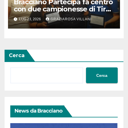
Bracciano Partecipa fa centro
con due campionesse di Tiro
a Segno in vista delle urne
LUG 23, 2026
GRAZIAROSA VILLANI
Cerca
Cerca
News da Bracciano