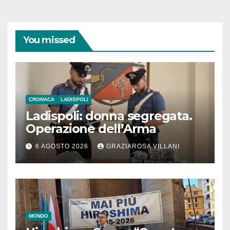
You missed
CRONACA
LADISPOLI
Ladispoli: donna segregata.
Operazione dell’Arma
6 AGOSTO 2026
GRAZIAROSA VILLANI
MONDO