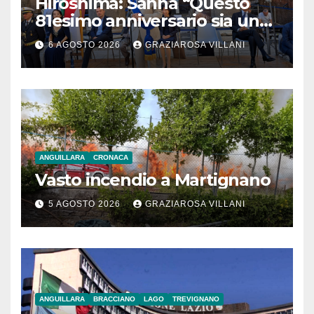
Hiroshima: Sanna “Questo
81esimo anniversario sia un
monito per tutti”
6 AGOSTO 2026
GRAZIAROSA VILLANI
ANGUILLARA
CRONACA
Vasto incendio a Martignano
5 AGOSTO 2026
GRAZIAROSA VILLANI
ANGUILLARA
BRACCIANO
LAGO
TREVIGNANO