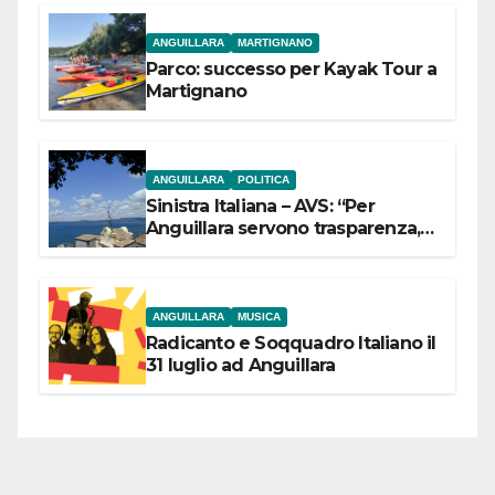
ANGUILLARA
MARTIGNANO
Parco: successo per Kayak Tour a
Martignano
ANGUILLARA
POLITICA
Sinistra Italiana – AVS: “Per
Anguillara servono trasparenza,
partecipazione e scelte politiche
coraggiose”
ANGUILLARA
MUSICA
Radicanto e Soqquadro Italiano il
31 luglio ad Anguillara