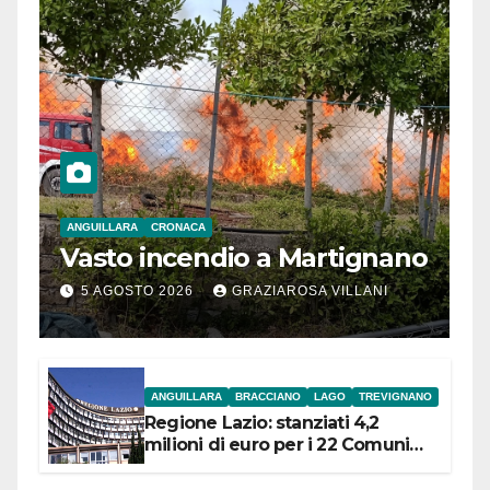
ANGUILLARA
CRONACA
Vasto incendio a Martignano
5 AGOSTO 2026
GRAZIAROSA VILLANI
ANGUILLARA
BRACCIANO
LAGO
TREVIGNANO
Regione Lazio: stanziati 4,2
milioni di euro per i 22 Comuni
dell’Etruria Meridionale