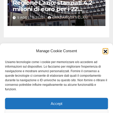
Regione Lazio: stanziati 4,2
milioni di euro per i 22
Comuni dell’Etruria
5 AGOSTO 2026
GRAZIAROSA VILLANI
Meridionale
Manage Cookie Consent
Usiamo tecnologie come i cookie per memorizzare e/o accedere ad
informazioni sul dispositivo. Lo facciamo per migliorare l'esperienza di
navigazione e mostrare annunci personalizzati. Fornire il consenso a
queste tecnologie ci consente di elaborare dati quali il comportamento
durante la navigazione o ID univoche su questo sito. Non fornire o ritirare il
consenso potrebbe influire negativamente su alcune funzionalità e
funzioni.
Accept
Proudly powered by WordPress
|
Tema: Newspaperex di
Themeansar
.