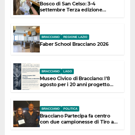
Bosco di San Celso: 3-4
settembre Terza edizione
Festival “Storie in cielo e in terra”
BRACCIANO
REGIONE LAZIO
Faber School Bracciano 2026
BRACCIANO
LAGO
Museo Civico di Bracciano: l’8
agosto per i 20 anni progetto
“Conservare la memoria”
BRACCIANO
POLITICA
Bracciano Partecipa fa centro
con due campionesse di Tiro a
Segno in vista delle urne