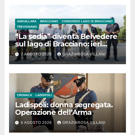
ANGUILLARA
BRACCIANO
CONSORZIO LAGO DI BRACCIANO
TREVIGNANO
“La sedia” diventa Belvedere
sul lago di Bracciano: ieri
l’inaugurazione
7 AGOSTO 2026
GRAZIAROSA VILLANI
CRONACA
LADISPOLI
Ladispoli: donna segregata.
Operazione dell’Arma
6 AGOSTO 2026
GRAZIAROSA VILLANI