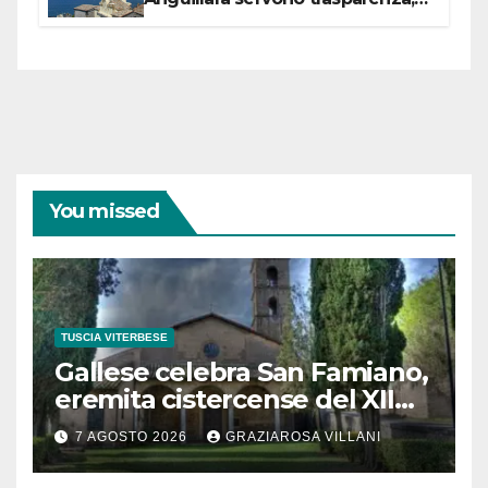
partecipazione e scelte politiche
coraggiose”
You missed
TUSCIA VITERBESE
Gallese celebra San Famiano,
eremita cistercense del XII
secolo
7 AGOSTO 2026
GRAZIAROSA VILLANI