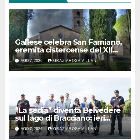
Gallese celebra San Famiano,
eremita cistercense del XII
secolo
AGO 7, 2026
GRAZIAROSA VILLANI
“La sedia” diventa Belvedere
sul lago di Bracciano: ieri
l’inaugurazione
AGO 7, 2026
GRAZIAROSA VILLANI