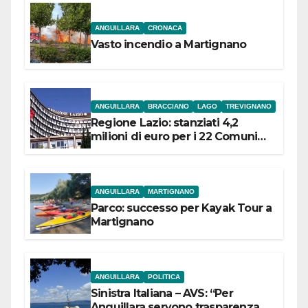
ANGUILLARA
CRONACA
Vasto incendio a Martignano
ANGUILLARA
BRACCIANO
LAGO
TREVIGNANO
Regione Lazio: stanziati 4,2
milioni di euro per i 22 Comuni
dell’Etruria Meridionale
ANGUILLARA
MARTIGNANO
Parco: successo per Kayak Tour a
Martignano
ANGUILLARA
POLITICA
Sinistra Italiana – AVS: “Per
Anguillara servono trasparenza,