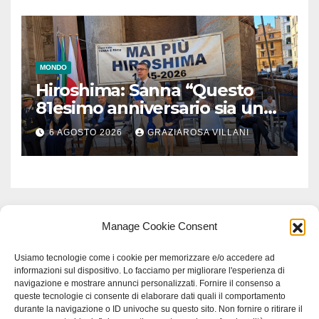
MONDO
Hiroshima: Sanna “Questo
81esimo anniversario sia un
monito per tutti”
6 AGOSTO 2026
GRAZIAROSA VILLANI
Manage Cookie Consent
Usiamo tecnologie come i cookie per memorizzare e/o accedere ad
informazioni sul dispositivo. Lo facciamo per migliorare l'esperienza di
navigazione e mostrare annunci personalizzati. Fornire il consenso a
queste tecnologie ci consente di elaborare dati quali il comportamento
durante la navigazione o ID univoche su questo sito. Non fornire o ritirare il