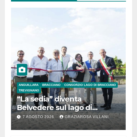
ANGUILLARA
BRACCIANO
CONSORZIO LAGO DI BRACCIANO
TREVIGNANO
“La sedia” diventa
Belvedere sul lago di
Bracciano: ieri
7 AGOSTO 2026
GRAZIAROSA VILLANI
l’inaugurazione