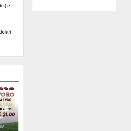
luglio ad
is) e
Anguillara
dolari
 di
SA