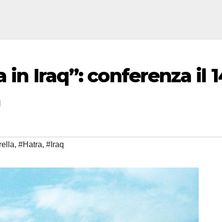
a in Iraq”: conferenza il 1
a
rella
,
#Hatra
,
#Iraq