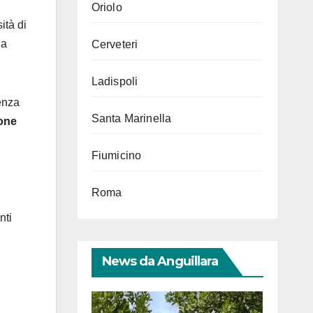
Oriolo
ità di
la
Cerveteri
Ladispoli
enza
Santa Marinella
ione
Fiumicino
Roma
nti
News da Anguillara