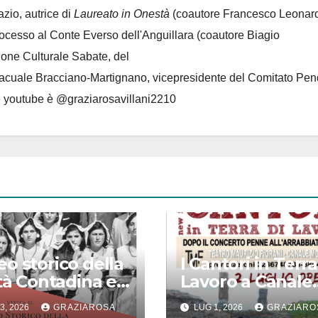
azio, autrice di
Laureato in Onestà
(coautore Francesco Leonard
rocesso al Conte Everso dell'Anguillara
(coautore Biagio
ione Culturale Sabate
, del
Lacuale Bracciano-Martignano
, vicepresidente del Comitato Pen
le youtube è @graziarosavillani2210
o storico della
I Cantori in Terra
ltà Contadina e
Lavoro a Canale
a Cultura
Monterano il 2
3, 2026
GRAZIAROSA
LUG 1, 2026
GRAZIARO
lare “Augusto
luglio