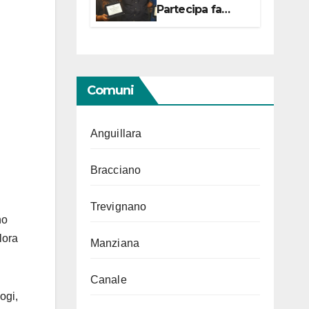
Partecipa fa
centro con due
campionesse di
Tiro a Segno in
vista delle urne
Comuni
Anguillara
Bracciano
Trevignano
no
lora
Manziana
Canale
ogi,