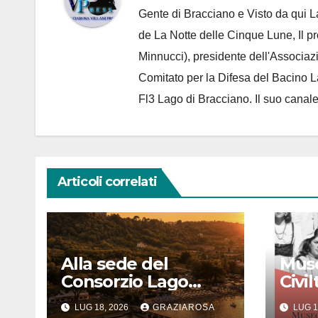
Gente di Bracciano
e Visto da qui L
de
La Notte delle Cinque Lune, Il p
Minnucci), presidente dell'
Associaz
Comitato per la Difesa del Bacino 
Fl3 Lago di Bracciano. Il suo cana
Articoli correlati
Alla sede del
Muse
Consorzio Lago
Civi
Bracciano
dell
LUG 18, 2026
GRAZIAROSA
LUG 1
appuntamento col
Popo