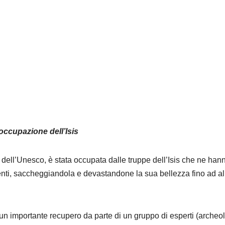
’occupazione dell’Isis
o dell’Unesco, è stata occupata dall
e truppe dell’
Isis che ne han
nti
,
saccheggiandola e
devastandone la sua bellezza fino ad al
 un importante recupero da parte di un gruppo di esperti (
archeol