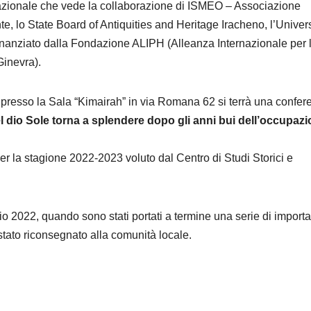
ernazionale che vede la collaborazione di ISMEO – Associazione
nte, lo State Board of
Antiquities
and Heritage Iracheno, l’Univers
 finanziato dalla Fondazione ALIPH (Alleanza Internazionale per 
Ginevra).
presso la Sala “Kimairah” in via Romana 62 si terrà una confer
 del dio Sole torna a splendere dopo gli anni bui dell’occupaz
per la stagione 2022-2023 voluto dal Centro di Studi Storici e
io 2022, quando sono stati portati a termine una serie di importa
è stato riconsegnato alla comunità locale
.