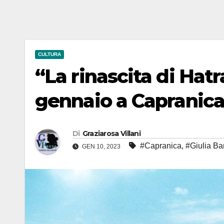
CULTURA
“La rinascita di Hatr
gennaio a Capranic
Di
Graziarosa Villani
#Capranica
,
#Giulia Ba
GEN 10, 2023