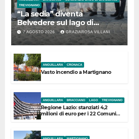
TREVIGNANO
“La sedia” diventa
Belvedere sul lago di
Bracciano: ieri
7 AGOSTO 2026
GRAZIAROSA VILLANI
l’inaugurazione
ANGUILLARA
CRONACA
Vasto incendio a Martignano
ANGUILLARA
BRACCIANO
LAGO
TREVIGNANO
Regione Lazio: stanziati 4,2
milioni di euro per i 22 Comuni
dell’Etruria Meridionale
ANGUILLARA
MARTIGNANO