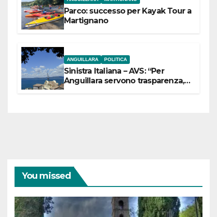
Parco: successo per Kayak Tour a
Martignano
ANGUILLARA
POLITICA
Sinistra Italiana – AVS: “Per
Anguillara servono trasparenza,
partecipazione e scelte politiche
coraggiose”
You missed