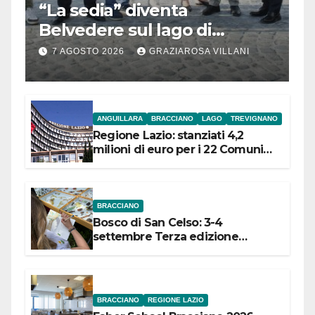
“La sedia” diventa
Belvedere sul lago di
Bracciano: ieri
7 AGOSTO 2026
GRAZIAROSA VILLANI
l’inaugurazione
ANGUILLARA
BRACCIANO
LAGO
TREVIGNANO
Regione Lazio: stanziati 4,2
milioni di euro per i 22 Comuni
dell’Etruria Meridionale
BRACCIANO
Bosco di San Celso: 3-4
settembre Terza edizione
Festival “Storie in cielo e in terra”
BRACCIANO
REGIONE LAZIO