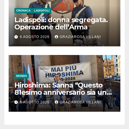
CRONACA
LADISPOLI
Ladispoli: donna segregata.
Operazione dell’Arma
6 AGOSTO 2026
GRAZIAROSA VILLANI
MONDO
Hiroshima: Sanna “Questo
81esimo anniversario sia un
monito per tutti”
6 AGOSTO 2026
GRAZIAROSA VILLANI