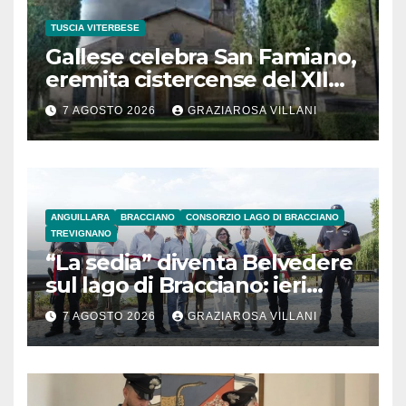
TUSCIA VITERBESE
Gallese celebra San Famiano,
eremita cistercense del XII
secolo
7 AGOSTO 2026
GRAZIAROSA VILLANI
ANGUILLARA
BRACCIANO
CONSORZIO LAGO DI BRACCIANO
TREVIGNANO
“La sedia” diventa Belvedere
sul lago di Bracciano: ieri
l’inaugurazione
7 AGOSTO 2026
GRAZIAROSA VILLANI