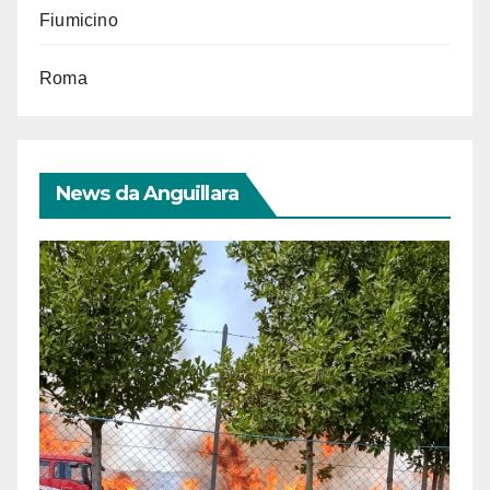
Fiumicino
Roma
News da Anguillara