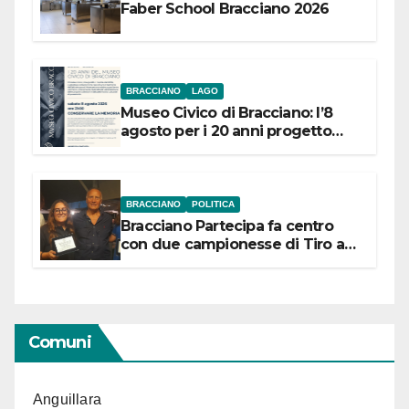
Faber School Bracciano 2026
BRACCIANO
LAGO
Museo Civico di Bracciano: l’8
agosto per i 20 anni progetto
“Conservare la memoria”
BRACCIANO
POLITICA
Bracciano Partecipa fa centro
con due campionesse di Tiro a
Segno in vista delle urne
Comuni
Anguillara