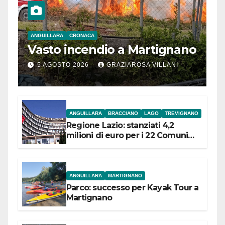
ANGUILLARA
CRONACA
Vasto incendio a Martignano
5 AGOSTO 2026
GRAZIAROSA VILLANI
ANGUILLARA
BRACCIANO
LAGO
TREVIGNANO
Regione Lazio: stanziati 4,2
milioni di euro per i 22 Comuni
dell’Etruria Meridionale
ANGUILLARA
MARTIGNANO
Parco: successo per Kayak Tour a
Martignano