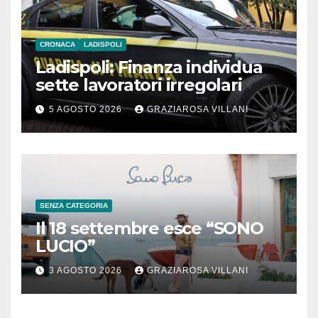
CRONACA
LADISPOLI
Ladispoli: Finanza individua
sette lavoratori irregolari
5 AGOSTO 2026
GRAZIAROSA VILLANI
SENZA CATEGORIA
Il 18 settembre esce “SONO
LUCIO”
3 AGOSTO 2026
GRAZIAROSA VILLANI