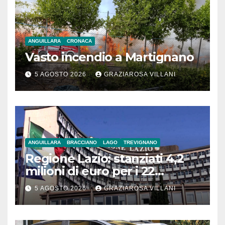
ANGUILLARA
CRONACA
Vasto incendio a Martignano
5 AGOSTO 2026
GRAZIAROSA VILLANI
ANGUILLARA
BRACCIANO
LAGO
TREVIGNANO
Regione Lazio: stanziati 4,2
milioni di euro per i 22
Comuni dell’Etruria
5 AGOSTO 2026
GRAZIAROSA VILLANI
Meridionale