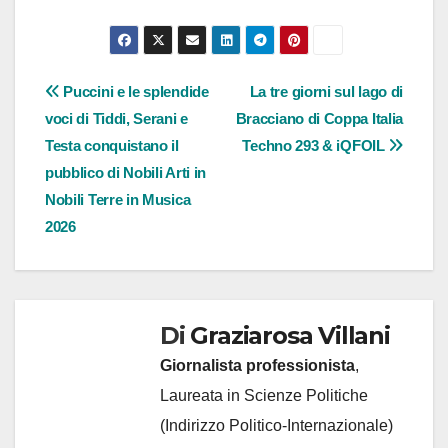
Navigazione
Puccini e le splendide
La tre giorni sul lago di
voci di Tiddi, Serani e
Bracciano di Coppa Italia
articoli
Testa conquistano il
Techno 293 & iQFOIL
pubblico di Nobili Arti in
Nobili Terre in Musica
2026
Di
Graziarosa Villani
Giornalista professionista
,
Laureata in Scienze Politiche
(Indirizzo Politico-Internazionale)