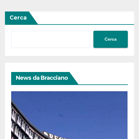
Cerca
Cerca
News da Bracciano