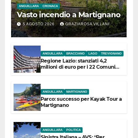
ANGUILLARA
CRONACA
Vasto incendio a Martignano
5 AGOSTO 2026
GRAZIAROSA VILLANI
ANGUILLARA
BRACCIANO
LAGO
TREVIGNANO
Regione Lazio: stanziati 4,2
milioni di euro per i 22 Comuni
dell’Etruria Meridionale
ANGUILLARA
MARTIGNANO
Parco: successo per Kayak Tour a
Martignano
ANGUILLARA
POLITICA
Sinistra Italiana – AVS: “Per