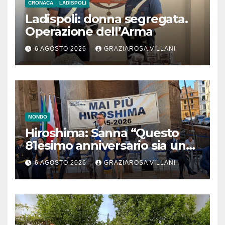
CRONACA
LADISPOLI
Ladispoli: donna segregata.
Operazione dell’Arma
6 AGOSTO 2026
GRAZIAROSA VILLANI
MONDO
Hiroshima: Sanna “Questo
81esimo anniversario sia un
monito per tutti”
6 AGOSTO 2026
GRAZIAROSA VILLANI