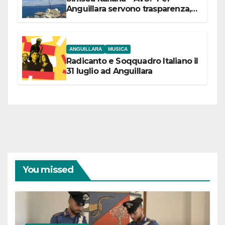
Anguillara servono trasparenza,
partecipazione e scelte politiche
coraggiose”
ANGUILLARA
MUSICA
Radicanto e Soqquadro Italiano il
31 luglio ad Anguillara
You missed