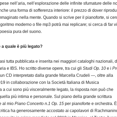
pese nell’aria, nell’esplorazione delle infinite sfumature delle n
he una forma di sofferenza interiore: il prezzo di dover riprodu
mmaginato nella mente. Quando si scrive per il pianoforte, si cer
goritmo moderno o file mp3 potrà mai replicare; si cerca di far v
 poesia pura del suono.
 a quale è più legato?
si tutta pubblicata e inserita nei maggiori cataloghi nazionali, 
ria e IBS. Ho scritto diverse opere, tra cui gli
Studi Op. 10
e i
Pr
 un CD interpretato dalla grande Marcella Crudeli —, oltre alla
19 in collaborazione con la Società Italiana di Musica
 a cui sono più visceralmente legato, la risposta non può che
uella più intima e personale. Sul piano della grande scrittura
e al mio
Piano Concerto n.1 Op. 15
per pianoforte e orchestra. 
 critica ha generosamente accostato ai capolavori di Rachmanino