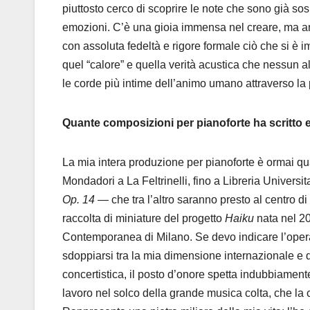
piuttosto cerco di scoprire le note che sono già sos
emozioni. C’è una gioia immensa nel creare, ma anc
con assoluta fedeltà e rigore formale ciò che si è i
quel “calore” e quella verità acustica che nessun al
le corde più intime dell’animo umano attraverso la
Quante composizioni per pianoforte ha scritto e
La mia intera produzione per pianoforte è ormai qua
Mondadori a La Feltrinelli, fino a Libreria Universita
Op. 14
— che tra l’altro saranno presto al centro di
raccolta di miniature del progetto
Haiku
nata nel 20
Contemporanea di Milano. Se devo indicare l’opera
sdoppiarsi tra la mia dimensione internazionale e q
concertistica, il posto d’onore spetta indubbiament
lavoro nel solco della grande musica colta, che la