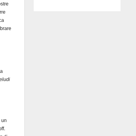
luglio ad
ostre
Anguillara
rre
ca
ibrare
da
eludi
È un
ff.