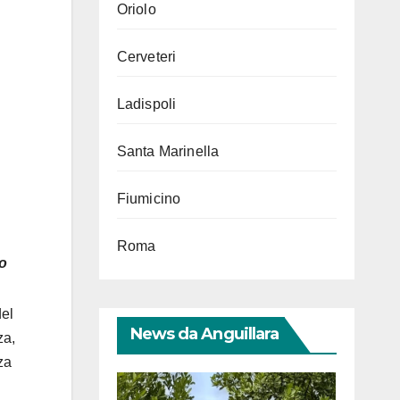
Oriolo
Cerveteri
Ladispoli
Santa Marinella
Fiumicino
Roma
do
del
News da Anguillara
za,
za