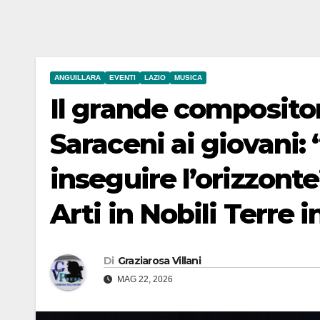
ANGUILLARA
EVENTI
LAZIO
MUSICA
Il grande composito
Saraceni ai giovani:
inseguire l’orizzont
Arti in Nobili Terre 
Di
Graziarosa Villani
MAG 22, 2026