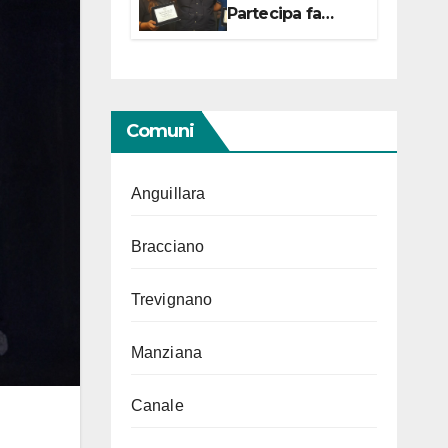
Partecipa fa
centro con due
campionesse di
Tiro a Segno in
vista delle urne
Comuni
Anguillara
Bracciano
Trevignano
Manziana
Canale