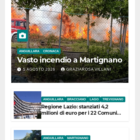
ANGUILLARA
CRONACA
Vasto incendio a Martignano
5 AGOSTO 2026
GRAZIAROSA VILLANI
ANGUILLARA
BRACCIANO
LAGO
TREVIGNANO
Regione Lazio: stanziati 4,2
milioni di euro per i 22 Comuni
dell’Etruria Meridionale
ANGUILLARA
MARTIGNANO