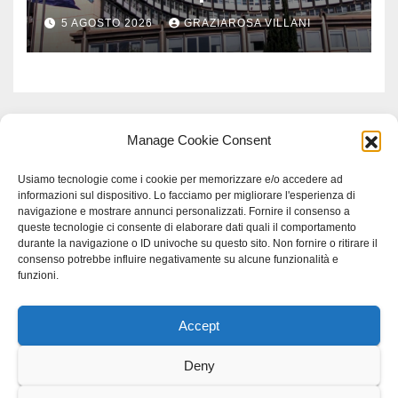
Comuni dell’Etruria
5 AGOSTO 2026
GRAZIAROSA VILLANI
Meridionale
Manage Cookie Consent
Usiamo tecnologie come i cookie per memorizzare e/o accedere ad
informazioni sul dispositivo. Lo facciamo per migliorare l'esperienza di
navigazione e mostrare annunci personalizzati. Fornire il consenso a
queste tecnologie ci consente di elaborare dati quali il comportamento
durante la navigazione o ID univoche su questo sito. Non fornire o ritirare il
consenso potrebbe influire negativamente su alcune funzionalità e
funzioni.
Accept
Proudly powered by WordPress
|
Tema: Newspaperex di
Themeansar
.
Deny
Home
Gerenza
home
Lavoro
Scienza
studio specialistico bracciano