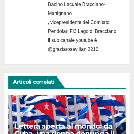
Bacino Lacuale Bracciano-
Martignano
, vicepresidente del Comitato
Pendolari Fl3 Lago di Bracciano.
Il suo canale youtube è
@graziarosavillani2210
Articoli correlati
Lettera aperta al mondo: da
Cuba, una donna denuncia il