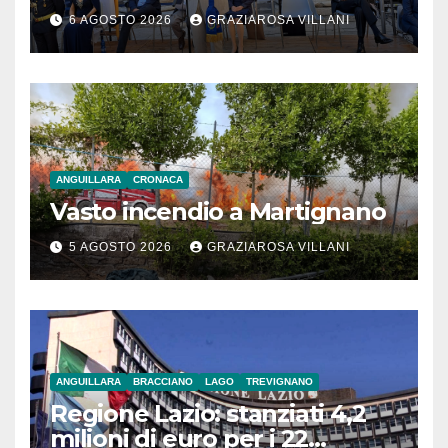
monito per tutti”
6 AGOSTO 2026
GRAZIAROSA VILLANI
ANGUILLARA
CRONACA
Vasto incendio a Martignano
5 AGOSTO 2026
GRAZIAROSA VILLANI
ANGUILLARA
BRACCIANO
LAGO
TREVIGNANO
Regione Lazio: stanziati 4,2
milioni di euro per i 22