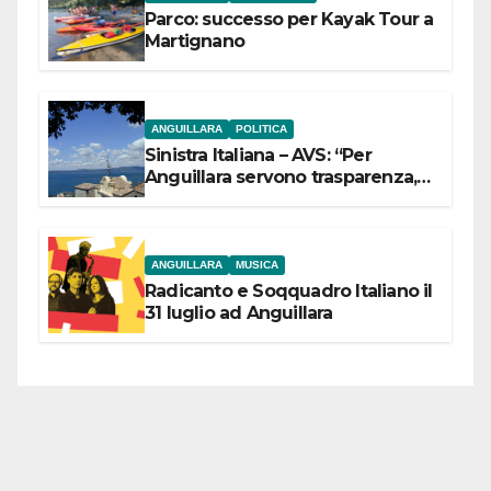
Parco: successo per Kayak Tour a
Martignano
ANGUILLARA
POLITICA
Sinistra Italiana – AVS: “Per
Anguillara servono trasparenza,
partecipazione e scelte politiche
coraggiose”
ANGUILLARA
MUSICA
Radicanto e Soqquadro Italiano il
31 luglio ad Anguillara