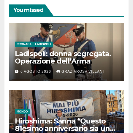
You missed
CRONACA
LADISPOLI
Ladispoli: donna segregata.
Operazione dell’Arma
6 AGOSTO 2026
GRAZIAROSA VILLANI
MONDO
Hiroshima: Sanna “Questo
81esimo anniversario sia un