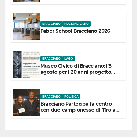
Festival “Storie in cielo e in terra”
BRACCIANO
REGIONE LAZIO
Faber School Bracciano 2026
BRACCIANO
LAGO
Museo Civico di Bracciano: l’8
agosto per i 20 anni progetto
“Conservare la memoria”
BRACCIANO
POLITICA
Bracciano Partecipa fa centro
con due campionesse di Tiro a
Segno in vista delle urne