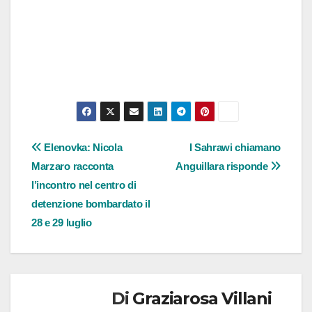
Navigazione
Elenovka: Nicola
I Sahrawi chiamano
Marzaro racconta
Anguillara risponde
articoli
l’incontro nel centro di
detenzione bombardato il
28 e 29 luglio
Di
Graziarosa Villani