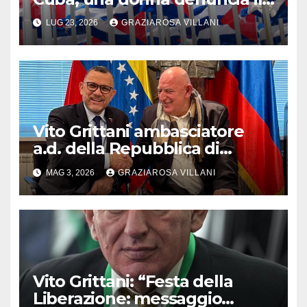
crimine che nessuno vuole
LUG 23, 2026
GRAZIAROSA VILLANI
vedere
Vito Grittani ambasciatore
a.d. della Repubblica di
Abcasia incontra a Mosca
MAG 3, 2026
GRAZIAROSA VILLANI
l’ambasciatore venezuelano
Jesús Rafael Salazar
Velasquez
Vito Grittani: “Festa della
Liberazione: messaggio